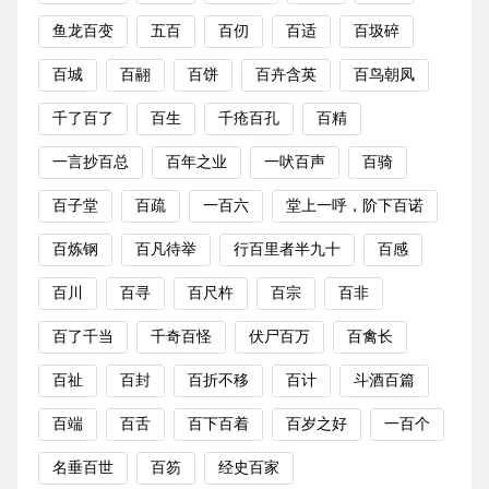
鱼龙百变
五百
百仞
百适
百圾碎
百城
百翮
百饼
百卉含英
百鸟朝凤
千了百了
百生
千疮百孔
百精
一言抄百总
百年之业
一吠百声
百骑
百子堂
百疏
一百六
堂上一呼，阶下百诺
百炼钢
百凡待举
行百里者半九十
百感
百川
百寻
百尺杵
百宗
百非
百了千当
千奇百怪
伏尸百万
百禽长
百祉
百封
百折不移
百计
斗酒百篇
百端
百舌
百下百着
百岁之好
一百个
名垂百世
百笏
经史百家