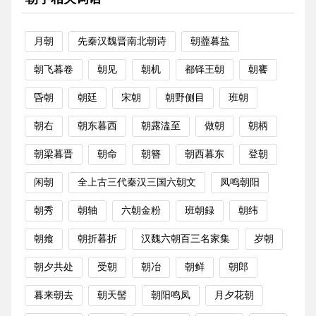
月朝
先秦汉魏晋南北朝诗
朝虀暮盐
朝飞暮卷
朝见
朝机
都铎王朝
朝饔
昏朝
朝廷
宋朝
朝野侧目
班朝
朝右
朝东暮西
朝露溘至
做朝
朝柄
朝梁暮晋
朝命
朝簪
朝西暮东
登朝
闲朝
全上古三代秦汉三国六朝文
凤鸣朝阳
朝秀
朝轴
六朝金粉
班朝録
朝纬
朝飨
朝折暮折
汉魏六朝百三名家集
岁朝
朝夕共处
受朝
朝冶
朝鲜
朝郎
暮来朝去
朝天髻
朝阳鸣凤
月夕花朝