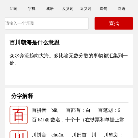
组词
字典
成语
反义词
近义词
造句
迷语
百川朝海是什么意思
众水奔流趋向大海。多比喻无数分散的事物都汇集到一
处。
分字解释
百拼音
：bǎi,
百部首
：白
百笔划：6
百
百的笔顺
百 bǎi ◎ 数名，十个十（在钞票和单据上常
用大写“佰”代）：百步穿杨...
更多
川拼音
：chuān,
川部首
：川
川笔划：