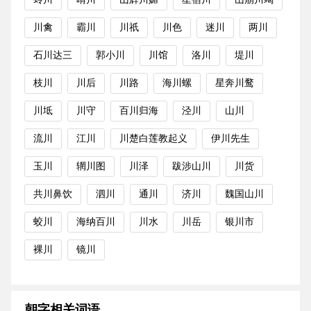
川禽
霸川
川祇
川色
迷川
两川
石川达三
郭小川
川馆
洛川
堤川
枝川
川后
川路
海川螺
星奔川鹜
川坻
川守
百川归海
泾川
山川
流川
江川
川楚白莲教起义
伊川先生
玉川
辋川图
川泽
跋涉山川
川货
共川鼻饮
泗川
通川
济川
魏国山川
蛟川
海纳百川
川水
川岳
银川市
裸川
镜川
朝字相关词语