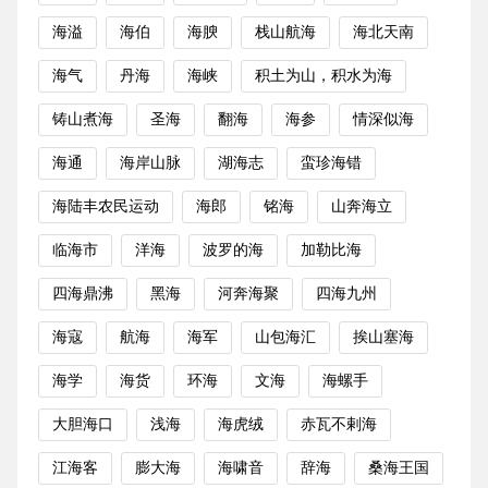
海溢
海伯
海腴
栈山航海
海北天南
海气
丹海
海峡
积土为山，积水为海
铸山煮海
圣海
翻海
海参
情深似海
海通
海岸山脉
湖海志
蛮珍海错
海陆丰农民运动
海郎
铭海
山奔海立
临海市
洋海
波罗的海
加勒比海
四海鼎沸
黑海
河奔海聚
四海九州
海寇
航海
海军
山包海汇
挨山塞海
海学
海货
环海
文海
海螺手
大胆海口
浅海
海虎绒
赤瓦不剌海
江海客
膨大海
海啸音
辞海
桑海王国