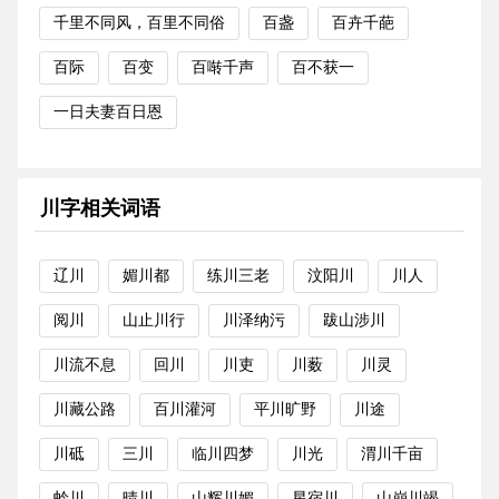
千里不同风，百里不同俗
百盏
百卉千葩
百际
百变
百啭千声
百不获一
一日夫妻百日恩
川字相关词语
辽川
媚川都
练川三老
汶阳川
川人
阅川
山止川行
川泽纳污
跋山涉川
川流不息
回川
川吏
川薮
川灵
川藏公路
百川灌河
平川旷野
川途
川砥
三川
临川四梦
川光
渭川千亩
蛉川
晴川
山辉川媚
星宿川
山崩川竭