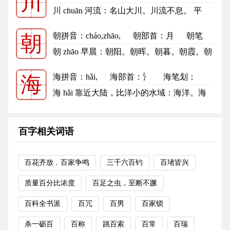
川
3
川的笔顺
川 chuān 河流：名山大川。川流不息。 平
原，平地：平川。米粮川。 〔...
更多
朝拼音
：cháo,zhāo,
朝部首
：月
朝笔
朝
划：12
朝的笔顺
朝 zhāo 早晨：朝阳。朝晖。朝暮。朝霞。朝
气。朝思暮想。朝令夕改。朝秦...
更多
海拼音
：hǎi,
海部首
：氵
海笔划：
海
10
海的笔顺
海 hǎi 靠近大陆，比洋小的水域：海洋。海
域。海拔。海疆。海内。海岸。...
更多
百字相关词语
百花齐放﹐百家争鸣
三千六百钓
百堵皆兴
质量百分比浓度
百足之虫，至断不蹶
百科全书派
百冗
百男
百家锁
杀一砺百
百称
跳百索
百常
百瑞