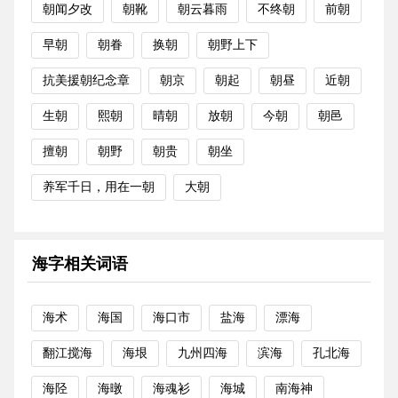
朝闻夕改
朝靴
朝云暮雨
不终朝
前朝
早朝
朝眷
换朝
朝野上下
抗美援朝纪念章
朝京
朝起
朝昼
近朝
生朝
熙朝
晴朝
放朝
今朝
朝邑
擅朝
朝野
朝贵
朝坐
养军千日，用在一朝
大朝
海字相关词语
海术
海国
海口市
盐海
漂海
翻江搅海
海垠
九州四海
滨海
孔北海
海陉
海暾
海魂衫
海城
南海神