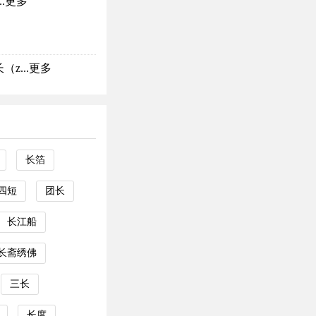
.
更多
z...
更多
长箔
四短
团长
长江船
长斋绣佛
三长
长度