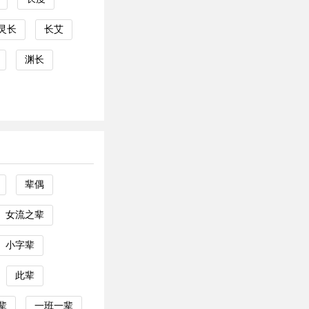
灵长
长艾
渊长
辈偶
女流之辈
小字辈
此辈
辈
一班一辈