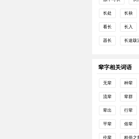
长处
长袂
看长
长入
器长
长途跋
辈字相关词语
无辈
种辈
流辈
辈群
辈出
行辈
平辈
俗辈
伦辈
粗俗之