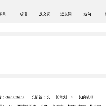
字典
成语
反义词
近义词
造句
音
：cháng,zhǎng,
长部首
：长
长笔划：4
长的笔顺