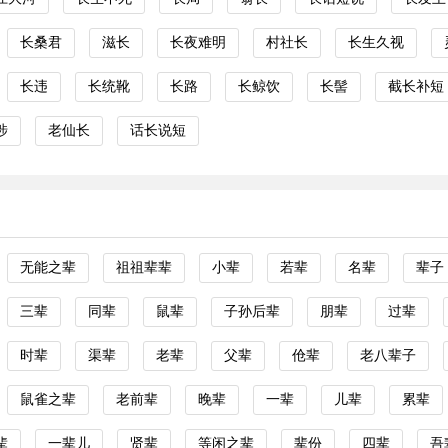
长桑君
滋长
长夜难明
村社长
长生久视
长违
长统靴
长路
长鲸饮
长髻
截长补短
涉
老仙长
话长说短
无能之辈
祖祖辈辈
小辈
若辈
名辈
辈子
三辈
同辈
鼠辈
子孙后辈
朋辈
过辈
时辈
渠辈
老辈
父辈
伧辈
老八辈子
鼠雀之辈
老前辈
晚辈
一辈
儿辈
累辈
辈
一辈儿
贤辈
等闲之辈
辈份
四辈
吾