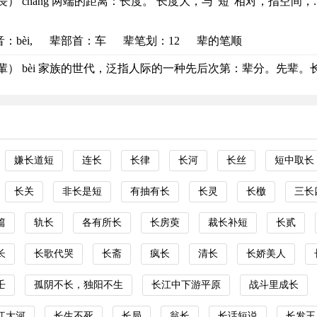
長） cháng 两端的距离：长度。 长度大，与“短”相对，指空间，..
音
：bèi,
辈部首
：车
辈笔划：12
辈的笔顺
輩） bèi 家族的世代，泛指人际的一种先后次第：辈分。先辈。长（
嫌长道短
连长
长律
长河
长丝
短中取长
长关
非长是短
有抽有长
长灵
长檄
三长
篇
轨长
各有所长
长房萸
裁长补短
长贰
长
长歌代哭
长斋
疯长
清长
长娇美人
壬
孤阴不长，独阳不生
长江中下游平原
战斗里成长
江大河
长生不死
长局
翁长
长话短说
长发王