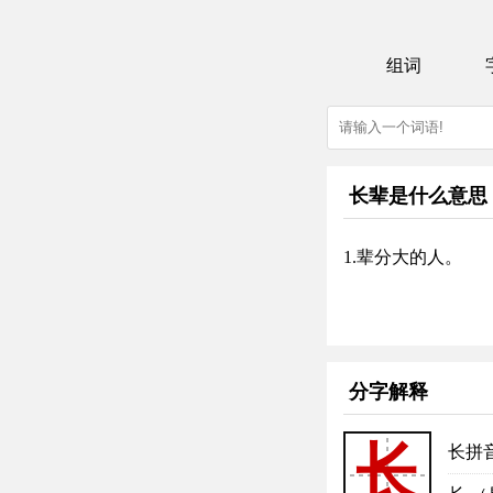
组词
长辈是什么意思
1.辈分大的人。
分字解释
长
长拼