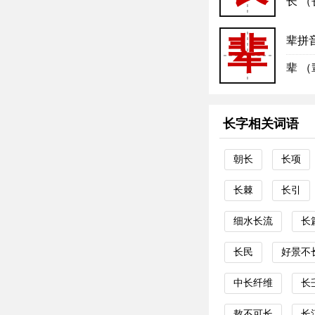
长 （
辈
辈拼
辈 （
长字相关词语
朝长
长项
长棘
长引
细水长流
长
长民
好景不
中长纤维
长
敖不可长
长