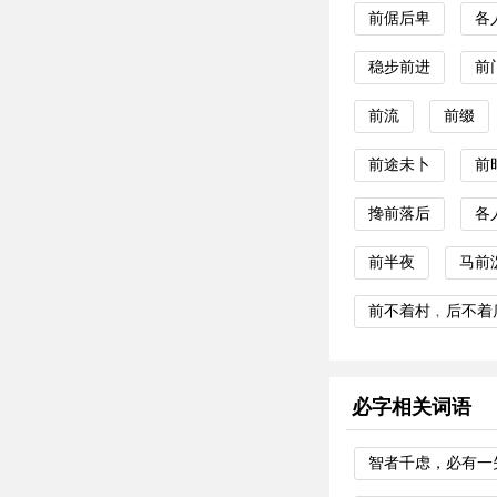
前倨后卑
各
稳步前进
前
前流
前缀
前途未卜
前
搀前落后
各
前半夜
马前
前不着村﹐后不着
必字相关词语
智者千虑，必有一