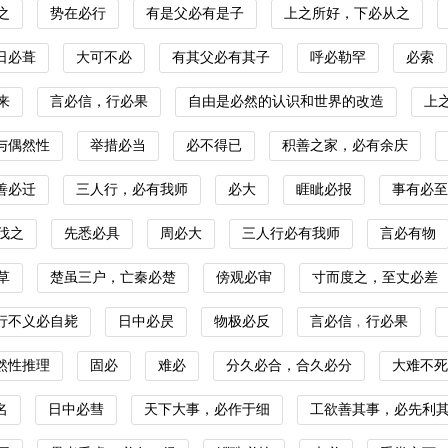
之
势在必行
有是父必有是子
上之所好，下必从之
日必葺
大可不必
有其父必有其子
呼必勒罕
必索
来
言必信，行必果
自由是必然的认识和世界的改造
上
与偶然性
举措必当
必不得已
积善之家，必有余庆
善必迁
三人行，必有我师
必大
睚眦必报
事有必至
伐之
先悉必具
周必大
三人行必有我师
言必有物
草
楚虽三户，亡秦必楚
傍观必审
寸而度之，至丈必差
行不义必自毙
日中必昃
物极必反
言必信﹐行必果
然性推理
固必
难必
分久必合，合久必分
大难不死
名
日中必彗
天下大事，必作于细
工欲善其事，必先利