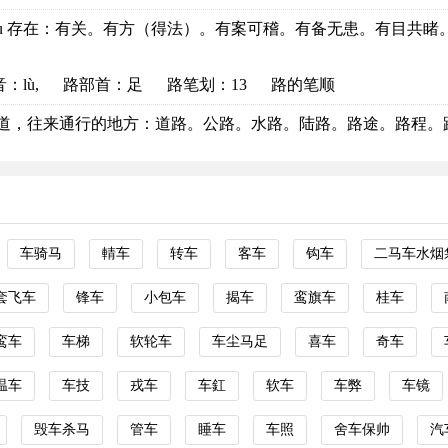
ǒu 存在：有关。有方（得法）。有案可稽。有备无患。有目共睹。 表
音
：lù,
路部首
：足
路笔划：13
路的笔顺
lù 道，往来通行的地方：道路。公路。水路。陆路。路途。路程。路人
车骑马
輤车
转车
客车
钩车
二马车水烟
套飞车
锋车
小包车
揭车
鸾旗车
桂车
鸾车
车梯
软轮车
车尘马足
喜车
奇车
温车
车技
戎车
车釭
软车
车弊
车镜
毁车杀马
管车
睡车
车照
舍车保帅
汽