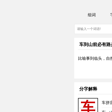
组词
车到山前必有路
比喻事到临头，自
分字解释
车
车拼