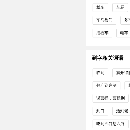
栈车
车屐
车马盈门
斧
擂石车
电车
到字相关词语
临到
旗开得
包产到户制
说曹操，曹操到
到口
活到老
吃到五谷想六谷