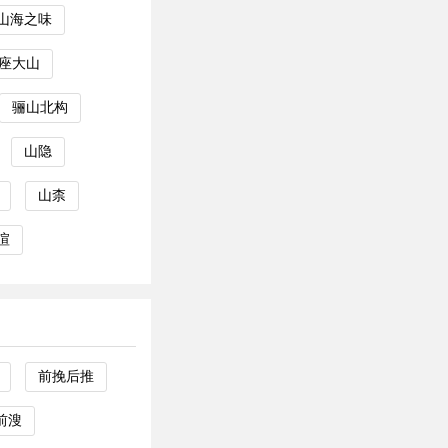
山海之味
座大山
骊山北构
山隐
山柰
喧
前挽后推
前溲