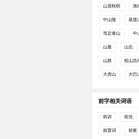
山居秋暝
渔
中山陵
基度
笃定泰山
中
山羞
山志
山路
枕山负
大房山
大巴
前字相关词语
前训
前兆
前置词
前夜