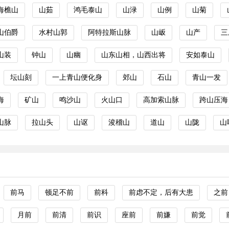
海樵山
山茹
鸿毛泰山
山渌
山例
山菊
山伯爵
水村山郭
阿特拉斯山脉
山岅
山产
三
山装
钟山
山幽
山东山相，山西出将
安如泰山
坛山刻
一上青山便化身
郊山
石山
青山一发
海
矿山
鸣沙山
火山口
高加索山脉
跨山压海
山脉
拉山头
山讴
浚稽山
道山
山陇
山
前马
顿足不前
前科
前虑不定，后有大患
之前
月前
前清
前识
座前
前嫌
前觉