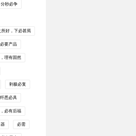
分秒必争
之所好，下必甚焉
必要产品
，理有固然
剥极必复
纤悉必具
，必有后福
其器
必需