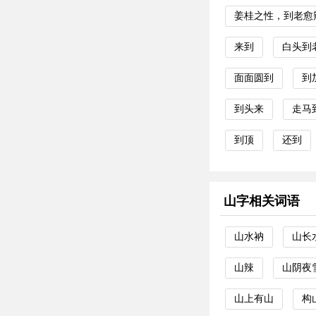
姜桂之性，到老愈
来到
白头到
面面圆到
到
到头来
走马
到顶
还到
山字相关词语
山水衲
山长
山辣
山阴夜
山上有山
构