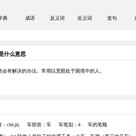
字典
成语
反义词
近义词
造句
是什么意思
然会有解决的办法。常用以宽慰处于困境中的人。
音
：chē,jū,
车部首
：车
车笔划：4
车的笔顺