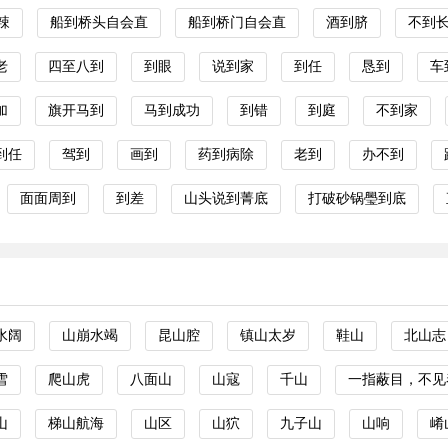
辣
船到桥头自会直
船到桥门自会直
酒到脐
不到
老
四至八到
到眼
说到家
到任
恳到
车
加
旗开马到
马到成功
到错
到庭
不到家
到任
驾到
画到
药到病除
老到
办不到
面面周到
到差
山头说到菁底
打破砂锅璺到底
水阔
山崩水竭
昆山腔
镇山太岁
鞋山
北山志
雪
爬山虎
八面山
山寇
千山
一指蔽目，不见
山
梯山航海
山区
山狖
九子山
山响
崤