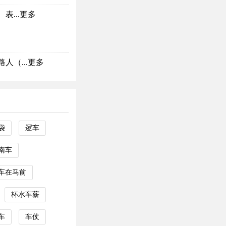
...
更多
（...
更多
袋
逻车
南车
车在马前
杯水车薪
车
车仗