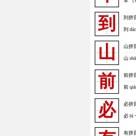
车 （
到
到拼
到 
山
山拼
山 s
前
前拼
前 q
必
必拼
必 
有拼