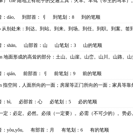
車） chē 陆地上有轮子的交通工具：火车。车驾（帝王的马车）。车
音
：dào,
到部首
：刂
到笔划：8
到的笔顺
dào 从别处来：到达。到站。到来。到场。到任。到职。到案。签到。
音
：shān,
山部首
：山
山笔划：3
山的笔顺
hān 地面形成的高耸的部分：土山。山崖。山峦。山川。山路。山头
音
：qián,
前部首
：刂
前笔划：9
前的笔顺
ián 指空间，人面所向的一面；房屋等正门所向的一面；家具等靠外的
音
：bì,
必部首
：心
必笔划：5
必的笔顺
bì 一定：必定。必然。必须（一定要）。必需（不可少的）。势必。未
音
：yòu,yǒu,
有部首
：月
有笔划：6
有的笔顺