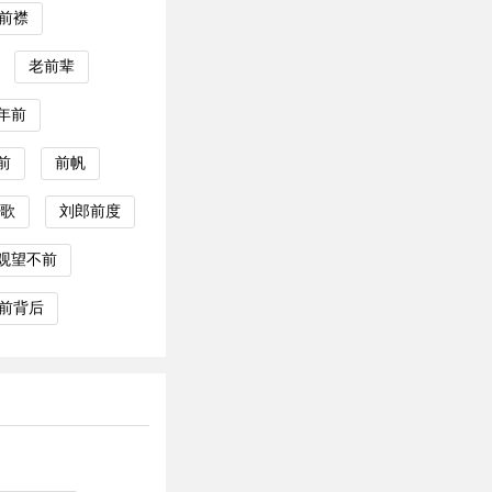
前襟
老前辈
年前
前
前帆
歌
刘郎前度
观望不前
前背后