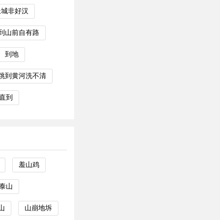
长城非好汉
到山前自有路
到地
跳到黄河洗不清
直到
羞山鸡
泰山
山
山崩地坼