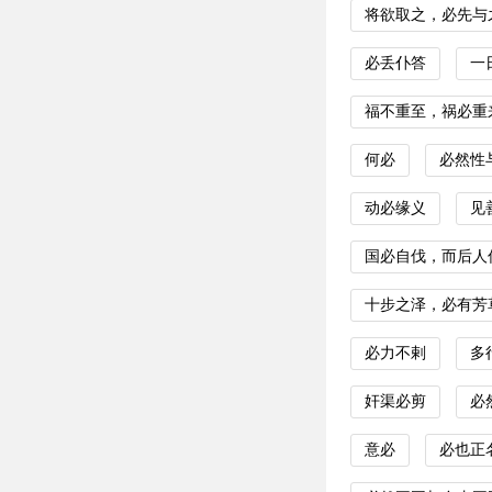
将欲取之，必先与
必丢仆答
一
福不重至，祸必重
何必
必然性
动必缘义
见
国必自伐，而后人
十步之泽，必有芳
必力不剌
多
奸渠必剪
必
意必
必也正