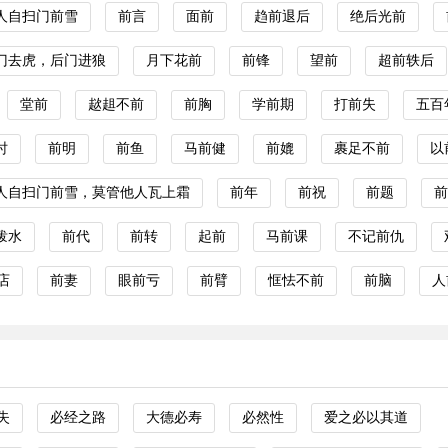
人自扫门前雪
前言
面前
趋前退后
绝后光前
门去虎，后门进狼
月下花前
前锋
望前
超前轶后
堂前
趑趄不前
前胸
学前期
打前失
五百
时
前明
前鱼
马前健
前媲
裹足不前
以
人自扫门前雪，莫管他人瓦上霜
前年
前祝
前题
前
泼水
前代
前转
起前
马前课
不记前仇
店
前妻
眼前亏
前臂
恇怯不前
前脑
人
失
必经之路
大德必寿
必然性
爱之必以其道