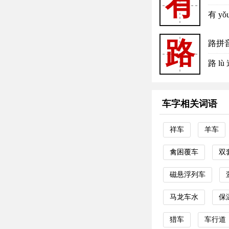
有
有 y
路
路拼
路 
车字相关词语
祥车
羊车
禽困覆车
双
磁悬浮列车
马龙车水
保
猎车
车行道