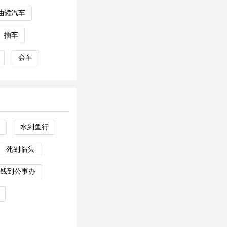
油罐汽车
插车
会车
水到鱼行
死到临头
钱到公事办