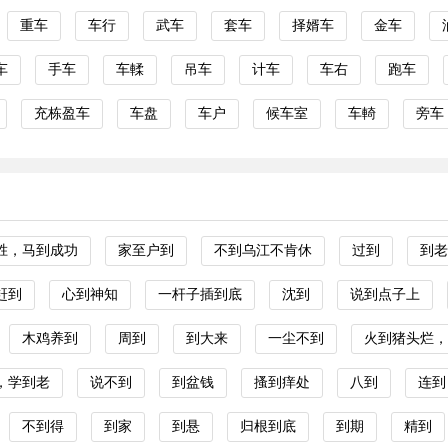
重车
车行
武车
套车
择婿车
金车
车
手车
车輮
吊车
计车
车右
跑车
充栋盈车
车盘
车户
候车室
车輢
旁车
胜，马到成功
家至户到
不到乌江不肯休
过到
到老
赶到
心到神知
一杆子插到底
沈到
说到点子上
木鸡养到
周到
到大来
一尘不到
火到猪头烂，
，学到老
说不到
到盆钱
搔到痒处
八到
连到
不到得
到家
到悬
归根到底
到期
精到