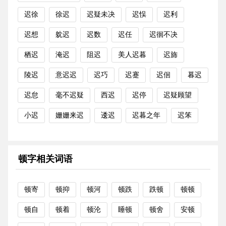
迟徐
徐迟
迟疑未决
迟悮
迟利
迟想
躭迟
迟数
迟任
迟徊不决
栖迟
淹迟
阻迟
美人迟暮
迟旆
陵迟
意迟迟
迟巧
迟蹇
迟佪
暮迟
迟怠
毫不迟疑
西迟
迟停
迟疑顾望
小迟
姗姗来迟
逶迟
迟暮之年
迟笨
顿字相关词语
顿寄
顿抑
顿河
顿跌
跌顿
顿顿
顿自
顿着
顿沦
睡顿
顿舍
安顿