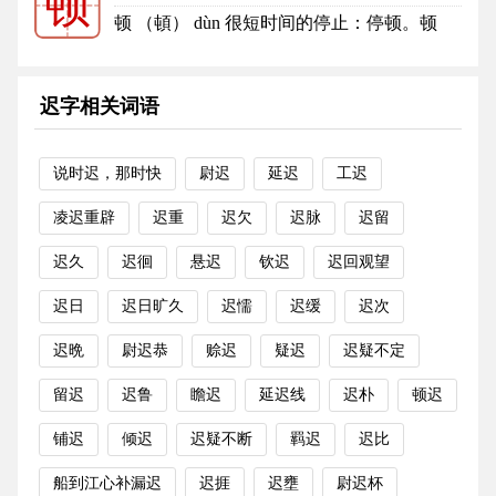
顿
10
顿的笔顺
顿 （頓） dùn 很短时间的停止：停顿。顿
宕。抑扬顿挫。 忽然，立刻，...
更多
迟字相关词语
说时迟，那时快
尉迟
延迟
工迟
凌迟重辟
迟重
迟欠
迟脉
迟留
迟久
迟徊
悬迟
钦迟
迟回观望
迟日
迟日旷久
迟懦
迟缓
迟次
迟晩
尉迟恭
赊迟
疑迟
迟疑不定
留迟
迟鲁
瞻迟
延迟线
迟朴
顿迟
铺迟
倾迟
迟疑不断
羁迟
迟比
船到江心补漏迟
迟捱
迟壅
尉迟杯