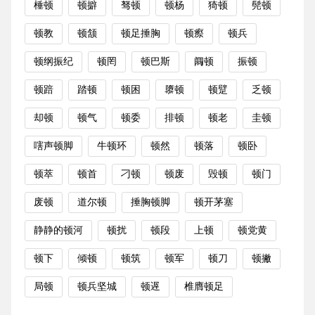
棰顿
顿擗
驽顿
顿杨
猗顿
髡顿
顿教
顿颔
顿足捶胸
顿瘵
顿兵
顿纲振纪
顿罔
顿巴斯
阘顿
振顿
顿踣
踏顿
顿困
隳顿
顿躄
乏顿
却顿
顿气
顿委
排顿
顿老
圭顿
嗐声顿脚
牛顿环
顿然
顿落
顿卧
顿萃
顿首
刁顿
顿废
毁顿
顿门
废顿
道尔顿
捶胸顿脚
顿开茅塞
静静的顿河
顿扰
顿段
上顿
顿党黄
顿下
倾顿
顿筑
顿军
顿刀
顿撇
局顿
顿兵坚城
顿遟
椎膺顿足