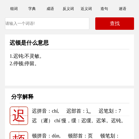
组词
字典
成语
反义词
近义词
造句
迷语
迟顿是什么意思
1.迟钝;不灵敏。
2.停顿;停留。
分字解释
迟拼音
：chí,
迟部首
：辶
迟笔划：7
迟
迟的笔顺
迟 （遲） chí 慢，缓：迟缓。迟笨。迟钝。
迟疑。迟重（zhòng ）。迟...
更多
顿拼音
：dùn,
顿部首
：页
顿笔划：