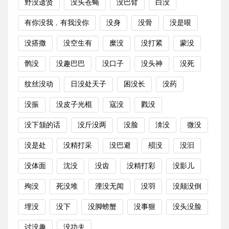
野没遗贤
没头苍蝇
没巴臂
白没
有你没我﹐有我没你
没身
没骨
没是哏
没搭撒
没空生有
糜没
没打紧
蒙没
鹘没
没趣巴巴
没口子
没头神
没死
纹丝没动
日没处天子
困没长
没药
没振
没皮子光棍
寇没
戮没
没下颔的话
没斤没两
没脸
渰没
微没
没是处
没精打采
没巴避
殒没
没汩
没体面
沈没
没齿
没精打彩
没影儿
殉没
死没堆
湮没无闻
没羽
没颠没倒
埋没
没下
没脚螃蟹
没事狠
没头没脸
讨没趣
没功夫