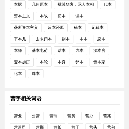
本据
几何原本
褫其华衮，示人本相
代本
资本主义
本战
拓本
误本
垄断资本主义
反本还原
稿本
记録本
下本儿
去末归本
剧本
本本
恋本
本师
基本电荷
话本
力本
汉本房
变本加厉
本轮
本身
弊本
贵本家
化本
碑本
营字相关词语
营业
公营
营制
营房
营办
营兆
营造司
营酇
营长
营干
营头
营勾