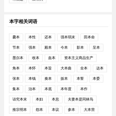
本字相关词语
爨本
本性
还本
强本弱末
田本命
节本
强本
殿本
今本
影本
呈本
墨尔本
收本
血本
资本主义商品生产
角本
本怀
本旨
大本曲
全本
达本
张本
本钱
奏本
扳本
本誓
本委
集本
治本
本底
本年度
本作
诘究本末
本妇
本息
夫妻本是同林鸟
推宗明本
怨本
本议
参本
大本营