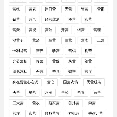
营魄
营表
捧日营
天营
管营
营郡
钻营
营气
经营擘划
匝营
宫营
营聚
营视
营治
开营
缮营
营理
混营子
营济
经营
曲营
营求
土营
惟利是营
营养
畛营
营倡
构营
弃公营私
修营
营落
筑营
筮营
结党营私
合营
营具
蝇营
营度
身在曹营心在汉
营心
国营农场
民营经济
头营
星营
营罔
营私
营置
民营
三大营
营改
赵家营
善扑营
禁营
营注
官营
倾身营救
神机营
香孩儿营