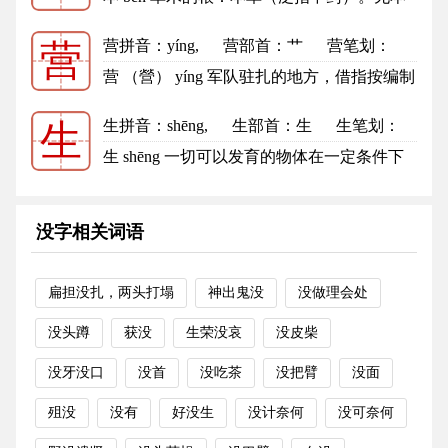
之木。 事物的根源，与“末”...
更多
营拼音
：yíng,
营部首
：艹
营笔划：
营
11
营的笔顺
营 （營） yíng 军队驻扎的地方，借指按编制
集体生活的地方：营地。营房...
更多
生拼音
：shēng,
生部首
：生
生笔划：
生
5
生的笔顺
生 shēng 一切可以发育的物体在一定条件下
具有了最初的体积和重量，并能...
更多
没字相关词语
扁担没扎，两头打塌
神出鬼没
没做理会处
没头蹲
获没
生荣没哀
没皮柴
没牙没口
没首
没吃茶
没把臂
没面
殂没
没有
好没生
没计奈何
没可奈何