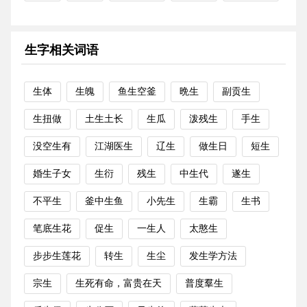
生字相关词语
生体
生魄
鱼生空釜
晩生
副贡生
生扭做
土生土长
生瓜
泼残生
手生
没空生有
江湖医生
辽生
做生日
短生
婚生子女
生衍
残生
中生代
遂生
不平生
釜中生鱼
小先生
生霸
生书
笔底生花
促生
一生人
太憨生
步步生莲花
转生
生尘
发生学方法
宗生
生死有命，富贵在天
普度羣生