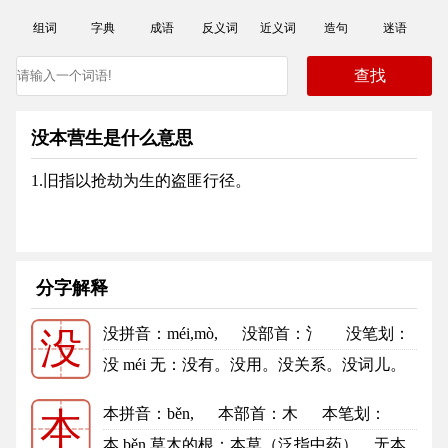
组词
字典
成语
反义词
近义词
造句
迷语
没本营生是什么意思
1.旧指以抢劫为生的盗匪行径。
分字解释
没拼音
：méi,mò,
没部首
：氵
没笔划：
没
7
没的笔顺
没 méi 无：没有。没用。没关系。没词儿。
没精打采。没心没肺。 不曾，...
更多
本拼音
：běn,
本部首
：木
本笔划：
本
5
本的笔顺
本 běn 草木的根：本草（泛指中药）。无本