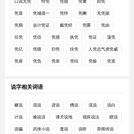
口说无凭
恃凭
凭据
凭重
部凭
凭居
凭城借一
凭恃
凭阑
无凭据
凭期
会计凭证
戴凭经
凭匿
凭由
任凭
凭信
凭揽
执凭
凭证
荡凭
凭亿
凭噫
归凭
扶凭
人凭志气虎凭威
凭肩
凭负
凭依
凭结
凭验
凭览
说字相关词语
赌说
混说
进说
镌说
流说
说白
计说
难说话
谭天说地
现疾说法
瞎说
说骗
武侠小说
显说
说听
异闻传说