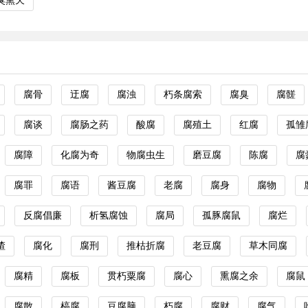
臭熏天
腐骨
迂腐
腐浊
朽条腐索
腐臭
腐髊
腐谈
腐肠之药
酸腐
腐殖土
红腐
孤雏
腐障
化腐为奇
物腐虫生
磨豆腐
陈腐
腐
腐罪
腐语
酱豆腐
老腐
腐身
腐物
反腐倡廉
析氢腐蚀
腐局
孤豚腐鼠
腐烂
渣
腐化
腐刑
推枯折腐
老豆腐
草木同腐
腐精
腐板
贯朽粟腐
腐心
熏腐之余
腐鼠
腐散
槁腐
豆腐脑
朽腐
腐财
腐气