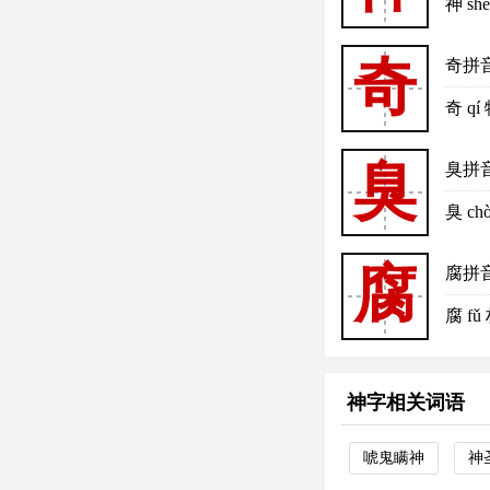
神 s
奇
奇拼
奇 
臭
臭拼
臭 c
腐
腐拼
腐 
神字相关词语
唬鬼瞒神
神