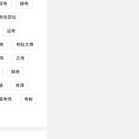
设奇
秘奇
奇珍异玩
运奇
奇
奇耻大辱
伟
正奇
精奇
谈
奇谭
落奇伟
奇标