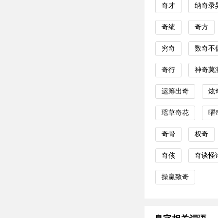
奇才
纳奇录
奇绩
奇方
穷奇
数奇不
奇行
神奇莫
运筹出奇
炫
瑶草奇花
曜
奇骨
权奇
奇侅
奇谈怪
操赢致奇