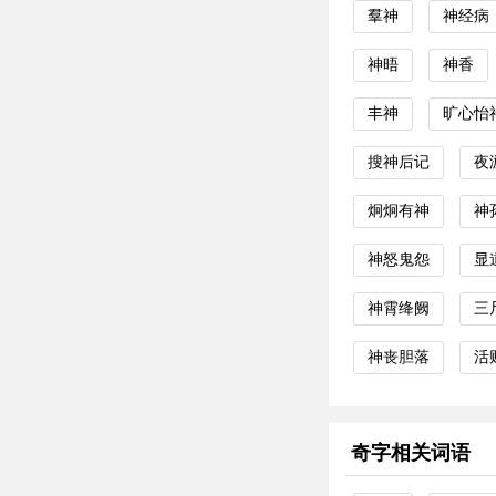
羣神
神经病
神晤
神香
丰神
旷心怡
搜神后记
夜
炯炯有神
神
神怒鬼怨
显
神霄绛阙
三
神丧胆落
活
奇字相关词语