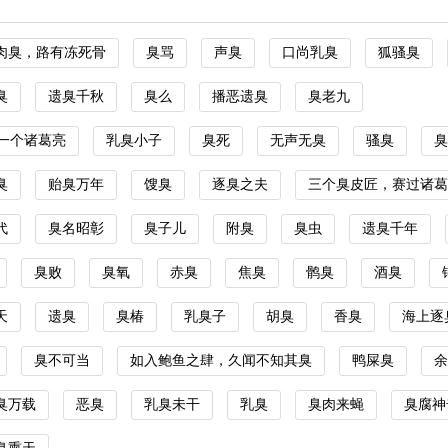
肉臭，路有冻死骨
臭骂
声臭
口尚乳臭
狐骚臭
臭
遗臭千秋
臭么
播恶遗臭
臭老九
一个诸葛亮
乳臭小子
臭死
无声无臭
骚臭
臭
臭
贻臭万年
馊臭
逐臭之夫
三个臭皮匠，赛过诸葛
代
臭名昭彰
臭子儿
附臭
臭虫
遗臭千年
臭败
臭氧
赤臭
焦臭
鹘臭
酒臭
天
遗臭
臭椿
乳臭子
胡臭
香臭
海上逐
臭不可当
如入鲍鱼之肆，久闻不知其臭
鸭屎臭
余
臭万载
恶臭
乳臭未干
乳臭
臭肉来蝇
臭腐神