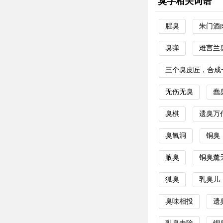
臭字相关词语
腥臭
朱门酒
臭弹
难言兰
三个臭皮匠，合成
无伤无臭
蠢
臭棋
遗臭万
臭氧洞
铜臭
腋臭
铜臭薰
狐臭
乳臭儿
臭味相投
遗