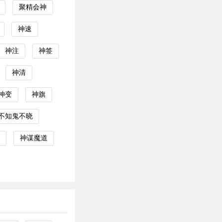
聚精会神
神速
神注
神签
神清
神变
神旗
不知鬼不晓
神谋魔道