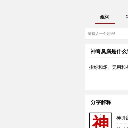
组词
神奇臭腐是什么
指好和坏、无用和
分字解释
神
神拼