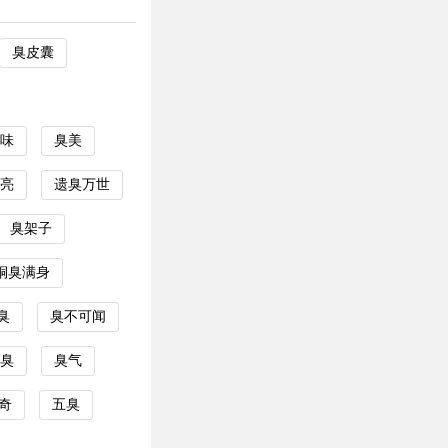
臭皮囊
味
臭美
亮
遗臭万世
臭架子
铜臭满身
臭
臭不可闻
臭
臭气
奇
五臭