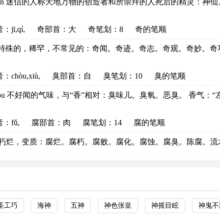
hén 迷信的人称天地万物的创造者和所崇拜的人死后的精灵：神仙。
音
：jī,qí,
奇部首
：大
奇笔划：8
奇的笔顺
qí 特殊的，稀罕，不常见的：奇闻。奇迹。奇志。奇观。奇妙。奇巧。
音
：chòu,xiù,
臭部首
：自
臭笔划：10
臭的笔顺
hòu 不好闻的气味，与“香”相对：臭味儿。臭氧。恶臭。 香气：“左.
音
：fǔ,
腐部首
：肉
腐笔划：14
腐的笔顺
fǔ 朽烂，变质：腐烂。腐朽。腐败。腐化。腐蚀。腐臭。陈腐。流水
圣工巧
海神
五神
神色张皇
神摇目眩
神鬼不