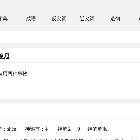
字典
成语
反义词
近义词
造句
意思
有用两种事物。
音
：shén,
神部首
：礻
神笔划：9
神的笔顺