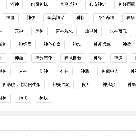
河神
肉跳神惊
言事若神
心安神定
神奸巨蠧
神龛
神伎
奕奕神采
神悟
怡性养神
神华
神
安神
黑神
穷神观化
遁甲神
失神落魄
游神
神经网
神色仓皇
神坛
神谟远算
神蔡
孙
神虈
神分志夺
神意自若
神标
神缘
道神
人神
伤神
礼神
神脑
神僊中人
神
尸神暴跳，七窍内生烟
神完气足
配神
神弦歌
神民
财神
神飞
神诀