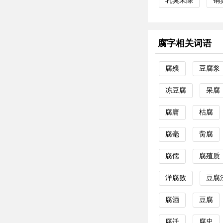
乳臭未除
铜
腐字相关词语
腐殠
豆腐浆
冻豆腐
呆腐
腐庸
枯腐
腐毫
胔腐
腐儒
腐殖质
洋腐败
豆腐
腐酒
豆腐
腐迁
腐忠