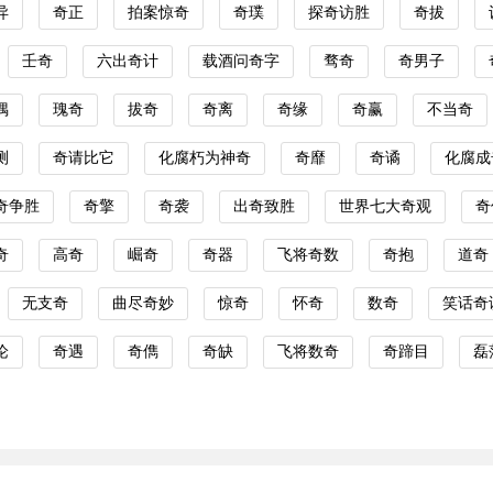
异
奇正
拍案惊奇
奇璞
探奇访胜
奇拔
壬奇
六出奇计
载酒问奇字
骛奇
奇男子
偶
瑰奇
拔奇
奇离
奇缘
奇赢
不当奇
测
奇请比它
化腐朽为神奇
奇靡
奇谲
化腐成
奇争胜
奇擎
奇袭
出奇致胜
世界七大奇观
奇
奇
高奇
崛奇
奇器
飞将奇数
奇抱
道奇
无支奇
曲尽奇妙
惊奇
怀奇
数奇
笑话奇
论
奇遇
奇儁
奇缺
飞将数奇
奇蹄目
磊