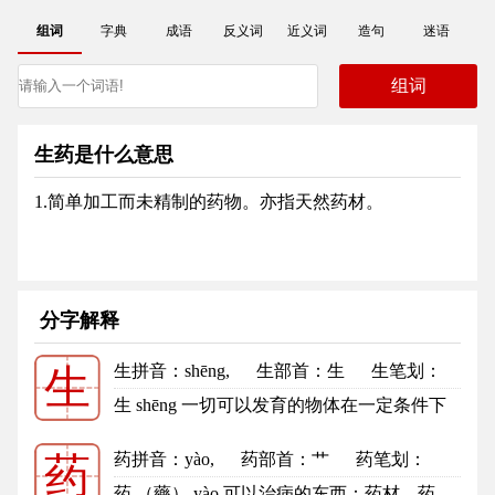
组词
字典
成语
反义词
近义词
造句
迷语
生药是什么意思
1.简单加工而未精制的药物。亦指天然药材。
分字解释
生拼音
：shēng,
生部首
：生
生笔划：
生
5
生的笔顺
生 shēng 一切可以发育的物体在一定条件下
具有了最初的体积和重量，并能...
更多
药拼音
：yào,
药部首
：艹
药笔划：
药
9
药的笔顺
药 （藥） yào 可以治病的东西：药材。药