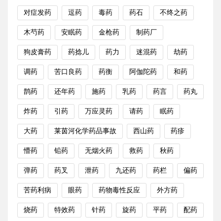
对症发药
逗药
毒药
药石
不终之药
木芍药
安眠药
金枪药
制药厂
狗皮膏药
药捻儿
药力
迷混药
劫药
调药
苦口良药
药衡
阿伽陀药
和药
鹊药
还年药
施药
乳药
药言
药丸
炸药
引药
万应灵药
请药
眠药
大药
莱茵河化学药品事故
西山药
药疹
懵药
铅药
无烟火药
救药
秋药
弹药
药叉
泄药
九还药
药栏
偏药
苦药利病
眼药
药物毒性反应
外方药
烧药
特效药
针药
旋药
平药
配药