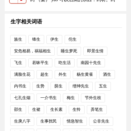
物。补药。毒药。草药。中药。...
更多
生字相关词语
族生
锋生
伊生
佗生
安危相易，祸福相生
睡生梦死
即景生情
飞生
若昧平生
吃生活
南园十先生
满脸生花
超生
外生
杨生黄雀
酒生
内书生
生势
荫生
缙绅先生
五生
七孔生烟
一介书生
梅生
节外生枝
邵生
生裙
生长素
生怜
弄笔生
生庚八字
生事扰民
情急智生
公非先生