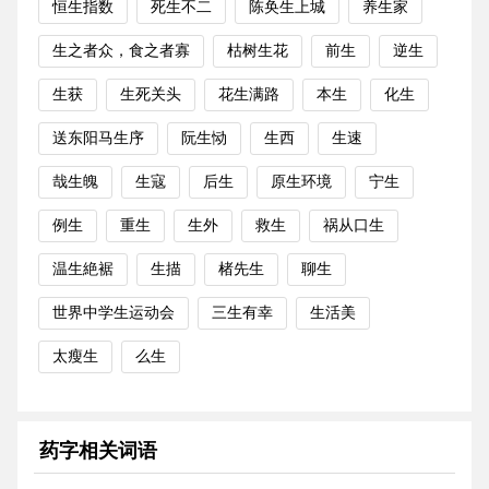
恒生指数
死生不二
陈奂生上城
养生家
生之者众，食之者寡
枯树生花
前生
逆生
生获
生死关头
花生满路
本生
化生
送东阳马生序
阮生恸
生西
生速
哉生魄
生寇
后生
原生环境
宁生
例生
重生
生外
救生
祸从口生
温生絶裾
生描
楮先生
聊生
世界中学生运动会
三生有幸
生活美
太瘦生
么生
药字相关词语