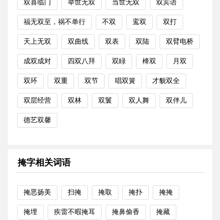
双喜临门
举世无双
当世无双
双宾语
福无双至，祸不单行
不双
鸾双
双打
天上无双
双曲线
双表
双陆
双臂电桥
成双成对
四双八拜
双睩
栙双
月双
双环
双重
双节
唱双簧
才貌双全
双层经营
双林
双鬟
双人舞
双伴儿
德艺双馨
掩字相关词语
掩恶扬美
扫掩
掩取
掩扑
掩掩
掩埋
疾雷不暇掩耳
掩鼻偷香
掩藏