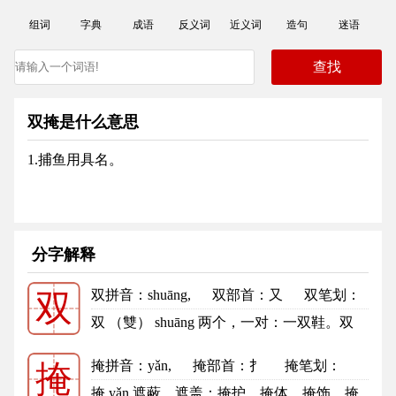
组词
字典
成语
反义词
近义词
造句
迷语
双掩是什么意思
1.捕鱼用具名。
分字解释
双拼音
：shuāng,
双部首
：又
双笔划：
双
4
双的笔顺
双 （雙） shuāng 两个，一对：一双鞋。双
杠。双重（chóng ）。双方。...
更多
掩拼音
：yǎn,
掩部首
：扌
掩笔划：
掩
11
掩的笔顺
掩 yǎn 遮蔽，遮盖：掩护。掩体。掩饰。掩