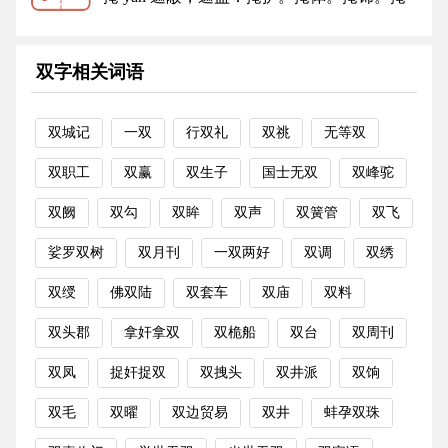
映。掩盖。掩蔽。掩埋。掩人耳...
更多
双字相关词语
双城记
一双
行双礼
双祧
无等双
双职工
双赢
双生子
国士无双
双峰驼
双阙
双勾
双眸
双声
双簧管
双飞
娑罗双树
双月刊
一双两好
双调
双绣
双绶
佛双陆
双套车
双庙
双料
双头郡
拿奸拿双
双桅船
双台
双周刊
双凤
捉奸捉双
双拽头
双井派
双饷
双毛
双曜
双边贸易
双井
蚌孕双珠