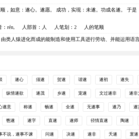
uì 顺，如意：遂心。遂愿。 成功，实现：未遂。功成名遂。 于是，.
音
：rén,
人部首
：人
人笔划：2
人的笔顺
rén 由类人猿进化而成的能制造和使用工具进行劳动、并能运用语言进
惔
遂心
须遂
贺遂
谐遂
遂初
遂失
纵情遂欲
遂茂
乡遂
宠遂
文过遂非
遂非
心遂意
称遂
畅遂
全遂
无遂事
遂乃
遂
鬯遂
遂字
直遂
遂师
径情直遂
陶遂
事不说，遂事不谏
问遂
决遂
遂非
夭遂
寰遂