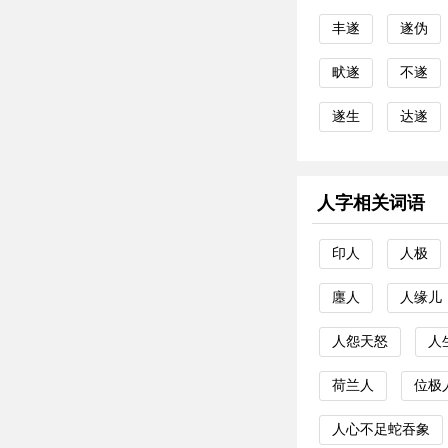
丰遂
遂伪
畎遂
不遂
遂生
达遂
人字相关词语
印人
人极
廛人
人缘儿
人怨天怒
人
荷兰人
位极
人心不足蛇吞象