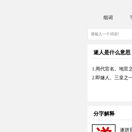
组词
遂人是什么意思
1.周代官名。地
2.即燧人。三皇之
分字解释
遂拼