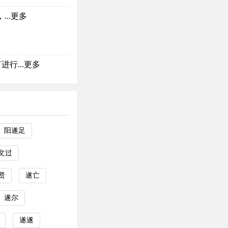
..
更多
行...
更多
阳遂足
文过
贤
遂亡
遂尔
遂遂