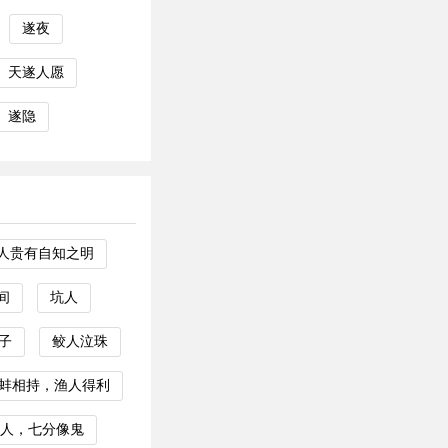
遂夜
天遂人愿
遂隐
人贵有自知之明
间
坑人
子
鲛人泣珠
蚌相持，渔人得利
人，七分像鬼