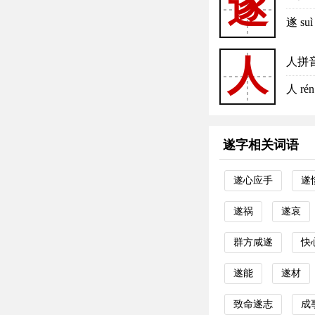
遂
遂 s
人
人拼
人 
遂字相关词语
遂心应手
遂
遂祸
遂哀
群方咸遂
快
遂能
遂材
致命遂志
成