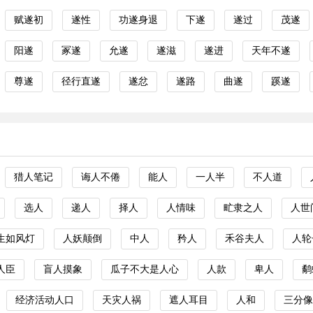
赋遂初
遂性
功遂身退
下遂
遂过
茂遂
阳遂
冢遂
允遂
遂滋
遂进
天年不遂
尊遂
径行直遂
遂忿
遂路
曲遂
蹊遂
猎人笔记
诲人不倦
能人
一人半
不人道
选人
递人
择人
人情味
甿隶之人
人世
生如风灯
人妖颠倒
中人
矜人
禾谷夫人
人轮
人臣
盲人摸象
瓜子不大是人心
人款
卑人
鹬
经济活动人口
天灾人祸
遮人耳目
人和
三分像