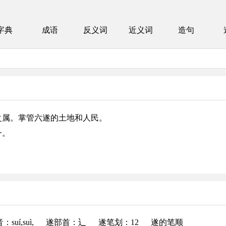
字典
成语
反义词
近义词
造句
官之属。掌管六遂的土地和人民。
一。
音
：suí,suì,
遂部首
：辶
遂笔划：12
遂的笔顺