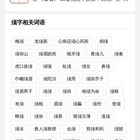
乶 ）当。当之无愧。 掌管...
更多
须字相关词语
梅须
龙须面
心病还须心药医
胡须
须弥山
须眉皓然
狼牙须
黄须儿
须奏
虎口拔须
须顷
虬须
须女
鼻须
巾帼须眉
须陀洹
须用
须弥芥子
须眉男子
须须
须得
相须为命
须根
有须
须柢
眉须
须鸁
须些
资须
蜂须
须弥
须奰
髯须主簿
濡须
须沫
救人须救彻
会须
剪须和药
须髭