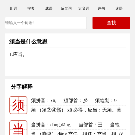
组词
字典
成语
反义词
近义词
造句
迷语
须当是什么意思
1.应当。
分字解释
须拼音
：xū,
须部首
：彡
须笔划：9
须
须的笔顺
须 （須③④鬚） xū 必得，应当：无须。莫
须有。必须。务须。须要。 等...
更多
当拼音
：dàng,dāng,
当部首
：彐
当笔
当
划：6
当的笔顺
当 （⑩噹） dāng 充任，担任：充当。担（d