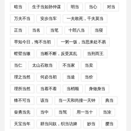
暗当
生子当如孙仲谋
明当
当心
对当
万夫不当
安步当车
一夫敢死，千夫莫当
正当
当名
当笔
十郎八当
当寝
早知今日，悔不当初
一粥一饭，当思来处不易
螳臂当辙
当断不断，反受其乱
当刑而王
当仁
太山石敢当
不当家
当卖
理之当然
何必当初
当途
当价
理所当然
当着不着
当梢顺
身做身当
锋不可当
该当
当一天和尚撞一天钟
典当
奋勇当先
当中
当驾
用一当十
当涂
天宝当年
耕当问奴，织当访婢
妙当
撄当