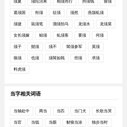
须夏
须陀洹果
相须而行
捋须钱
毋须
遮须国
衔须
征须
须然
燕颔虬须
须捷
鼠须笔
溜须拍马
龙须水
龙须菜
女长须嫁
鲸须
虬须客
要须
何须
须子
髭须
须不
髯须参军
莫须
狼须
也须
须髯如戟
些须
求须
料虎须
当字相关词语
当轴处中
两当
当匹
当门犬
长歌当哭
当官
当戗
当眼
豺狼当涂
独步当时