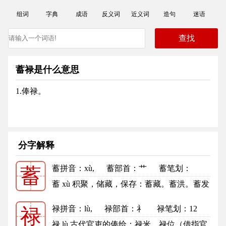
组词
字典
成语
反义词
近义词
造句
迷语
蓄禄是什么意思
1.俸禄。
分字解释
蓄拼音
：xù,
蓄部首
：艹
蓄笔划：
蓄
13
蓄的笔顺
蓄 xù 积聚，储藏，保存：蓄藏。蓄洪。蓄发
（fā）。蓄养。积蓄。储蓄。...
更多
禄拼音
：lù,
禄部首
：礻
禄笔划：12
禄
禄的笔顺
禄 lù 古代官吏的俸给：禄米。禄位（借指官