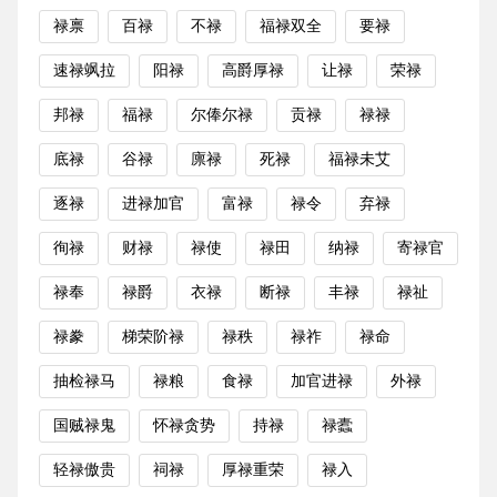
禄禀
百禄
不禄
福禄双全
要禄
速禄飒拉
阳禄
高爵厚禄
让禄
荣禄
邦禄
福禄
尔俸尔禄
贡禄
禄禄
底禄
谷禄
廪禄
死禄
福禄未艾
逐禄
进禄加官
富禄
禄令
弃禄
徇禄
财禄
禄使
禄田
纳禄
寄禄官
禄奉
禄爵
衣禄
断禄
丰禄
禄祉
禄豢
梯荣阶禄
禄秩
禄祚
禄命
抽检禄马
禄粮
食禄
加官进禄
外禄
国贼禄鬼
怀禄贪势
持禄
禄蠹
轻禄傲贵
祠禄
厚禄重荣
禄入