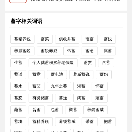
职）。禄蠹（指追求官禄的人）...
更多
蓄字相关词语
蓄精养锐
蓄菜
俱收并蓄
韫蓄
蓄鋭
养威蓄鋭
蓄锐养威
钤蓄
蓄念
廪蓄
生蓄
个人储蓄积累养老保险
蓄贾
含蓄
蓄谋
蓄意
蓄电池
养威蓄锐
蓄怨
蓄水
蓄艾
九年之蓄
潜蓄
怀蓄
蓄怒
有奬储蓄
蓄逆
闭蓄
蕴蓄
藴蓄
旨蓄
包蓄
聚蓄
养鋭蓄威
蓄墒
蓄精养鋭
养锐蓄威
采蓄
抱蓄