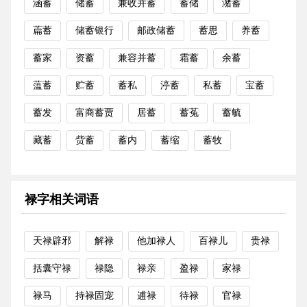
涵蓄
储蓄
兼收并蓄
蓄储
潴蓄
萹蓄
储蓄银行
邮政储蓄
蓄思
养蓄
蓄家
资蓄
兼容并蓄
霜蓄
余蓄
蕰蓄
贮蓄
蓄私
渟蓄
私蓄
宝蓄
蓄发
富商蓄贾
居蓄
蓄菟
蓄毓
藏蓄
赀蓄
蓄内
蓄缩
蓄牧
禄字相关词语
天禄辟邪
解禄
他加禄人
百禄儿
贵禄
括囊守禄
禄隐
禄亲
盈禄
家禄
禄马
持禄固宠
逋禄
待禄
官禄