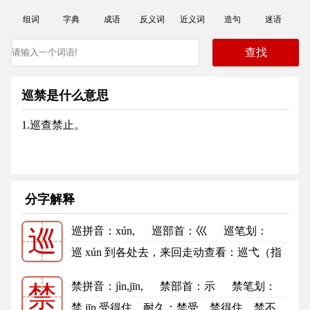
组词
字典
成语
反义词
近义词
造句
迷语
巡禁是什么意思
1.巡查禁止。
分字解释
巡拼音
：xún,
巡部首
：巛
巡笔划：
巡
6
巡的笔顺
巡 xún 到各处去，来回走动查看：巡弋（指
舰艇在海上巡逻）。巡游。巡天...
更多
禁拼音
：jìn,jīn,
禁部首
：示
禁笔划：
禁
13
禁的笔顺
禁 jīn 受得住，耐久：禁受。禁得住。禁不