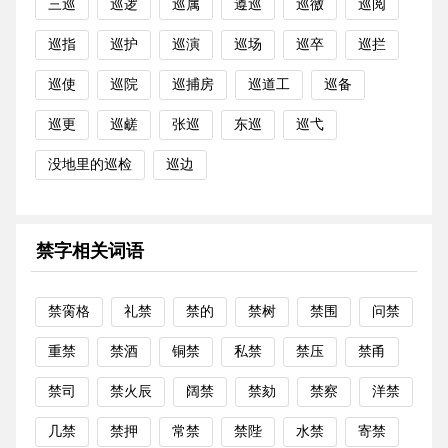
三巡
巡逻
巡属
遵巡
巡徼
巡阅
巡指
巡护
巡演
巡场
巡卒
巡拦
巡使
巡院
巡捕房
巡道工
巡备
巡更
巡鹾
张巡
东巡
巡弋
没地里的巡检
巡边
禁字相关词语
禁脔格
礼禁
禁的
禁树
禁围
问禁
重禁
禁酒
铜禁
私禁
禁压
禁甬
禁司
禁火辰
阔禁
禁劾
禁察
洋禁
几禁
禁押
常禁
禁陛
水禁
寄禁