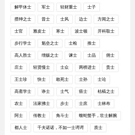
解甲休士
军士
轻财重士
士子
搢绅之士
昔士
士风
边士
方闻之士
士官
雅皮士
寒士
波士顿
开科取士
步行学士
魁垒之士
士检
推士
高人胜士
缯贩之士
谏士
士品
佣士
庄士
轻贤慢士
士众
两榜进士
贵士
王士珍
快士
敢死士
士孙
士论
高斋学士
诤士
士气
瘖士
枯槁之士
农士
法家拂士
步士
士庶
士林布
阿士
传教士
角斗士
蝮蛇螫手，壮士解腕
都人士
千夫诺诺，不如一士谔谔
质士