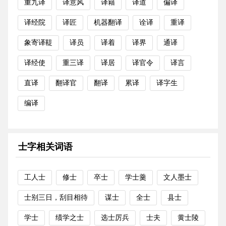
重九译
译意风
译籍
译道
偏译
译经院
译匠
机器翻译
诠译
重译
象寄译鞮
译员
译着
译界
通译
译经使
重三译
译居
译官令
译言
直译
翻译官
翻译
累译
译字生
编译
士字相关词语
工人士
修士
卒士
学士羹
文人墨士
士别三日，刮目相待
谋士
全士
县士
学士
绩学之士
选士厉兵
士夫
黄士陵