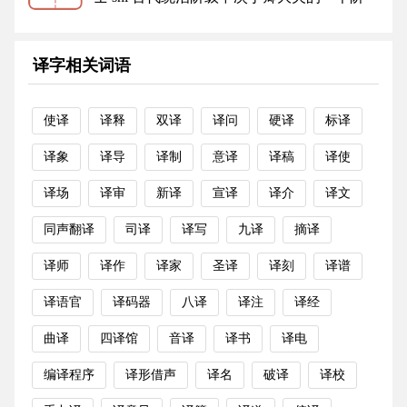
层：士族。士大夫。 旧时指读...
更多
译字相关词语
使译
译释
双译
译问
硬译
标译
译象
译导
译制
意译
译稿
译使
译场
译审
新译
宣译
译介
译文
同声翻译
司译
译写
九译
摘译
译师
译作
译家
圣译
译刻
译谱
译语官
译码器
八译
译注
译经
曲译
四译馆
音译
译书
译电
编译程序
译形借声
译名
破译
译校