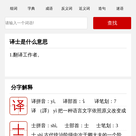
组词
字典
成语
反义词
近义词
造句
迷语
译士是什么意思
1.翻译工作者。
分字解释
译拼音
：yì,
译部首
：讠
译笔划：7
译
译的笔顺
译 （譯） yì 把一种语言文字依照原义改变成
另一种语言文字：译本。译文...
更多
士拼音
：shì,
士部首
：士
士笔划：3
士
士的笔顺
士 shì 古代统治阶级中次于卿大夫的一个阶