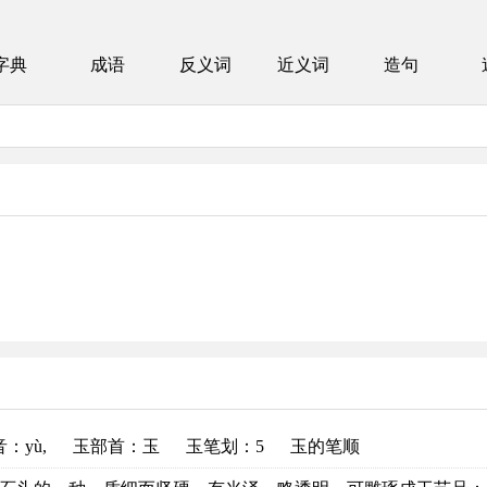
字典
成语
反义词
近义词
造句
。
音
：yù,
玉部首
：玉
玉笔划：5
玉的笔顺