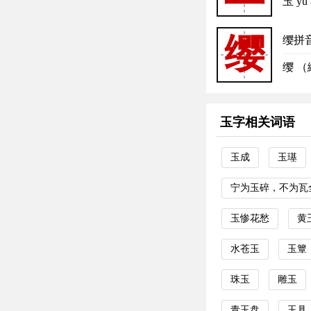
玉 
缨
缨拼
缨 （
玉字相关词语
玉成
玉璂
宁为玉碎，不为瓦
玉惨花愁
黄
水苍玉
玉簟
珠玉
雕玉
青玉盘
玉具