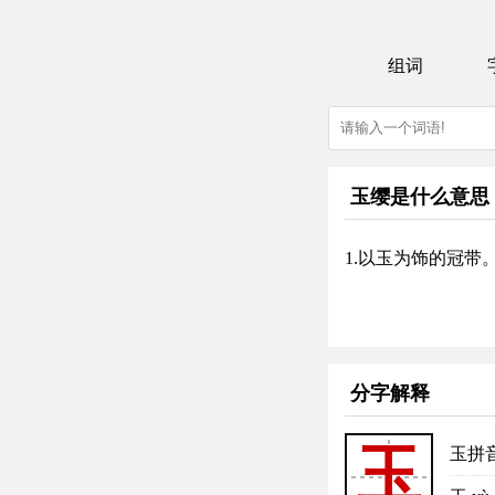
组词
玉缨是什么意思
1.以玉为饰的冠带
分字解释
玉
玉拼