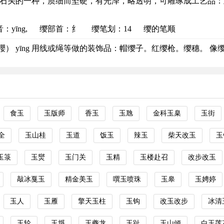
yù 石头的一种，质细而坚硬，有光泽，略透明，可雕琢成工艺品：玉
音
：yīng,
缨部首
：纟
缨笔划：14
缨的笔顺
纓） yīng 用线或绳等做的装饰品：帽缨子。红缨枪。缨穗。 像缨的
食玉
玉版师
香玉
玉虺
金科玉臬
玉街
全
玉山桂
玉道
饭玉
辣玉
柴天改玉
玉
玉箓
玉爕
玉门关
玉精
玉楼赴召
改步改玉
敲冰戛玉
精金美玉
噀玉喷珠
玉皋
玉娉婷
玉人
玉雁
擎天玉柱
玉钩
改玉改步
冰清
玉轮
玉埒
玉夔龙
玉趾
玉山倾
白玉莲