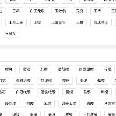
勅
玉界
白玉无瑕
玉吐鹘
玉凫
玉弩
玉
玉皇上帝
玉喉
玉箫金管
玉桃
咳珠唾玉
玉鸦叉
缨蕤
缨索
彯缨
曼胡缨
白冠厘缨
衿缨
门第
遗簪絶缨
红缨帽
缨摔
雨缨
佩缨
络枣
白冠牦缨
遗簪绝缨
曼缨
垂缨
羁缨
缦胡缨
拘缨
冠缨
愿受长缨
猎缨
马缨树
缨
缨绂
振缨
缨绅
簪缨
户列簪缨
缨縻