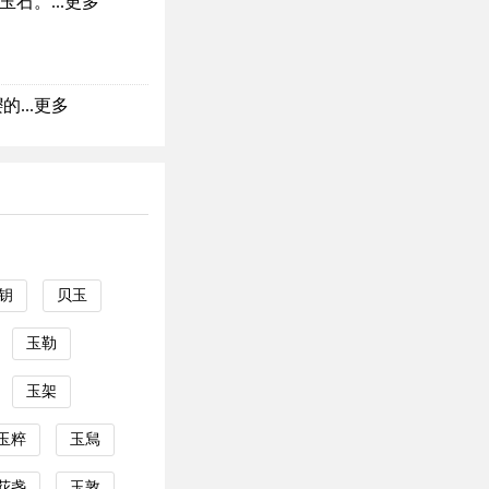
石。...
更多
...
更多
钥
贝玉
玉勒
玉架
玉粹
玉舃
花盏
玉敦