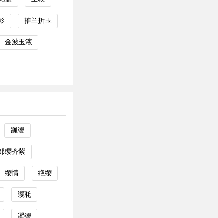
影
摧兰折玉
金波玉液
躐缨
邹缨齐紫
缨情
絶缨
缨毦
濯缨