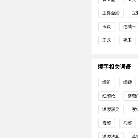
玉楼金殿
玉
玉诀
连城玉
玉龙
窥玉
缨字相关词语
缨组
缨繸
红缨枪
簪缨
濯缨濯足
缨
霞缨
马缨
濯缨洗耳
草