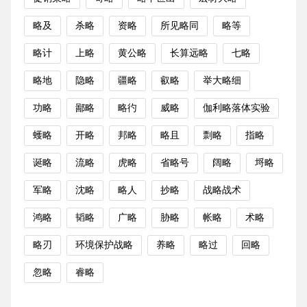
略及
杀略
资略
所见略同
略等
略计
上略
黄公略
长算远略
七略
略地
隐略
疆略
叡略
举大略细
功略
鄙略
略彴
威略
伽利略落体实验
蠖略
开略
邦略
略且
剽略
指略
诞略
流略
虎略
省略号
阔略
埒略
军略
沈略
略人
抄略
战略战术
鸿略
韬略
广略
胁略
帐略
术略
略刃
环境保护战略
养略
略过
回略
忽略
睿略