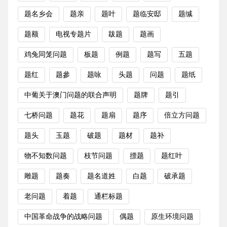
题名乡会
题亲
题叶
题临安邸
题缄
题额
电视专题片
跋题
题画
鸡兔同笼问题
板题
例题
题写
五题
题红
题參
题咏
头题
问题
题纸
中葡关于澳门问题的联合声明
题牌
题引
七桥问题
题花
题扇
题序
倍立方问题
题头
玉题
破题
题材
题补
物不知数问题
枝节问题
摽题
题红叶
雕题
题奏
题名道姓
白题
破承题
老问题
着题
通栏标题
中国革命战争的战略问题
偶题
原生环境问题