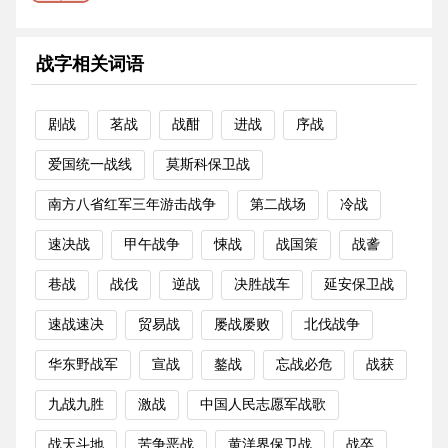
目。主题。话题。题材。题旨。...
更多
战字相关词语
剧战
茗战
战酣
进战
序战
爱国统一战线
莫斯科保卫战
南方八省红军三年游击战争
第二战场
冷战
速决战
甲午战争
悚战
战国策
战詟
巷战
战伐
逆战
决胜战车
延安保卫战
速战速决
贸易战
屡战屡败
北伐战争
华东野战军
宣战
鏊战
忘战必危
战获
九战九胜
激战
中国人民志愿军战歌
战天斗地
苦争恶战
黄洋界保卫战
战卒