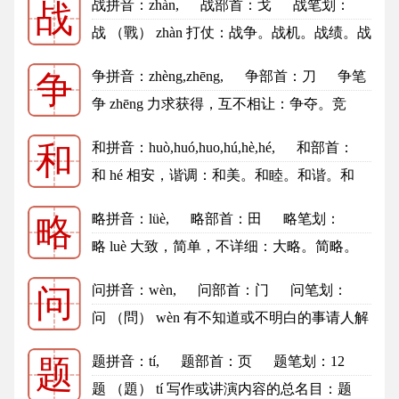
战拼音
：zhàn,
战部首
：戈
战笔划：
战
9
战的笔顺
战 （戰） zhàn 打仗：战争。战机。战绩。战
略。战术。战国（我国历史上...
更多
争拼音
：zhèng,zhēng,
争部首
：刀
争笔
争
划：6
争的笔顺
争 zhēng 力求获得，互不相让：争夺。竞
争。争长论短。 力求实现：争取...
更多
和拼音
：huò,huó,huo,hú,hè,hé,
和部首
：
和
口
和笔划：8
和的笔顺
和 hé 相安，谐调：和美。和睦。和谐。和
声。和合（a.和谐；b.古代神话中...
更多
略拼音
：lüè,
略部首
：田
略笔划：
略
11
略的笔顺
略 luè 大致，简单，不详细：大略。简略。
粗略。略微。略有所闻。略知一...
更多
问拼音
：wèn,
问部首
：门
问笔划：
问
6
问的笔顺
问 （問） wèn 有不知道或不明白的事请人解
答：询问。问答。问题。问鼎...
更多
题拼音
：tí,
题部首
：页
题笔划：12
题
题的笔顺
题 （題） tí 写作或讲演内容的总名目：题