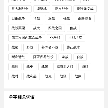
意大利战争
壕堑战
正义战争
春秋无义战
日俄战争
论战
逐战
强战
战略物资
战战栗栗
战犬
四战之国
倍战
第二次国内革命战争
化学战
主战坦克
战绩
野战
善阵者不战
蘑菇战术
断发请战
阿亚库乔战役
争战
合战
战胜
战史
战篦
威海卫之战
御战
战时
战利品
战克
战慑
战象
争字相关词语