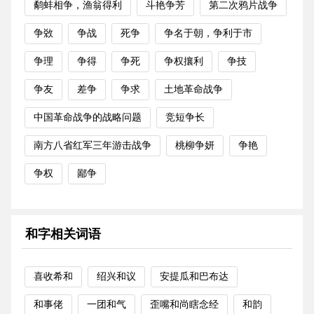
鹬蚌相争，渔翁得利
斗艳争芳
第二次鸦片战争
争敚
争战
死争
争名于朝，争利于市
争理
争得
争死
争权攘利
争技
争友
差争
争求
土地革命战争
中国革命战争的战略问题
竞短争长
南方八省红军三年游击战争
桃柳争妍
争艳
争权
鄙争
和字相关词语
喜收希和
绍兴和议
安提瓜和巴布达
和事佬
一团和气
歪嘴和尚瞎念经
和韵