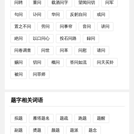
问聘
重问
载酒问字
望闻问切
问军
勾问
讣问
华问
反躬自问
或问
置之不问
劳问
问事帘
音问
讲问
絶问
以口问心
投石问路
録问
问卷调查
问世
问革
问慰
请问
赐问
切问
概问
答问如流
问天买卦
被问
问罪师
题字相关词语
拟题
雁塔题名
题疏
跑题
题醒
副题
奬题
颜题
题派
题念