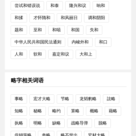
尝试和错误说
和泰
隆兴和议
响和
和揉
才怀隋和
和风丽日
调和阴阳
题和
至和
和唝
和国
失和
中华人民共和国民法通则
内峻外和
和口
人和
软和
嘉定和议
大和上
略字相关词语
事略
宏才大略
节略
龙韬豹略
詃略
知略
秘略
略约
算略
概略
藉略
执略
明略
缺略
战略导弹
脱略
促销策略
奇略
略不世出
宏材大略