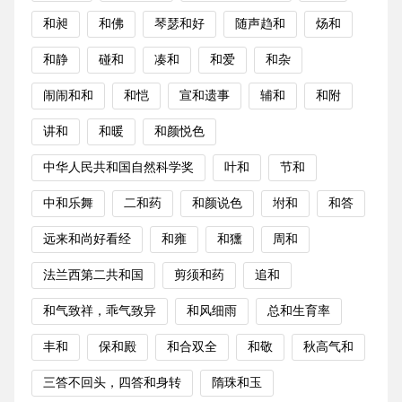
和昶
和佛
琴瑟和好
随声趋和
炀和
和静
碰和
凑和
和爱
和杂
闹闹和和
和恺
宣和遗事
辅和
和附
讲和
和暖
和颜悦色
中华人民共和国自然科学奖
叶和
节和
中和乐舞
二和药
和颜说色
坿和
和答
远来和尚好看经
和雍
和獯
周和
法兰西第二共和国
剪须和药
追和
和气致祥，乖气致异
和风细雨
总和生育率
丰和
保和殿
和合双全
和敬
秋高气和
三答不回头，四答和身转
隋珠和玉