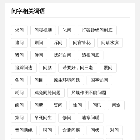
问字相关词语
求问
问寝视膳
叱问
打破砂锅问到底
逮问
刷问
斥问
问官答花
问诸水滨
诸问
侍问
抚躬自问
追根问底
追踪问迹
问膳
若要好，问三老
覆问
备问
问目
原生环境问题
国事访问
耗问
鸡兔同笼问题
尺规作图不能问题
函问
问劳
资问
恤问
问讯
问途
策问
吊死问生
修问
嘘寒问暖
音问两绝
呵问
含蓼问疾
问状
对问