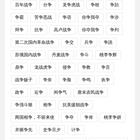
百年战争
分争
龙争虎战
争校
争勍
争霸
苦争恶战
争语
你争我夺
争涉
辩争
抗争
高卢战争
你夺我争
争列
第二次国内革命战争
争交
兵争
争譊
苏俄国内战争
丹麦战争
争斗
桃李争辉
鼎争
龙战虎争
侵争
争教
争言
战争贩子
争奈
争脸
争鸣
执争
政争
讼争
闲争气
唐末农民战争
争强斗狠
相争
抗美援朝战争
两国相争，不斩来使
争夺
争肯
桃李争妍
并驱争先
史争旦夕
计争