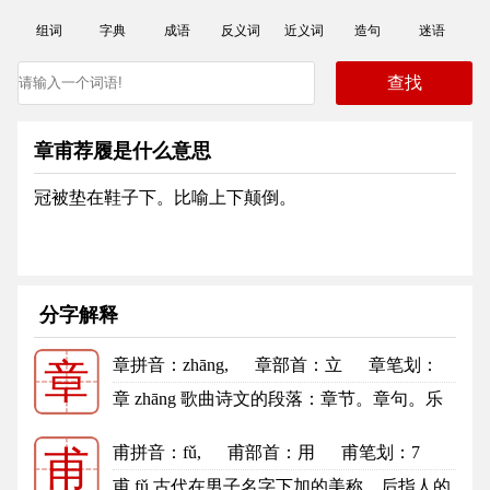
组词
字典
成语
反义词
近义词
造句
迷语
章甫荐履是什么意思
冠被垫在鞋子下。比喻上下颠倒。
分字解释
章拼音
：zhāng,
章部首
：立
章笔划：
章
11
章的笔顺
章 zhāng 歌曲诗文的段落：章节。章句。乐
章。章回体。顺理成章。断章取...
更多
甫拼音
：fǔ,
甫部首
：用
甫笔划：7
甫
甫的笔顺
甫 fǔ 古代在男子名字下加的美称，后指人的