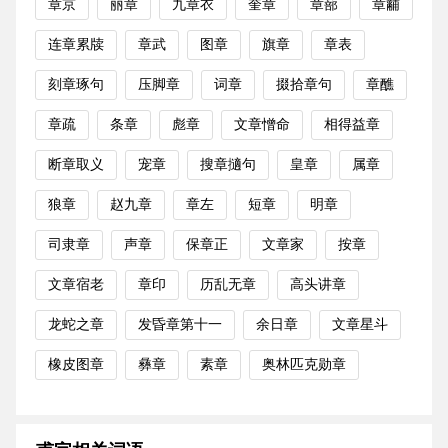
章京
丽章
九章衣
奎章
章蔀
章黼
连章累牍
章武
图章
旗章
章表
刻章琢句
压脚章
词章
掇拾章句
章醮
章疏
条章
彪章
文章憎命
相得益章
断章取义
宠章
搜章擿句
皇章
属章
狼章
赵九章
章左
短章
明章
司隶章
声章
保章正
文章家
按章
文章宿老
章印
历乱无章
高头讲章
龙蛇之章
发昏章第十一
余日章
文章星斗
橡皮图章
彝章
素章
奥林匹克勋章