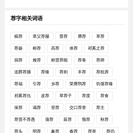
荐字相关词语
槁荐
章父荐屦
普荐
膺荐
草荐
荐扬
称荐
高荐
体荐
祁奚之荐
捐荐
飨荐
称贤荐能
荐卷
荐师
送爵荐脯
荐臻
荐剡
丰荐
荐枕席
荐福
引荐
乡荐
荣膺鹗荐
饥馑荐臻
祁奚荐仇
皮荐
草荐子
荐度
荐食
保荐
谒荐
登荐
交口荐誉
荐主
荐贤不荐愚
蒲荐
延荐
预荐
秋荐
荐头
明荐
象荐
春荐
荐举
荐仍