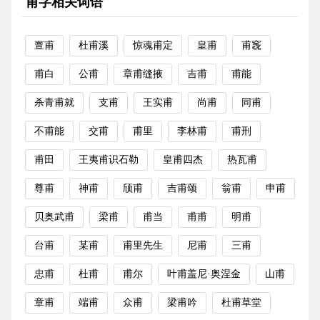
甫字相关词语
亶甫
杜甫溪
惊魂甫定
皇甫
甫竁
甫白
公甫
章甫缝掖
吉甫
甫能
杀青甫就
支甫
王实甫
尚甫
同甫
不甫能
交甫
甫里
李林甫
甫刑
甫田
王夷甫识石勒
皇甫四杰
热瓦甫
尊甫
神甫
颀甫
吉甫颂
翁甫
申甫
贝奥武甫
梁甫
甫当
甫甫
明甫
台甫
某甫
甫里先生
尼甫
三甫
忠甫
杜甫
甫尔
叶甫盖尼·奥涅金
山甫
章甫
端甫
众甫
梁甫吟
杜甫草堂