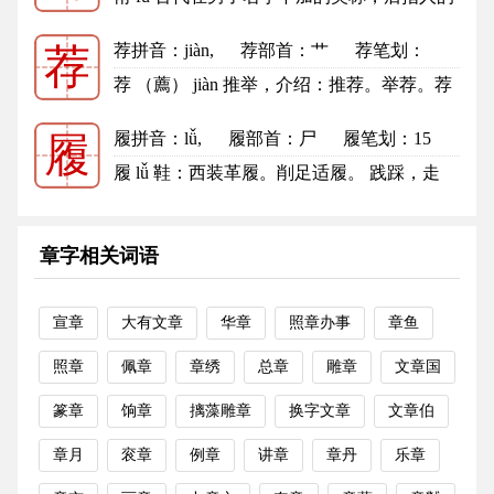
表字（亦作“父”）：台甫（询...
更多
荐拼音
：jiàn,
荐部首
：艹
荐笔划：
荐
9
荐的笔顺
荐 （薦） jiàn 推举，介绍：推荐。举荐。荐
擢。 频仍，屡次：荐仍（一...
更多
履拼音
：lǚ,
履部首
：尸
履笔划：15
履
履的笔顺
履 lǚ 鞋：西装革履。削足适履。 践踩，走
过：履历（a.个人的经历；b.记...
更多
章字相关词语
宣章
大有文章
华章
照章办事
章鱼
照章
佩章
章绣
总章
雕章
文章国
篆章
饷章
摛藻雕章
换字文章
文章伯
章月
衮章
例章
讲章
章丹
乐章