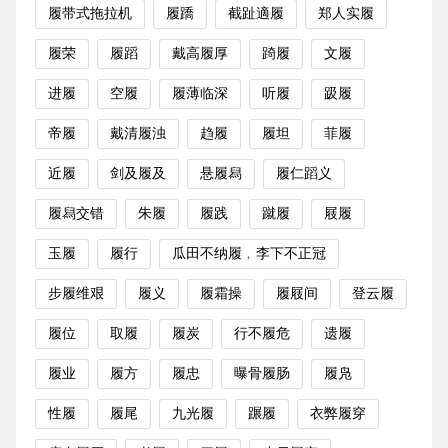
履带式拖拉机
履蹻
截趾適履
郑人实履
履荣
履蹈
戴高履厚
踦履
文履
进履
空履
履薄临深
听履
趿履
帝履
戴清履浊
趋履
履坦
菲履
近履
剑及履及
悬履舄
履仁蹈义
履舄交错
朱履
履践
蹴履
屐履
玉履
履行
瓜田不纳履﹐李下不正冠
步履维艰
履义
履霜操
履屐间
登云履
履位
取履
履炭
行不履危
遗履
履业
履方
履忠
曝骨履肠
履凫
性履
履尾
九光履
蹍履
衣弊履穿