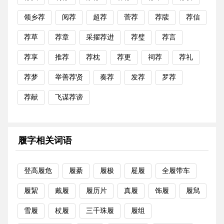
领乡荐
阅荐
超荐
菅荐
荐牍
荐信
荐草
荐章
采擢荐进
荐璧
荐言
荐享
推荐
荐枕
荐更
祠荐
荐礼
荐梦
举善荐贤
奏荐
发荐
罗荐
荐献
飞谋荐谤
履字相关词语
登高履危
履綦
履极
屣履
全履带车
履絜
戴履
履历片
真履
饰履
履舃
雪履
杖履
三千珠履
履组