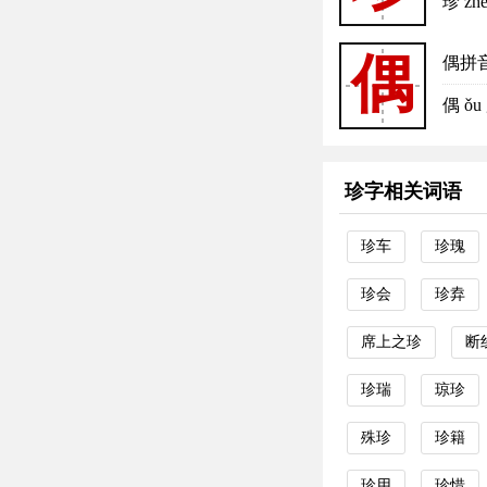
珍 z
偶
偶拼
偶 
珍字相关词语
珍车
珍瑰
珍会
珍弆
席上之珍
断
珍瑞
琼珍
殊珍
珍籍
珍用
珍惜