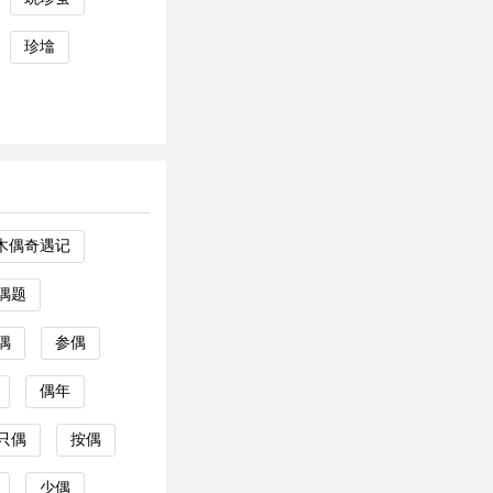
珍墖
木偶奇遇记
偶题
偶
参偶
偶年
只偶
按偶
少偶