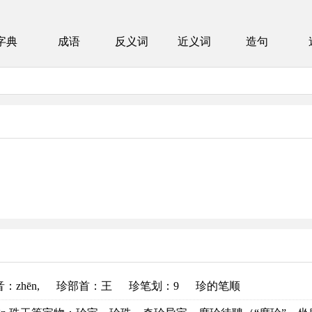
字典
成语
反义词
近义词
造句
音
：zhēn,
珍部首
：王
珍笔划：9
珍的笔顺