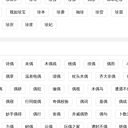
视如珍宝
珍本
珍袭
袖珍
珍赀
珍眉
珍庆
珍庋
珍妃
诗偶
未偶
木偶戏
桃偶
排偶
偶而
偶章
温差电偶
谐偶
杖头木偶
齐大非偶
偶
偶耕
偶犯
俪偶
偶视
木偶马
遭遇不
偶寝
行同能偶
奇偶校验
偶词
嘉偶
偶或
妙手偶得
偶行
丧偶
并威偶势
偶句
卜数
力偶
觭偶
运偶
玩偶之家
遭时不偶
骈偶