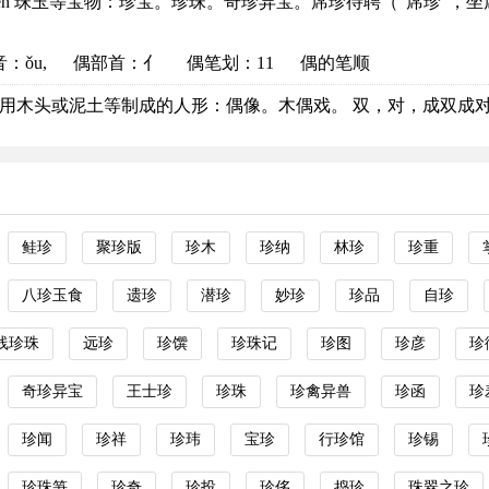
hēn 珠玉等宝物：珍宝。珍珠。奇珍异宝。席珍待聘（“席珍”，坐席上
音
：ǒu,
偶部首
：亻
偶笔划：11
偶的笔顺
ǒu 用木头或泥土等制成的人形：偶像。木偶戏。 双，对，成双成对，
鲑珍
聚珍版
珍木
珍纳
林珍
珍重
八珍玉食
遗珍
潜珍
妙珍
珍品
自珍
线珍珠
远珍
珍馔
珍珠记
珍图
珍彦
珍
奇珍异宝
王士珍
珍珠
珍禽异兽
珍函
珍
珍闻
珍祥
珍玮
宝珍
行珍馆
珍锡
珍珠笋
珍奇
珍投
珍侈
捣珍
珠翠之珍