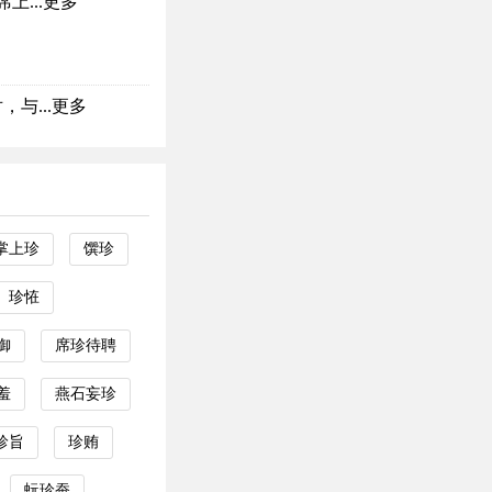
...
更多
与...
更多
掌上珍
馔珍
珍恠
御
席珍待聘
羞
燕石妄珍
珍旨
珍贿
蚖珍蚕