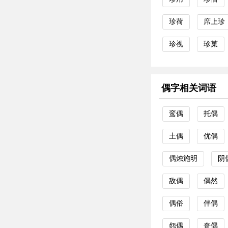
珍荷
席上珍
珍视
珍菓
偶字相关词语
鸾偶
托偶
土偶
优偶
偶烛施明
阴
敌偶
偶然
偶俗
伴偶
怨偶
奇偶