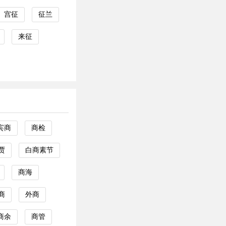
宫征
征兰
来征
宾商
商检
贾
白商素节
商海
商
外商
商余
商管