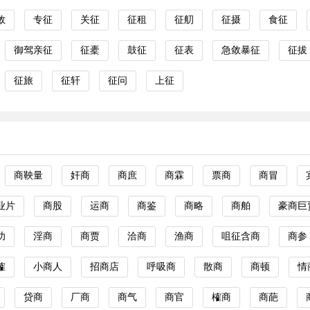
敛
专征
关征
征租
征舠
征摄
食征
御驾亲征
征橐
鼓征
征表
急敛暴征
征拔
征旅
征轩
征问
上征
商鞅量
奸商
商庶
商霖
票商
商冒
业片
商股
运商
商鉴
商略
商舶
豪商巨
功
淫商
商贾
洽商
渔商
咀征含商
商参
榷
小商人
招商店
呼吸商
散商
商顿
情
贷商
厂商
商气
商官
榷商
商葩