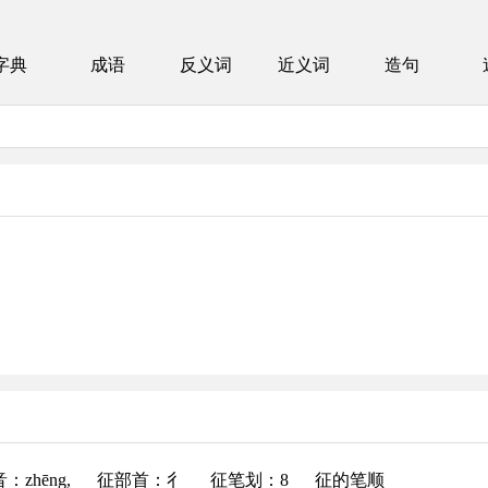
字典
成语
反义词
近义词
造句
音
：zhēng,
征部首
：彳
征笔划：8
征的笔顺