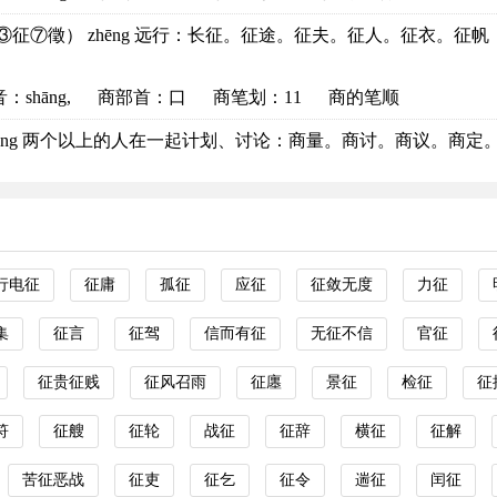
③征⑦徵） zhēng 远行：长征。征途。征夫。征人。征衣。征帆（远
音
：shāng,
商部首
：口
商笔划：11
商的笔顺
hāng 两个以上的人在一起计划、讨论：商量。商讨。商议。商定。商
行电征
征庸
孤征
应征
征敛无度
力征
集
征言
征驾
信而有征
无征不信
官征
征贵征贱
征风召雨
征廛
景征
检征
征
符
征艘
征轮
战征
征辞
横征
征解
苦征恶战
征吏
征乞
征令
遄征
闰征