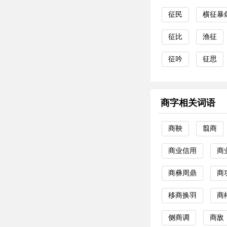
征民
横征暴
征比
渔征
征吟
征思
商字相关词语
商鞅
翦商
商业信用
商
商彝周鼎
商
移商换羽
商
侧商调
商敌