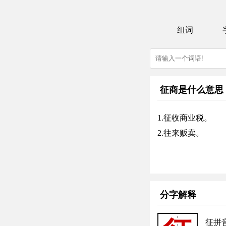
组词
征商是什么意思
1.征收商业税。
2.往来贩卖。
分字解释
征拼