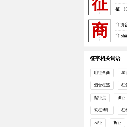
征
征 （
商
商拼
商 s
征字相关词语
咀征含商
星
酒食征逐
征
起征点
徂征
繁征博引
征
秋征
折征