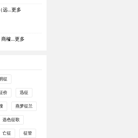
...
更多
榷...
更多
明征
征价
迅征
搜
燕梦征兰
选色征歌
亡征
征管