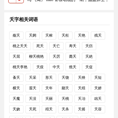
全身有羽毛，后肢能行走，前...
更多
夭字相关词语
殇夭
夭阏
夭秾
夭枉
夭艳
残夭
桃之夭夭
死夭
夭亡
寿夭
夭疠
夭屈
柳夭桃艳
夭厉
薨夭
夭絶
桃夭李艳
夭疫
中夭
燋夭
夭促
蚤夭
夭采
形夭
夭饶
夭殃
夭短
横夭
遐夭
夭年
鄙夭
夭殂
夭娇
夭魔
夭没
夭丽
夭桃
夭冶
凶夭
夭娆
夭死
殂夭
夭杀
夭摇
夭容