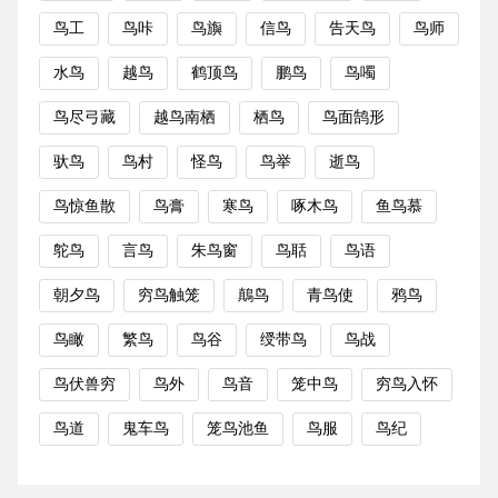
鸟工
鸟咔
鸟旟
信鸟
告天鸟
鸟师
水鸟
越鸟
鹤顶鸟
鹏鸟
鸟噣
鸟尽弓藏
越鸟南栖
栖鸟
鸟面鹄形
驮鸟
鸟村
怪鸟
鸟举
逝鸟
鸟惊鱼散
鸟膏
寒鸟
啄木鸟
鱼鸟慕
鸵鸟
言鸟
朱鸟窗
鸟聒
鸟语
朝夕鸟
穷鸟触笼
鷏鸟
青鸟使
鸦鸟
鸟瞰
繁鸟
鸟谷
绶带鸟
鸟战
鸟伏兽穷
鸟外
鸟音
笼中鸟
穷鸟入怀
鸟道
鬼车鸟
笼鸟池鱼
鸟服
鸟纪