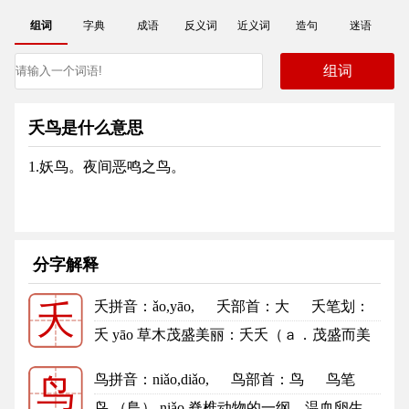
组词
字典
成语
反义词
近义词
造句
迷语
夭鸟是什么意思
1.妖鸟。夜间恶鸣之鸟。
分字解释
夭拼音
：ǎo,yāo,
夭部首
：大
夭笔划：
夭
4
夭的笔顺
夭 yāo 草木茂盛美丽：夭夭（ａ．茂盛而美
丽，如“桃之夭夭”；ｂ．颜色...
更多
鸟拼音
：niǎo,diǎo,
鸟部首
：鸟
鸟笔
鸟
划：5
鸟的笔顺
鸟 （鳥） niǎo 脊椎动物的一纲，温血卵生，