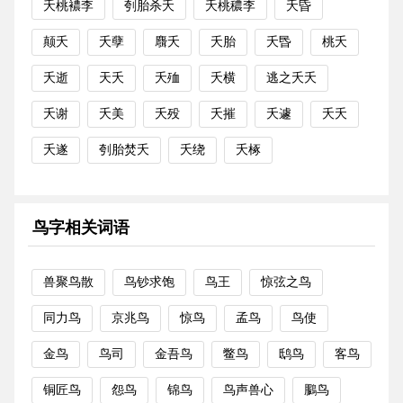
夭桃襛李
刳胎杀夭
夭桃穠李
夭昏
颠夭
夭孽
麛夭
夭胎
夭昬
桃夭
夭逝
天夭
夭殈
夭横
逃之夭夭
夭谢
夭美
夭殁
夭摧
夭遽
夭夭
夭遂
刳胎焚夭
夭绕
夭椓
鸟字相关词语
兽聚鸟散
鸟钞求饱
鸟王
惊弦之鸟
同力鸟
京兆鸟
惊鸟
孟鸟
鸟使
金鸟
鸟司
金吾鸟
鳖鸟
鸱鸟
客鸟
铜匠鸟
怨鸟
锦鸟
鸟声兽心
鵩鸟