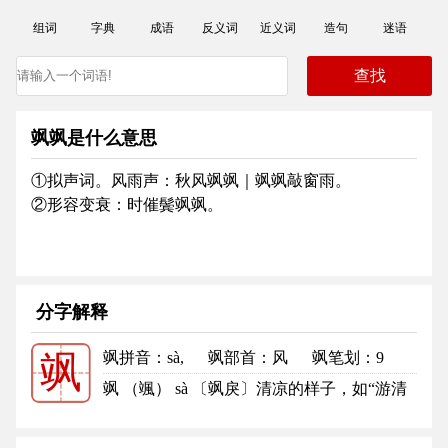
组词
字典
成语
反义词
近义词
造句
迷语
飒飒是什么意思
①拟声词。风雨声：秋风飒飒｜飒飒敲窗雨。
②形容变衰：时催鬓飒飒。
分字解释
飒拼音
：sà,
飒部首
：风
飒笔划：9
飒
飒的笔顺
飒 （颯） sà 〔飒戾〕清凉的样子，如“游清
灵之飒飒兮，服云衣之披披”...
更多