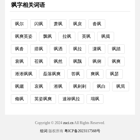
飒字相关词语
飒尔
闪飒
萧飒
飒戾
沓飒
飒爽英姿
飘飒
拉飒
英飒
飒擖
飒沓
搭飒
飒洒
飒拉
潇飒
飒踏
衰飒
莅飒
飒然
飒飁
飒俐
飒爽
淅淅飒飒
磊落飒爽
答飒
爽飒
飒瑟
飒纚
哀飒
淅飒
飒剌剌
飒白
飒焉
翛飒
英姿飒爽
速禄飒拉
塌飒
Copyright © 2024
zuci.cn
All Rights Reserved.
组词
版权所有
粤ICP备2023117568号