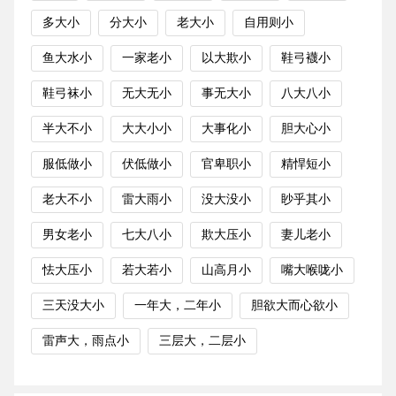
多大小
分大小
老大小
自用则小
鱼大水小
一家老小
以大欺小
鞋弓襪小
鞋弓袜小
无大无小
事无大小
八大八小
半大不小
大大小小
大事化小
胆大心小
服低做小
伏低做小
官卑职小
精悍短小
老大不小
雷大雨小
没大没小
眇乎其小
男女老小
七大八小
欺大压小
妻儿老小
怯大压小
若大若小
山高月小
嘴大喉咙小
三天没大小
一年大，二年小
胆欲大而心欲小
雷声大，雨点小
三层大，二层小