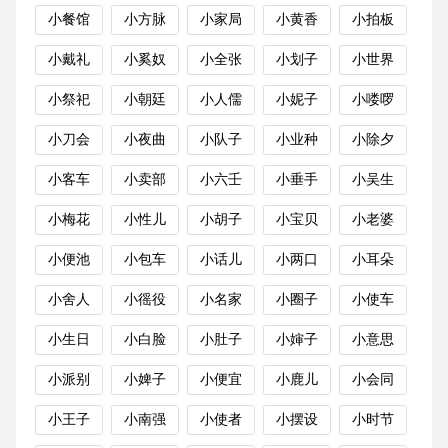
小餐馆
小方脉
小家局
小黄香
小拍板
小戴礼
小奚奴
小全张
小划子
小世界
小祭祀
小朝廷
小人儒
小妮子
小喽啰
小刀会
小夜曲
小队子
小业种
小除夕
小客车
小卖部
小六壬
小垂手
小吴生
小梅花
小性儿
小胡子
小宝贝
小老婆
小便池
小包车
小话儿
小两口
小耳朵
小舍人
小徭役
小名家
小圈子
小使车
小生日
小白脸
小肚子
小婶子
小意思
小派别
小婢子
小便宜
小鹿儿
小会同
小王子
小南强
小使者
小摆设
小时节