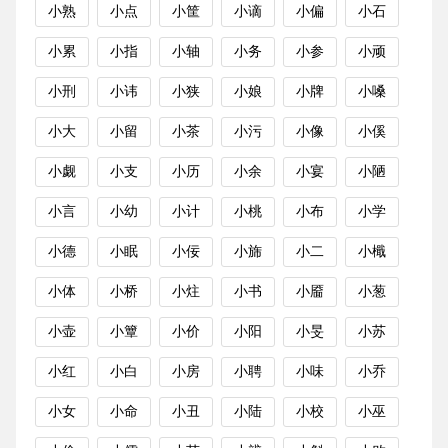
小熟
小点
小筐
小谪
小偏
小石
小累
小指
小轴
小务
小参
小顽
小刑
小讳
小狭
小娘
小牌
小嗓
小大
小留
小茶
小污
小像
小傒
小觑
小支
小历
小余
小宴
小陋
小言
小幼
小计
小桃
小布
小学
小德
小眠
小佞
小旆
小二
小檝
小体
小桥
小炷
小书
小靥
小葱
小壶
小簟
小价
小阳
小旻
小苏
小红
小白
小房
小聘
小味
小乔
小女
小命
小丑
小陆
小校
小巫