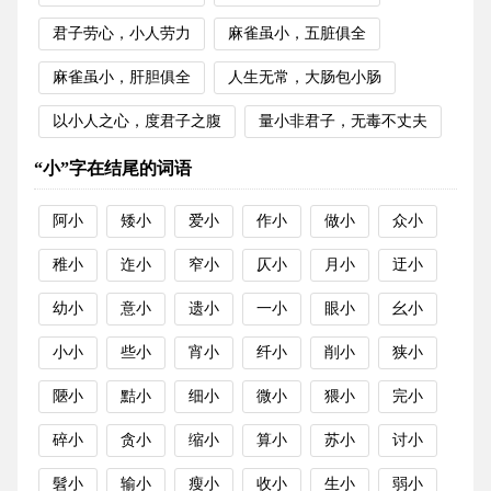
君子劳心，小人劳力
麻雀虽小，五脏俱全
麻雀虽小，肝胆俱全
人生无常，大肠包小肠
以小人之心，度君子之腹
量小非君子，无毒不丈夫
“小”字在结尾的词语
阿小
矮小
爱小
作小
做小
众小
稚小
迮小
窄小
仄小
月小
迂小
幼小
意小
遗小
一小
眼小
幺小
小小
些小
宵小
纤小
削小
狭小
陿小
黠小
细小
微小
猥小
完小
碎小
贪小
缩小
算小
苏小
讨小
髫小
输小
瘦小
收小
生小
弱小