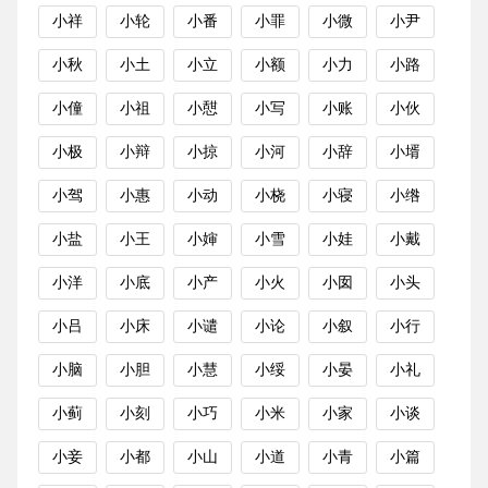
小祥
小轮
小番
小罪
小微
小尹
小秋
小土
小立
小额
小力
小路
小僮
小祖
小憇
小写
小账
小伙
小极
小辩
小掠
小河
小辞
小壻
小驾
小惠
小动
小桡
小寝
小绺
小盐
小王
小婶
小雪
小娃
小戴
小洋
小底
小产
小火
小囡
小头
小吕
小床
小谴
小论
小叙
小行
小脑
小胆
小慧
小绥
小晏
小礼
小蓟
小刻
小巧
小米
小家
小谈
小妾
小都
小山
小道
小青
小篇