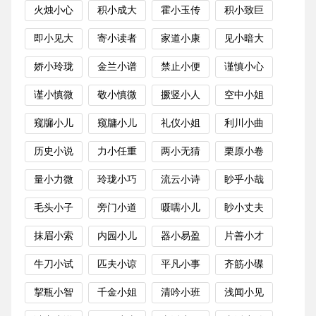
火烛小心
积小成大
霍小玉传
积小致巨
即小见大
寄小读者
家道小康
见小暗大
娇小玲珑
金兰小谱
禁止小便
谨慎小心
谨小慎微
敬小慎微
撅竖小人
空中小姐
窥牖小儿
窥牗小儿
礼仪小姐
利川小曲
历史小说
力小任重
两小无猜
栗原小卷
量小力微
玲珑小巧
流云小诗
眇乎小哉
毛头小子
旁门小道
嗫嚅小儿
眇小丈夫
抹眉小索
内园小儿
器小易盈
片善小才
牛刀小试
匹夫小谅
平凡小事
齐筋小碟
挈瓶小智
千金小姐
清吟小班
浅闻小见