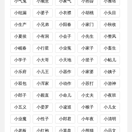
小气鬼
小顽意
小家气
小热昏
小雁塔
小纰漏
小婆子
小衣襟
小胡桃
小头目
小生产
小兄弟
小阳春
小家门
小秋收
小夏侯
小有洞
小会子
小先生
小整风
小岘春
小行星
小业寃
小家子
小畜生
小学子
小大哥
小天地
小竖子
小帖儿
小乐府
小儿王
小器作
小家婆
小姨子
小双包
小浑家
小动作
小苏打
小游神
小郎子
小殿直
小命儿
小丈夫
小夜班
小五义
小娄罗
小逡巡
小猴子
小儿女
小业魔
小性子
小郎君
小年夜
小清明
小老板
小红袍
小算盘
小熊猫
小品文