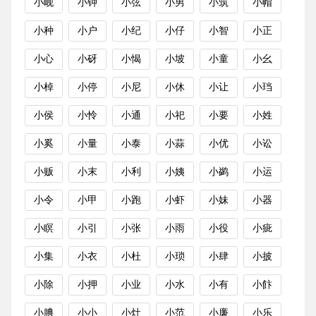
小岘
小钟
小弦
小男
小筑
小帽
小种
小户
小纪
小仔
小智
小正
小心
小砑
小愒
小坡
小童
小幺
小棹
小停
小尼
小休
小让
小珰
小侯
小怜
小通
小祀
小要
小姓
小奚
小量
小泰
小蒜
小优
小讼
小贩
小末
小利
小姨
小鹢
小运
小令
小甲
小跑
小虾
小妹
小器
小瞑
小引
小张
小雨
小役
小疵
小集
小衣
小杜
小琐
小肆
小披
小除
小押
小业
小水
小有
小飰
小腆
小小
小灶
小范
小廉
小乐