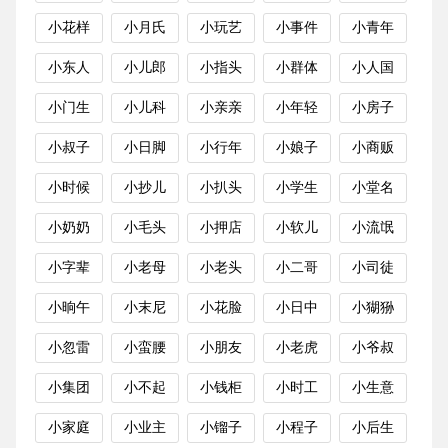
小花样
小月氏
小玩艺
小事件
小青年
小东人
小儿郎
小指头
小群体
小人国
小门生
小儿科
小亲亲
小年轻
小房子
小叔子
小日脚
小行年
小娘子
小商贩
小时候
小抄儿
小扒头
小学生
小堂名
小奶奶
小毛头
小押店
小软儿
小流氓
小字辈
小老母
小老头
小二哥
小司徒
小晌午
小末尼
小花脸
小日中
小猢狲
小忽雷
小蛮腰
小朋友
小老虎
小爷叔
小集团
小不起
小钱柜
小时工
小生意
小家庭
小业主
小镏子
小程子
小后生