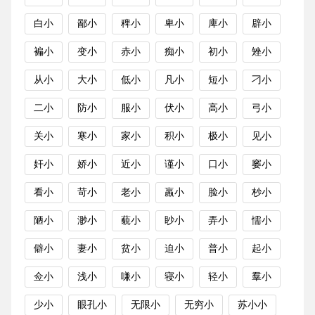
白小
鄙小
稗小
卑小
庳小
辟小
褊小
变小
赤小
痴小
初小
矬小
从小
大小
低小
凡小
短小
刁小
二小
防小
服小
伏小
高小
弓小
关小
寒小
家小
积小
极小
见小
奸小
娇小
近小
谨小
口小
窭小
看小
苛小
老小
羸小
脸小
杪小
陋小
渺小
藐小
眇小
弄小
懦小
僻小
妻小
贫小
迫小
普小
起小
佥小
浅小
嗛小
寝小
轻小
羣小
少小
眼孔小
无限小
无穷小
苏小小