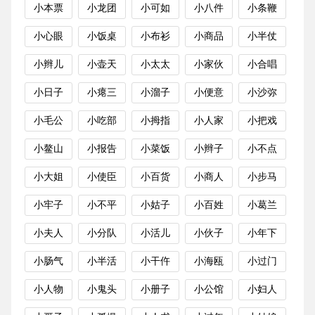
小本票
小龙团
小可如
小八件
小条鞭
小心眼
小饭桌
小布衫
小商品
小半仗
小辫儿
小壶天
小太太
小家伙
小合唱
小日子
小瘪三
小溜子
小便意
小沙弥
小毛公
小吃部
小拇指
小人家
小把戏
小鳌山
小报告
小菜饭
小辫子
小不点
小大姐
小使臣
小百货
小商人
小步马
小牢子
小不平
小姑子
小百姓
小葛兰
小夫人
小分队
小活儿
小伙子
小年下
小肠气
小半活
小干仵
小海瓯
小过门
小人物
小鬼头
小册子
小公馆
小妇人