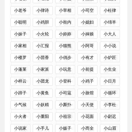
小老爷
小律诗
小宰相
小司空
小杜律
小聪明
小鸡胆
小衙内
小媳妇
小绵羊
小妹子
小火轮
小妳妳
小婶娘
小大人
小家相
小汇报
小猫熊
小阿哥
小小说
小楼罗
小茴香
小俏步
小有才
小炉匠
小蓬莱
小家派
小玩意
小前提
小生业
小样云
小团龙
小登科
小鸡子
小日月
小蹄子
小黄鱼
小司寇
小旅馆
小循环
小气候
小妖精
小厮扑
小天使
小李杜
小火者
小重阳
小祖宗
小花面
小尉迟
小说家
小手儿
小贩子
小而全
小山眉