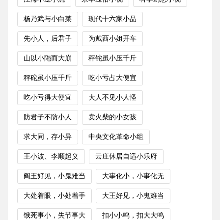
杨乃武与小白菜
现代十六家小品
先小人，后君子
为戴西小姐开车
山以小陁而大崩
秤铊虽小压千斤
秤砣虽小压千斤
吃小亏占大便宜
吃小亏得大便宜
大人不见小人怪
防君子不防小人
卖火柴的小女孩
求大同，存小异
中央文化革命小组
王小波、李顺起义
云庄休居自适小乐府
阎王好见，小鬼难当
大事化小，小事化无
大处着眼，小处着手
大王好见，小鬼难当
饿死事小，失节事大
扣小小鸣，扣大大鸣