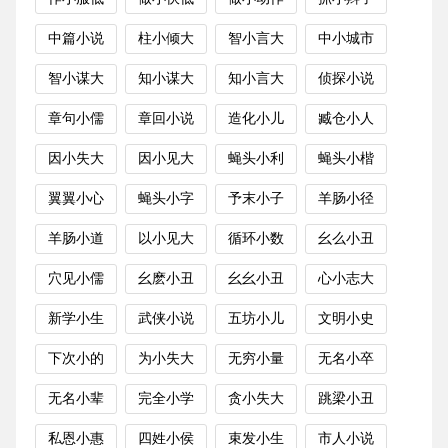
中篇小说
柱小倾大
智小言大
中小城市
智小谋大
知小谋大
知小言大
侦探小说
章句小儒
章回小说
造化小儿
臧仓小人
因小失大
因小见大
蝇头小利
蝇头小楷
翼翼小心
蝇头小字
予末小子
羊肠小径
羊肠小道
以小见大
循环小数
幺么小丑
穴见小儒
幺麽小丑
幺幺小丑
心小志大
新学小生
武侠小说
五坊小儿
文明小史
下次小的
为小失大
无穷小量
无名小卒
无名小辈
完全小学
贪小失大
跳梁小丑
私恩小惠
四姓小侯
束发小生
市人小说