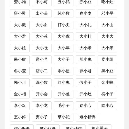
变小雅
不小可
丑小鸭
赤小豆
吃小灶
穿小鞋
出小恭
纯小数
春小麦
邓小平
大小戴
大小谢
打小尖
大小礼
大小山
大小君
大小苏
大小虎
大小杜
大小大
大小姐
大小阮
大小年
大小米
大小宋
呆小症
蹲小号
大小子
胆小鬼
党小组
冬小麦
店小二
乖小使
寡小君
黑小豆
郭小川
混小数
红小鬼
假小子
金小蜂
金小相
开小会
开小差
开小灶
楞小子
李小双
李小龙
毛小子
赔小心
陪小心
烹小鲜
穷小子
羣小祀
矮小精悍
作小服低
做小伏低
做小动作
抓小辫子