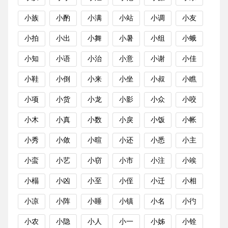
小族
小酌
小满
小站
小调
小友
小拍
小出
小舞
小暑
小组
小蛾
小知
小语
小治
小意
小谢
小佳
小鞋
小倒
小来
小坐
小叔
小瞧
小项
小货
小龙
小影
小众
小咬
小木
小真
小数
小戾
小饭
小帐
小秀
小敛
小暄
小还
小悉
小主
小蛮
小艺
小窃
小市
小注
小竢
小榻
小凶
小至
小侄
小迁
小相
小凉
小阵
小睡
小镇
小名
小彴
小农
小隐
小人
小一
小姊
小铨