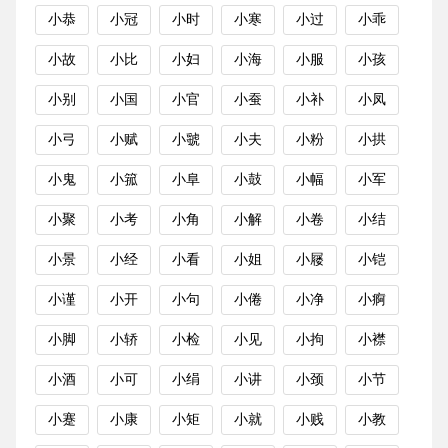
小恭
小冠
小时
小寒
小过
小乖
小故
小比
小妇
小海
小服
小孩
小别
小国
小官
小蚕
小补
小凤
小弓
小赋
小虢
小夫
小粉
小拱
小鬼
小箛
小阜
小鼓
小幅
小军
小聚
小考
小角
小解
小卷
小结
小景
小经
小看
小姐
小屦
小铠
小谨
小开
小句
小倦
小净
小痾
小脚
小轿
小检
小见
小拘
小襟
小酒
小可
小绢
小讲
小颈
小节
小蹇
小康
小矩
小就
小贱
小教