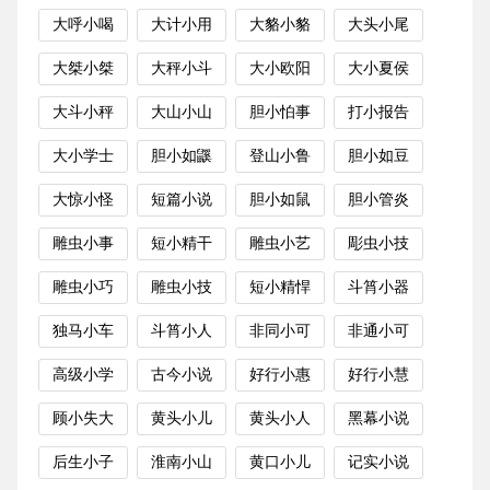
大呼小喝
大计小用
大貉小貉
大头小尾
大桀小桀
大秤小斗
大小欧阳
大小夏侯
大斗小秤
大山小山
胆小怕事
打小报告
大小学士
胆小如鼷
登山小鲁
胆小如豆
大惊小怪
短篇小说
胆小如鼠
胆小管炎
雕虫小事
短小精干
雕虫小艺
彫虫小技
雕虫小巧
雕虫小技
短小精悍
斗筲小器
独马小车
斗筲小人
非同小可
非通小可
高级小学
古今小说
好行小惠
好行小慧
顾小失大
黄头小儿
黄头小人
黑幕小说
后生小子
淮南小山
黄口小儿
记实小说