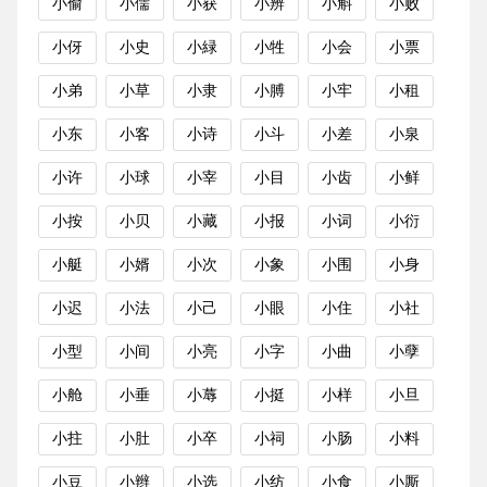
小偷
小儒
小获
小辨
小斛
小败
小伢
小史
小緑
小牲
小会
小票
小弟
小草
小隶
小膊
小牢
小租
小东
小客
小诗
小斗
小差
小泉
小许
小球
小宰
小目
小齿
小鲜
小按
小贝
小藏
小报
小词
小衍
小艇
小婿
小次
小象
小围
小身
小迟
小法
小己
小眼
小住
小社
小型
小间
小亮
小字
小曲
小孽
小舱
小垂
小蓐
小挺
小样
小旦
小拄
小肚
小卒
小祠
小肠
小料
小豆
小辫
小选
小纺
小食
小厮