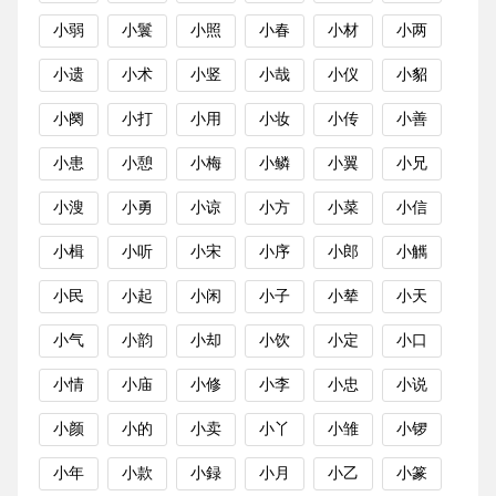
小弱
小鬟
小照
小春
小材
小两
小遗
小术
小竖
小哉
小仪
小貂
小阕
小打
小用
小妆
小传
小善
小患
小憩
小梅
小鳞
小翼
小兄
小溲
小勇
小谅
小方
小菜
小信
小楫
小听
小宋
小序
小郎
小觽
小民
小起
小闲
小子
小辇
小天
小气
小韵
小却
小饮
小定
小口
小情
小庙
小修
小李
小忠
小说
小颜
小的
小卖
小丫
小雏
小锣
小年
小款
小録
小月
小乙
小篆