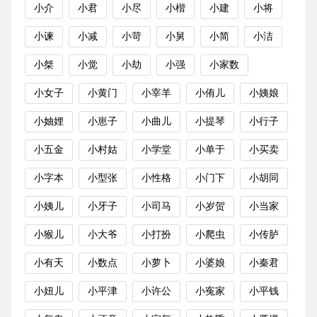
小介
小君
小尽
小楷
小建
小将
小谏
小减
小苛
小舅
小简
小洁
小桀
小觉
小劫
小强
小家数
小女子
小黄门
小宰羊
小侑儿
小姨娘
小妯娌
小崽子
小曲儿
小提琴
小行子
小五金
小村姑
小学堂
小单于
小买卖
小字本
小型张
小性格
小门下
小胡同
小姨儿
小牙子
小司马
小岁贺
小当家
小猴儿
小大爷
小打扮
小爬虫
小传胪
小有天
小数点
小萝卜
小婆娘
小秦君
小妞儿
小平津
小许公
小寃家
小平钱