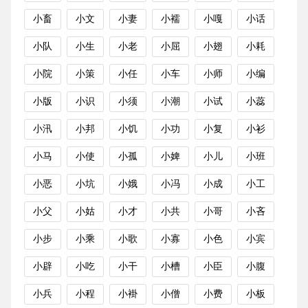
小畜
小文
小妻
小襦
小嘎
小话
小队
小生
小老
小屈
小翅
小耗
小院
小策
小任
小车
小师
小编
小版
小识
小须
小潮
小试
小蕊
小汛
小邦
小饥
小功
小复
小衫
小马
小使
小孤
小婢
小儿
小班
小恶
小坑
小娥
小冯
小成
小工
小父
小姑
小才
小共
小哥
小吝
小步
小乘
小歌
小寡
小色
小宾
小辟
小吃
小干
小槽
小臣
小腹
小兵
小程
小褂
小僧
小费
小板