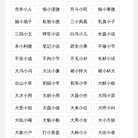
市井小人
慎小谨微
升斗小民
慎小事微
搧小扇子
私智小惠
三小凤凰
乳臭小子
三闾小玉
稗官小说
白马小儿
长篇小说
本小利微
笔记小说
辟支小乘
不修小节
不安小成
不拘小节
不无小补
长材小试
大冯小冯
大法小廉
褚小怀大
褚小杯大
出山小草
初级小学
初等小学
大醇小疵
大才小用
大材小用
大题小作
大同小异
大受小知
大题小做
大来小往
大呼小叫
大吆小喝
大貊小貊
大男小女
大小方脉
大家小户
打小算盘
大称小斗
大街小巷