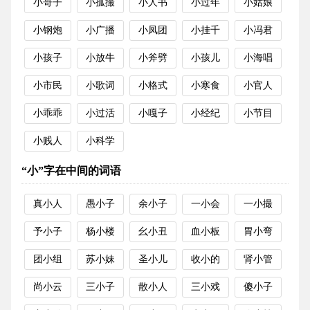
小哥子
小孤撮
小人书
小过年
小姑娘
小钢炮
小广播
小凤团
小挂千
小冯君
小孩子
小放牛
小斧劈
小孩儿
小海唱
小市民
小歌词
小格式
小寒食
小官人
小乖乖
小过活
小嘎子
小经纪
小节目
小贱人
小科学
“小”字在中间的词语
真小人
愚小子
余小子
一小会
一小撮
予小子
杨小楼
幺小丑
血小板
胃小弯
团小组
苏小妹
圣小儿
收小的
肾小管
尚小云
三小子
散小人
三小戏
傻小子