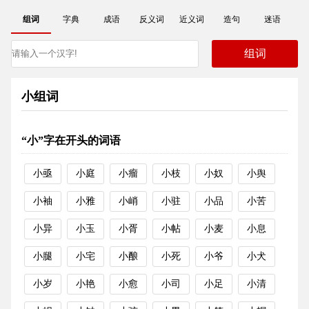
组词
字典
成语
反义词
近义词
造句
迷语
小组词
“小”字在开头的词语
小亟
小庭
小瘤
小枝
小奴
小舆
小袖
小雅
小峭
小驻
小品
小苦
小异
小玉
小胥
小帖
小麦
小息
小腿
小宅
小酿
小死
小爷
小犬
小岁
小艳
小愈
小司
小足
小清