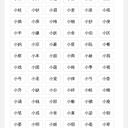
小杖
小钞
小眉
小吏
小派
小徭
小摘
小庾
小飱
小物
小抄
小便
小半
小嫌
小妖
小舍
小伯
小区
小妈
小宗
小豪
小星
小阮
小餐
小察
小本
小损
小商
小赦
小我
小戏
小团
小题
小殓
小季
小视
小号
小圣
小宠
小律
小亏
小眚
小升
小缺
小分
小碎
小畦
小蟾
小诵
小钱
小部
小貉
小驷
小瘦
小笔
小戎
小丧
小巢
小毖
小朝
小婆
小明
小姬
小唱
小毫
小辈