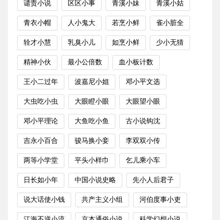
谴责小说
区区小事
青溪小妹
青溪小姑
青衣小帽
人小鬼大
若烹小鲜
雀小脏全
辁才小慧
乳臭小儿
如烹小鲜
少小无猜
精神小伙
最小公倍数
血小板计数
王小二过年
波嘉尼小姐
邓小平文选
大虫吃小虫
大眼瞪小眼
大眼望小眼
邓小平理论
大鱼吃小鱼
古小说钩沈
吉永小百合
骏马换小妾
李双双小传
两等小学堂
平头小样巾
乞儿乘小车
日长如小年
中国小说史略
先小人后君子
说大话使小钱
共产主义小组
河伯度事小吏
江海不逆小流
京本通俗小说
科学幻想小说