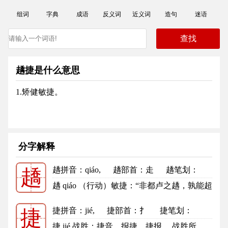
组词
字典
成语
反义词
近义词
造句
迷语
趫捷是什么意思
1.矫健敏捷。
分字解释
趫拼音
：qiáo,
趫部首
：走
趫笔划：
趫
19
趫的笔顺
趫 qiáo （行动）敏捷：“非都卢之趫，孰能超
而究升？” 壮：“袭国邑，...
更多
捷拼音
：jié,
捷部首
：扌
捷笔划：
捷
11
捷的笔顺
捷 jié 战胜：捷音。报捷。捷报。 战胜所