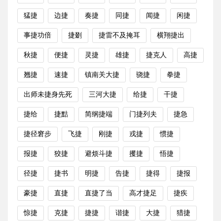
猛捷
边捷
奏捷
同捷
闻捷
闲捷
事捷功倍
捷剟
捷雷不及掩耳
横翔捷出
秋捷
便捷
灵捷
雄捷
捷克人
高捷
翘捷
速捷
镇南关大捷
骁捷
拳捷
出师未捷身先死
三河大捷
给捷
干捷
捷给
捷黠
简纲捷端
门捷列夫
捷急
捷径窘步
飞捷
刚捷
戎捷
惯捷
报捷
狡捷
避烦斗捷
攫捷
悟捷
径捷
捷书
明捷
告捷
捷得
捷报
豪捷
直捷
直捷了当
高才捷足
捷疾
惊捷
克捷
捷捷
谐捷
大捷
猎捷