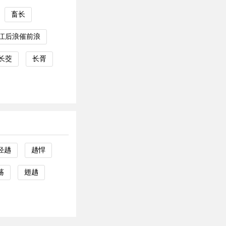
畜长
江后浪催前浪
长茭
长胥
轻趫
趫悍
荡
翅趫