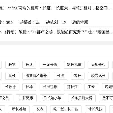
長） cháng 两端的距离：长度。 长度大，与“短”相对，指空间，..
音
：qiáo,
趫部首
：走
趫笔划：19
趫的笔顺
iáo （行动）敏捷：“非都卢之趫，孰能超而究升？” 壮：“袭国邑，.
长宾
长终
一无长物
家长礼短
天地长久
队长
卡斯特桥市长
长撎
客长
较短比长
长歌行
长雄
长街短巷
范长江
工长
说短
平之战
生长激素
日长如小年
长东黄河大桥
敖不可
长
断长补短
长表
吃一堑，长一智
寸长尺技