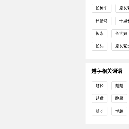
长檐车
度长
长借马
十里
长永
长舌妇
长头
度长絜
趫字相关词语
趫轻
趫趫
趫猛
跳趫
趫才
悍趫