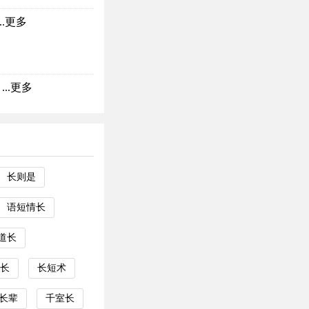
.
更多
..
更多
长则是
语短情长
道长
长
长短术
长辈
千室长