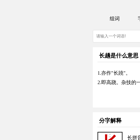
组词
长趫是什么意思
1.亦作"长蹺"。
2.即高跷。杂技
分字解释
长拼