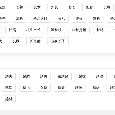
絜短
长善
长术
外长
县长
长君
长班
长亭
深长
长江天险
长活
波长
道长
长
长夷
根生土长
等长杖
非长是短
长牦
大
长厚
长弓射
老身长子
趫夫
趫腾
趫勇
猛趫趫
趫揵
趫健
趫疾
趫迅
女趫
趫捷
趫敏
趫雄
趫
趫材