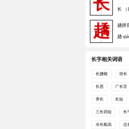
长
长 （
趫
趫拼
趫 q
长字相关词语
长腰槍
崇长
长思
广长舌
养长
长短
三长四短
长
水长船高
总