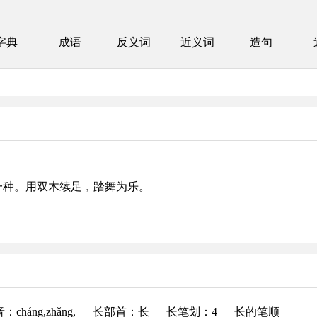
字典
成语
反义词
近义词
造句
的一种。用双木续足﹐踏舞为乐。
音
：cháng,zhǎng,
长部首
：长
长笔划：4
长的笔顺