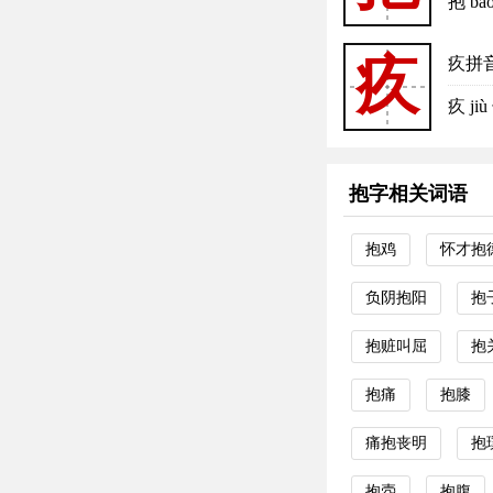
抱 
疚
疚拼
疚 j
抱字相关词语
抱鸡
怀才抱
负阴抱阳
抱
抱赃叫屈
抱
抱痛
抱膝
痛抱丧明
抱
抱悫
抱腹