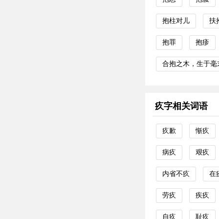
抱柱对儿
扶
抱罪
抱疹
合抱之木，生于毫
疚字相关词语
疚歉
惭疚
病疚
艰疚
内省不疚
在
劳疚
疾疚
自疚
耻疚