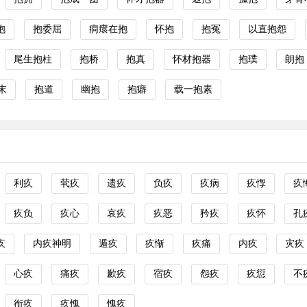
抱
抱委屈
痌癏在抱
怀抱
抱冤
以直抱怨
尾生抱柱
抱桥
抱真
怀材抱器
抱璞
朗抱
末
抱道
幽抱
抱癖
载一抱素
利疚
茕疚
遗疚
负疚
疚病
疚惸
疚
疚负
疚心
哀疚
疚恶
矜疚
疚怀
孔
疚
内疚神明
遁疚
疚惭
疚痛
内疚
灾疚
心疚
痛疚
歉疚
宿疚
怨疚
疚愆
不
衔疚
疚愧
愧疚