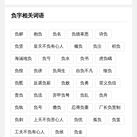
负字相关词语
负秽
抱负
负名
负德辜恩
诗负
负赁
皇天不负有心人
儎负
负注
积负
海涵地负
负亏
负水
负书
虎负嵎
负恨
负谤
负局生
自负不凡
惭负
负慝
反裘负薪
负败
负勇
背义负信
责负
负流
弃甲负弩
负乱
负舟
负埶
负号
儋负
忍辱负重
厂长负责制
负刺
上天不负苦心人
负忧
孤负
负笈
工夫不负有心人
负侯
负金