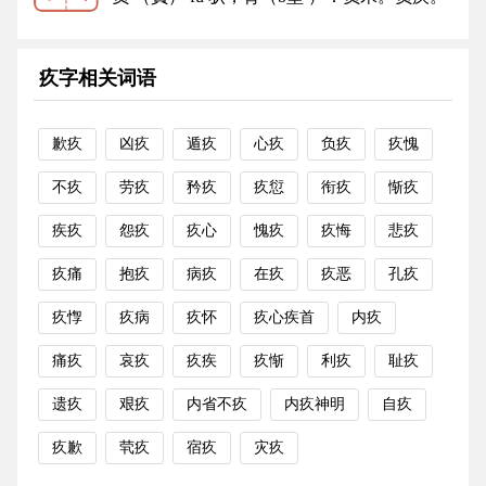
负重。如释重负。负荆请罪...
更多
疚字相关词语
歉疚
凶疚
遁疚
心疚
负疚
疚愧
不疚
劳疚
矜疚
疚愆
衔疚
惭疚
疾疚
怨疚
疚心
愧疚
疚悔
悲疚
疚痛
抱疚
病疚
在疚
疚恶
孔疚
疚惸
疚病
疚怀
疚心疾首
内疚
痛疚
哀疚
疚疾
疚惭
利疚
耻疚
遗疚
艰疚
内省不疚
内疚神明
自疚
疚歉
茕疚
宿疚
灾疚