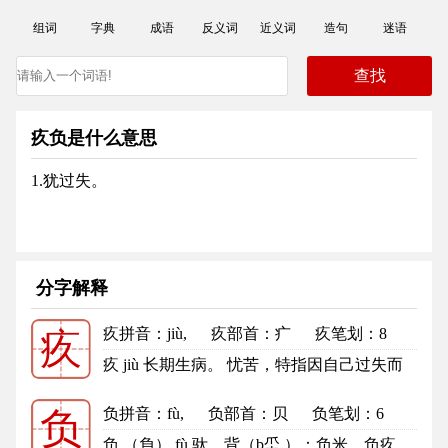
组词
字典
成语
反义词
近义词
造句
迷语
疚负是什么意思
1.犹过失。
分字解释
疚拼音
：jiù,
疚部首
：疒
疚笔划：8
疚
疚的笔顺
疚 jiù 长期生病。 忧苦，特指因自己过失而
造成的心内痛苦：负疚。内疚...
更多
负拼音
：fù,
负部首
：贝
负笔划：6
负
负的笔顺
负 （負） fù 驮，背（b坕 ）：负米。负疚。