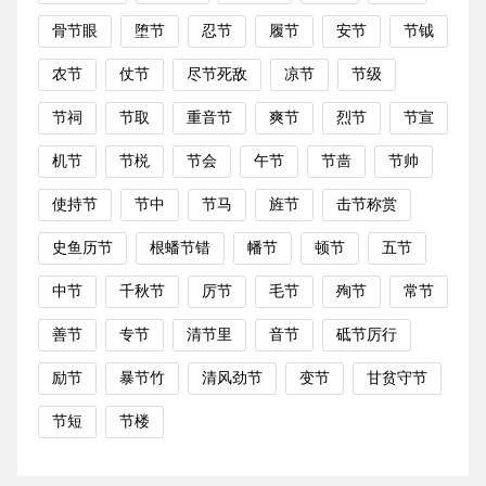
骨节眼
堕节
忍节
履节
安节
节钺
农节
仗节
尽节死敌
凉节
节级
节祠
节取
重音节
爽节
烈节
节宣
机节
节棁
节会
午节
节啬
节帅
使持节
节中
节马
旌节
击节称赏
史鱼历节
根蟠节错
幡节
顿节
五节
中节
千秋节
厉节
毛节
殉节
常节
善节
专节
清节里
音节
砥节厉行
励节
暴节竹
清风劲节
变节
甘贫守节
节短
节楼