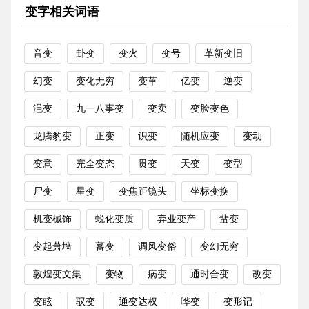
变字相关词语
音变
卦变
变火
变号
革新变旧
幻变
变化无穷
变革
亿变
逆变
浥变
九一八事变
变卖
变脸变色
龙腾豹变
正变
识变
随机应变
变动
变意
完全变态
贯变
天变
变型
尸变
星变
变焦距镜头
坐标变换
机变械饰
蜕化变质
弃业变产
蜚变
变起萧墙
蕃变
调风变俗
变幻无穷
敦煌变文集
变物
病变
通时合变
改变
变眩
驭变
通变达权
哗变
变形记