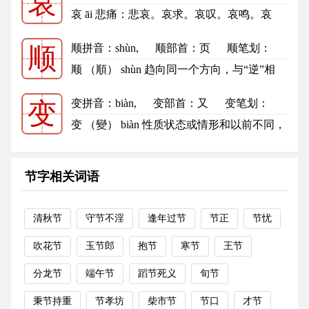
哀
哀的笔顺
哀 āi 悲痛：悲哀。哀求。哀叹。哀鸣。哀
思。哀鸿遍野（“哀鸿”，哀鸣的...
更多
顺拼音
：shùn,
顺部首
：页
顺笔划：
顺
9
顺的笔顺
顺 （順） shùn 趋向同一个方向，与“逆”相
对：顺风。顺水。顺境。顺水...
更多
变拼音
：biàn,
变部首
：又
变笔划：
变
8
变的笔顺
变 （變） biàn 性质状态或情形和以前不同，
更改：变调。变动。变法。变...
更多
节字相关词语
清秋节
守节不淫
逢年过节
节正
节忧
吹花节
玉节郎
抱节
寒节
王节
分龙节
端午节
蹈节死义
旬节
秉节持重
节孝坊
柴市节
节口
才节