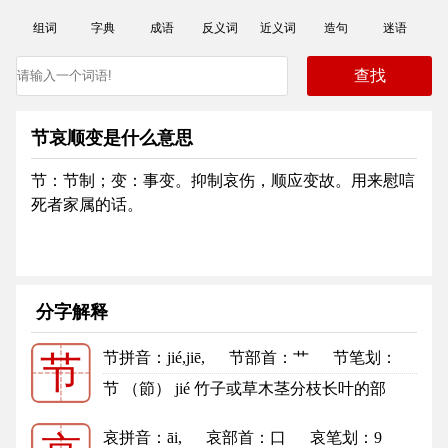
组词
字典
成语
反义词
近义词
造句
迷语
节哀顺变是什么意思
节：节制；变：事变。抑制哀伤，顺应变故。用来慰唁
死者家属的话。
分字解释
节拼音
：jié,jiē,
节部首
：艹
节笔划：
节
5
节的笔顺
节 （節） jié 竹子或草木茎分枝长叶的部
分：竹节。节外生枝。 物体的...
更多
哀拼音
：āi,
哀部首
：口
哀笔划：9