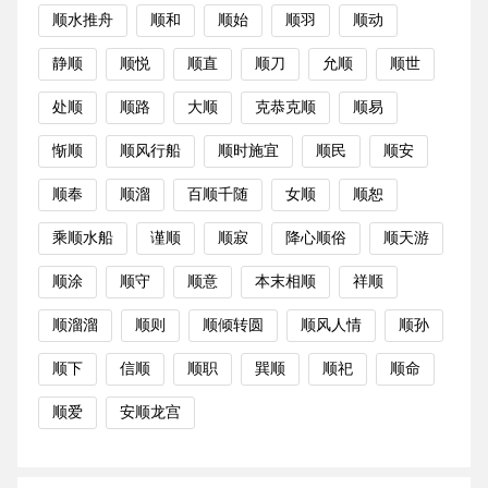
顺水推舟
顺和
顺始
顺羽
顺动
静顺
顺悦
顺直
顺刀
允顺
顺世
处顺
顺路
大顺
克恭克顺
顺易
惭顺
顺风行船
顺时施宜
顺民
顺安
顺奉
顺溜
百顺千随
女顺
顺恕
乘顺水船
谨顺
顺寂
降心顺俗
顺天游
顺涂
顺守
顺意
本末相顺
祥顺
顺溜溜
顺则
顺倾转圆
顺风人情
顺孙
顺下
信顺
顺职
巽顺
顺祀
顺命
顺爱
安顺龙宫