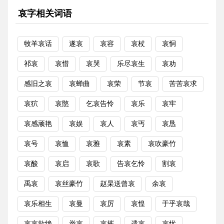
哀字相关词语
牧羊哀话
遂哀
哀容
哀杖
哀恫
祁哀
哀惜
哀哭
乐尽哀生
哀劝
感旧之哀
哀蝉曲
哀荣
节哀
苦苦哀求
哀狖
哀愍
乞哀告怜
哀乐
哀牢
哀感顽艳
哀娱
哀人
哀丐
哀恳
哀号
哀恤
哀雅
哀素
哀吹豪竹
哀酸
哀启
哀歌
告哀乞怜
割哀
禹哀
哀丝豪竹
赵杲送曾哀
余哀
哀乐相生
哀曼
哀厉
哀惶
于乎哀哉
哀哀欲绝
举哀
哀摧
遗哀
哀忧