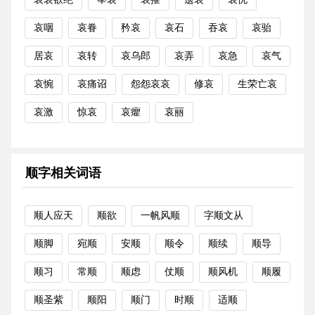
哀咽
哀眷
矜哀
哀石
吞哀
哀骀
居哀
哀转
哀乌郎
哀弄
哀急
哀气
哀惋
哀痛诏
怨怨哀哀
修哀
生荣亡哀
哀激
惊哀
哀癯
哀丽
顺字相关词语
顺人应天
顺欲
一帆风顺
字顺文从
顺脚
宛顺
安顺
顺令
顺续
顺导
顺习
常顺
顺虑
仗顺
顺风机
顺履
顺圣紫
顺阳
顺门
时顺
适顺