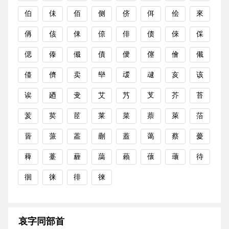
伯
佅
佰
侧
侪
佴
侩
來
侢
侅
俫
倷
俳
债
倈
倸
偲
傣
傤
債
僾
僿
儈
儎
儓
儕
卖
卛
叆
叇
亥
该
诶
廼
叏
艾
艿
芆
芥
苔
荄
荬
茝
莱
菜
萘
萊
菭
蒈
蒎
葢
蒯
蓋
蔼
蔡
薆
薭
薹
薶
藹
藾
蘹
蘾
待
徊
徕
徘
徠
哀字同部首