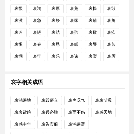
哀恨
哀鸿
哀厚
哀荒
哀惶
哀毁
哀激
哀急
哀祭
哀家
哀笳
哀角
哀叫
哀嗟
哀结
哀矜
哀敬
哀疚
哀惧
哀眷
哀恳
哀叩
哀哭
哀苦
哀悃
哀牢
哀乐
哀诔
哀梨
哀厉
哀字相关成语
哀鸿遍地
哀毁瘠立
哀声叹气
哀哀父母
哀哀欲绝
哀兵必胜
哀而不伤
哀感天地
哀感中年
哀告宾服
哀鸿遍野