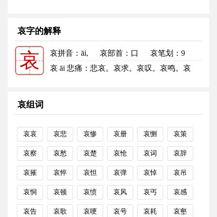
哀字的解释
哀拼音
：āi,
哀部首
：口
哀笔划：9
哀
哀的笔顺
哀 āi 悲痛：悲哀。哀求。哀叹。哀鸣。哀
思。哀鸿遍野（“哀鸿”，哀鸣的...
更多
哀组词
哀哀
哀悲
哀惨
哀册
哀恻
哀策
哀察
哀愁
哀楚
哀怆
哀词
哀辞
哀摧
哀悴
哀怛
哀弹
哀悼
哀吊
哀恫
哀顿
哀愤
哀风
哀丐
哀感
哀告
哀歌
哀哽
哀号
哀耗
哀壑