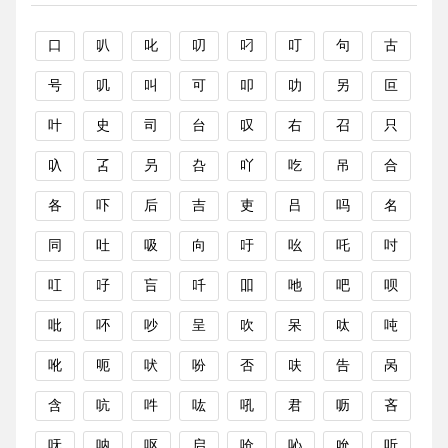
口
叭
叱
叨
叼
叮
句
古
号
叽
叫
可
叩
叻
另
叵
叶
史
司
台
叹
右
召
只
叺
叾
叧
叴
吖
吃
吊
合
各
吓
后
吉
吏
吕
吗
名
同
吐
吸
向
吁
吆
吒
吋
叿
吇
吂
吀
吅
吔
吧
呗
吡
吥
吵
呈
吹
呆
呔
吨
吪
呃
吠
吩
否
呋
告
呙
含
吭
吽
吰
吼
君
呖
吝
呒
呐
呕
启
呛
吣
吮
听