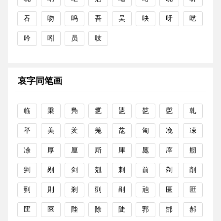
吞
吻
呜
吾
吴
吷
呀
呓
吟
吲
员
吱
哀字同笔画
临
乗
鳬
乽
乼
乻
乺
乹
举
美
羑
羗
兺
匍
凂
凁
凃
厚
厘
厛
厙
厖
厗
剏
剉
剐
剑
剋
剌
前
剃
削
剄
則
剎
剅
剈
兘
匽
匨
匩
匧
陛
除
陡
郛
郜
郝