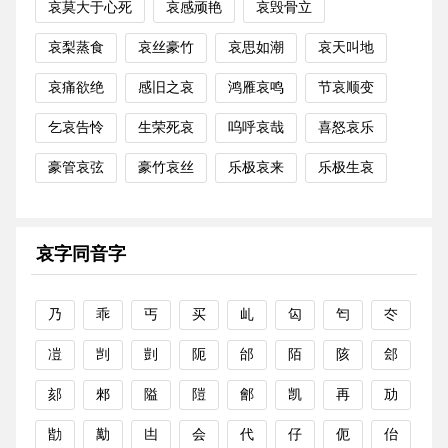
哀莫大于心死
哀感顽艳
哀毁骨立
哀梨蒸食
哀丝豪竹
哀思如潮
哀天叫地
哀痛欲绝
感旧之哀
鸿雁哀鸣
节哀顺变
乞哀告怜
生荣死哀
呜呼哀哉
喜怒哀乐
豪管哀弦
豪竹哀丝
乐极哀来
乐极生哀
哀字同音字
乃
乖
丐
买
乢
匃
匄
冭
凒
剀
剴
阨
邰
陌
陔
郐
郂
郲
隘
隑
鄶
凯
再
劢
勓
勱
凷
会
代
仔
伌
佁