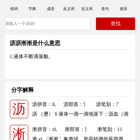
组词
字典
成语
反义词
近义词
造句
迷语
沥沥淅淅是什么意思
1.液体不断滴落貌。
分字解释
沥拼音
：lì,
沥部首
：氵
沥笔划：7
沥
沥的笔顺
沥 （瀝） lì 液体一滴一滴地落下：沥血（滴
血为誓，示必报之仇）。呕心...
更多
淅拼音
：xī,
淅部首
：氵
淅笔划：11
淅
淅的笔顺
淅 xī 〔淅淅〕象声词，形容轻微的风雨声，