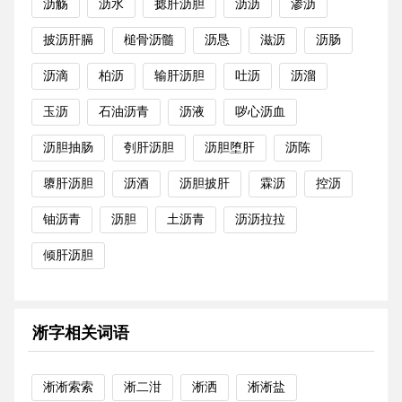
沥觞
沥水
摅肝沥胆
沥沥
渗沥
披沥肝膈
槌骨沥髓
沥恳
滋沥
沥肠
沥滴
柏沥
输肝沥胆
吐沥
沥溜
玉沥
石油沥青
沥液
哕心沥血
沥胆抽肠
刳肝沥胆
沥胆堕肝
沥陈
隳肝沥胆
沥酒
沥胆披肝
霖沥
控沥
铀沥青
沥胆
土沥青
沥沥拉拉
倾肝沥胆
淅字相关词语
淅淅索索
淅二泔
淅洒
淅淅盐