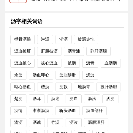
如“秋风淅淅吹我衣”。 〔淅...
更多
沥字相关词语
捶骨沥髓
淋沥
淅沥
披沥赤忱
沥血披肝
肝胆披沥
沥青漆
剖肝沥胆
沥血披心
披心沥血
披沥
沥青
血沥沥
余沥
沥血叩心
沥胆隳肝
浇沥
呕心沥血
罄沥
沥款
地沥青
披肝沥胆
楚沥
沥耳
沥述
沥血
沥涝
洒沥
沥情
淅淅沥沥
斩头沥血
沥血剖肝
滴沥
沥诚
竹沥
沥泣
沥胆濯肝