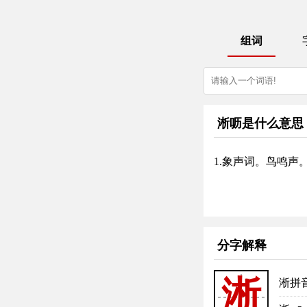
组词
淅呖是什么意思
1.象声词。鸟鸣声
分字解释
淅
淅拼