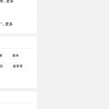
..
更多
..
更多
淅
淅米
另
淅零零