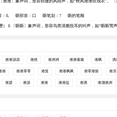
ī 〔淅淅〕象声词，形容轻微的风雨声，如“秋风淅淅吹我衣”。 〔淅.
音
：lì,
呖部首
：口
呖笔划：7
呖的笔顺
嚦） lì 〔呖呖〕象声词，形容鸟类清脆悦耳的叫声，如“呖呖莺声”.
淅淅沥沥
淅然
淅冽冽
淅淅索索
淅飒
洒
淅淅
淅淅零零
淅箕
淅淅飒飒
淅零淅留
淅另
淅瑟
淅沥
淅淅
淅淅盐
淅洒
淅溜淅冽