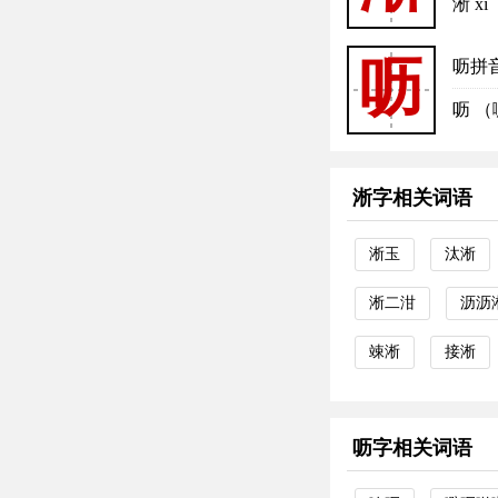
淅 x
呖
呖拼
呖 （
淅字相关词语
淅玉
汰淅
淅二泔
沥沥
竦淅
接淅
呖字相关词语