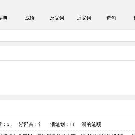
字典
成语
反义词
近义词
造句
。
音
：xī,
淅部首
：氵
淅笔划：11
淅的笔顺