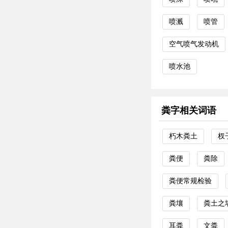
喷溅
喷管
空气喷气发动机
喷水池
粪字相关词语
朽木粪土
杈
粪便
粪除
粪便常规检验
粪壤
粪土之
耳粪
文粪