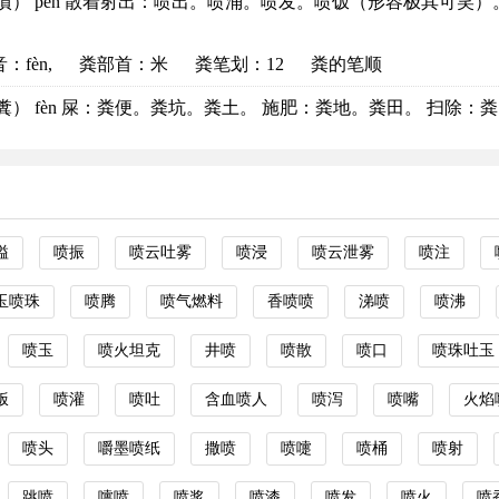
噴） pēn 散着射出：喷出。喷涌。喷发。喷饭（形容极其可笑）。喷
音
：fèn,
粪部首
：米
粪笔划：12
粪的笔顺
糞） fèn 屎：粪便。粪坑。粪土。 施肥：粪地。粪田。 扫除：粪..
溢
喷振
喷云吐雾
喷浸
喷云泄雾
喷注
玉喷珠
喷腾
喷气燃料
香喷喷
涕喷
喷沸
喷玉
喷火坦克
井喷
喷散
喷口
喷珠吐玉
饭
喷灌
喷吐
含血喷人
喷泻
喷嘴
火焰
喷头
嚼墨喷纸
撒喷
喷嚏
喷桶
喷射
跳喷
嚏喷
喷浆
喷漆
喷发
喷火
喷