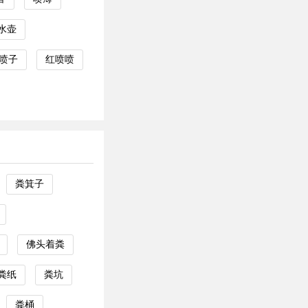
水壶
喷子
红喷喷
粪箕子
佛头着粪
粪纸
粪坑
粪桶