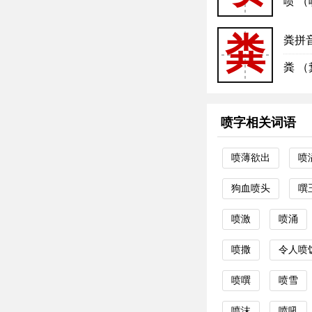
喷 （
粪
粪拼
粪 （
喷字相关词语
喷薄欲出
喷
狗血喷头
噀
喷激
喷涌
喷撒
令人喷
喷噀
喷雪
喷沫
喷吼