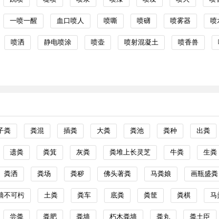
一喷一醒
血口喷人
喷嘶
喷礴
喷雾器
喷
喷洒
静电喷涂
喷壶
喷射混凝土
喷香兽
子粪
粪混
插粪
大粪
粪池
粪种
出粪
遗粪
粪箕
灰粪
粪堆上长灵芝
牛粪
生粪
粪洒
粪场
粪秽
佛头著粪
马粪娘
画瓶盛粪
墙不可杇
土粪
粪车
底粪
粪筐
粪棋
马
尝粪
粪肥
粪墙
朽木粪墙
粪丸
粪土臣