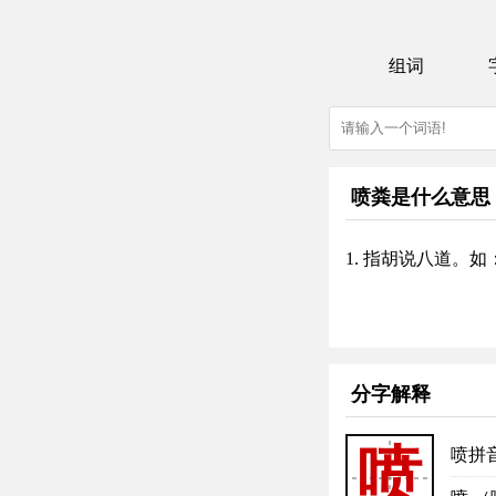
组词
喷粪是什么意思
1. 指胡说八道。
分字解释
喷
喷拼