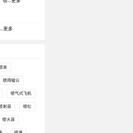
...
更多
.
更多
喷泉
喷雨嘘云
喷气式飞机
喷射器
喷红
喷火器
香
喷薄