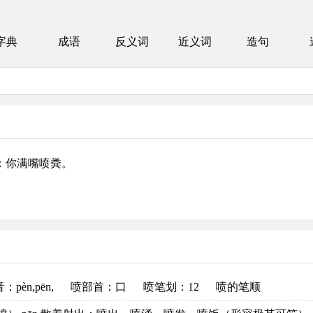
字典
成语
反义词
近义词
造句
如：你满嘴喷粪。
音
：pèn,pēn,
喷部首
：口
喷笔划：12
喷的笔顺