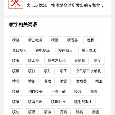
火
4
火的笔顺
火 huǒ 燃烧，物质燃烧时所发出的光和焰：
火力。火烛。火源。火焰。烟...
更多
喷字相关词语
喷沸
喷云吐雾
喷涌
喷香兽
喷腾
血口喷人
静电喷涂
喷雨嘘云
噀玉喷珠
喷玉
喷水池
喷气发动机
香喷喷
喷发
喷灌
喷口
喷注
喷子
空气喷气发动机
喷雪
喷饭
雾喷
喷香
喷喷香
喷壶
喷桶
狗血喷头
一喷一醒
喷浸
撒喷
喷溅
喷薄欲出
喷珠吐玉
喷射混凝土
喷红
喷溢
喷激
开喷
涕喷
喷嚏