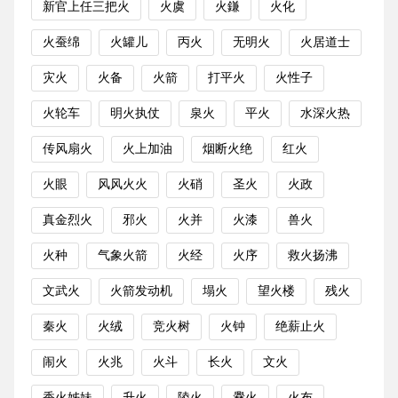
新官上任三把火
火虞
火鎌
火化
火蚕绵
火罐儿
丙火
无明火
火居道士
灾火
火备
火箭
打平火
火性子
火轮车
明火执仗
泉火
平火
水深火热
传风扇火
火上加油
烟断火绝
红火
火眼
风风火火
火硝
圣火
火政
真金烈火
邪火
火并
火漆
兽火
火种
气象火箭
火经
火序
救火扬沸
文武火
火箭发动机
塌火
望火楼
残火
秦火
火绒
竞火树
火钟
绝薪止火
闹火
火兆
火斗
长火
文火
香火姊妹
升火
陵火
爨火
火布