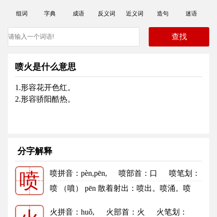
组词
字典
成语
反义词
近义词
造句
迷语
喷火是什么意思
1.形容花开色红。
2.形容骄阳酷热。
分字解释
喷拼音
：pèn,pēn,
喷部首
：口
喷笔划：
喷
12
喷的笔顺
喷 （噴） pēn 散着射出：喷出。喷涌。喷
发。喷饭（形容极其可笑）。喷...
更多
火拼音
：huǒ,
火部首
：火
火笔划：