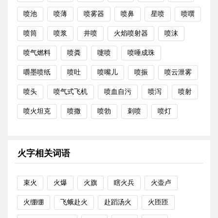
喷池
喷薄
喷雾器
喷鼻
星喷
喷噀
喷筒
喷浆
井喷
火焰喷射器
喷沫
喷气燃料
喷粪
嚏喷
喷唾成珠
嚼墨喷纸
喷吐
喷嘴儿
喷振
喷云泄雾
喷头
喷气式飞机
喷血自污
喷泻
喷射
喷火坦克
喷撒
喷勃
刺喷
喷灯
火字相关词语
束火
火爆
火旗
瞎火兵
火壶卢
火绷绷
飞蛾赴火
赴蹈汤火
火匝匝