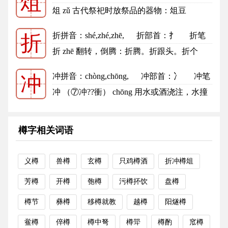
俎
俎的笔顺
俎 zǔ 古代祭祀时放祭品的器物：俎豆
（a.“俎”和“豆”，都是古代祭祀用...
更多
折拼音
：shé,zhé,zhē,
折部首
：扌
折笔
折
划：7
折的笔顺
折 zhē 翻转，倒腾：折腾。折跟头。折个
儿。 合搭装 折 zhé 断，...
更多
冲拼音
：chòng,chōng,
冲部首
：冫
冲笔
冲
划：6
冲的笔顺
冲 （⑦冲??衝） chōng 用水或酒浇注，水撞
击：冲茶。冲剂。冲洗。冲荡...
更多
樽字相关词语
义樽
兽樽
玄樽
只鸡樽酒
折冲樽俎
芳樽
开樽
匏樽
污樽抔饮
盘樽
樽节
彝樽
移樽就教
越樽
阳燧樽
鲎樽
倅樽
樽中弩
樽斝
樽酌
窊樽