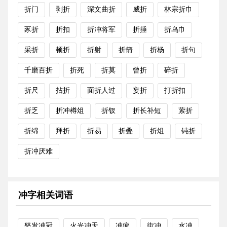
折门
剥折
深文曲折
威折
林宗折巾
豕折
折扣
折冲将军
折捶
折乌巾
采折
顿折
折射
折箭
折杨
折句
千磨百折
折死
折莫
曾折
碎折
折尺
拈折
面折人过
妄折
打折扣
折乏
折冲樽俎
折钗
折长补短
萦折
折绵
拜折
折易
折叠
折俎
钝折
折冲厌难
冲字相关词语
怒发冲冠
火光冲天
冲疲
街冲
水冲