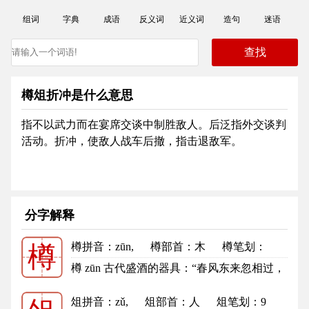
组词
字典
成语
反义词
近义词
造句
迷语
樽俎折冲是什么意思
指不以武力而在宴席交谈中制胜敌人。后泛指外交谈判
活动。折冲，使敌人战车后撤，指击退敌军。
分字解释
樽拼音
：zūn,
樽部首
：木
樽笔划：
樽
16
樽的笔顺
樽 zūn 古代盛酒的器具：“春风东来忽相过，
金樽渌酒生微波”。 笔画数...
更多
俎拼音
：zǔ,
俎部首
：人
俎笔划：9