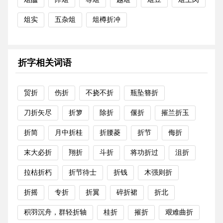
俎实
五杂俎
俎樽折冲
折字相关词语
贸折
伤折
不挠不折
瓶坠簪折
刀折矢尽
折箩
除折
偃折
摧兰折玉
折简
月中折桂
折腰菱
折节
侮折
末大必折
翔折
斗折
将功折过
沮折
拉枯折朽
折节待士
折钱
木强则折
折摇
专折
折翼
碎折裙
折北
积羽沉舟，群轻折轴
桂折
摧折
艰难曲折