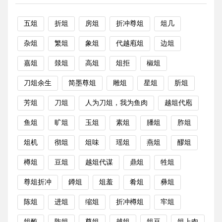
五俎
折俎
房俎
折冲尊俎
俎几
杂俎
繁俎
象俎
代越庖俎
边俎
嘉俎
燅俎
高俎
俎拒
椒俎
刀俎余生
简墨尊俎
雕俎
星俎
肵俎
芳俎
刀俎
人为刀俎，我为鱼肉
越俎代庖
鱼俎
旷俎
玉俎
素俎
膰俎
胙俎
俎机
彻俎
俎味
瑶俎
燕俎
醪俎
樽俎
豆俎
越俎代谋
鼎俎
牲俎
尊俎折冲
鐏俎
俎羞
肴俎
彝俎
陈俎
进俎
缩俎
折冲樽俎
牢俎
俎醢
阼俎
尊俎
越俎
俎豆
俎上肉