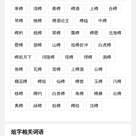
寒樽
清樽
衢樽
樽酒
上樽
合樽
琴樽
牺樽
樽酒论文
樽榼
中樽
樽杓
残樽
翠樽
瓢樽
樽罍
北海樽
罍樽
朋樽
山樽
俎樽折冲
白虎樽
樽前月下
诃陵樽
瑶樽
禋樽
酒樽
侑樽
瓦樽
雷樽
上樽酒
云樽
榴花樽
樽俎
仙樽
樽篚
玉樽
污樽
移樽
樽约
白兽樽
角樽
樽彝
出樽
离樽
緑樽
桂樽
樽桂
洼樽
俎字相关词语