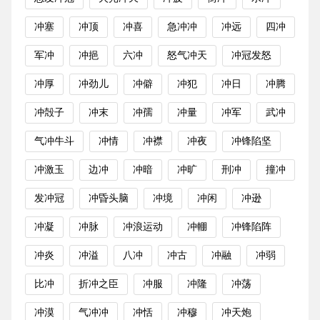
冲塞
冲顶
冲喜
急冲冲
冲远
四冲
军冲
冲挹
六冲
怒气冲天
冲冠发怒
冲厚
冲劲儿
冲僻
冲犯
冲日
冲腾
冲殻子
冲末
冲孺
冲量
冲军
武冲
气冲牛斗
冲情
冲襟
冲夜
冲锋陷坚
冲激玉
边冲
冲暗
冲旷
刑冲
撞冲
发冲冠
冲昏头脑
冲境
冲闲
冲逊
冲凝
冲脉
冲浪运动
冲輣
冲锋陷阵
冲炎
冲溢
八冲
冲古
冲融
冲弱
比冲
折冲之臣
冲服
冲隆
冲荡
冲漠
气冲冲
冲恬
冲穆
冲天炮