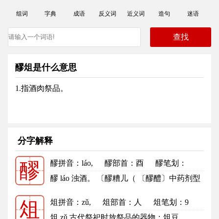
组词
字典
成语
反义词
近义词
造句
迷语
醪俎是什么意思
1.指酒肉祭品。
分字解释
醪拼音
：láo,
醪部首
：酉
醪笔划：
醪
18
醪的笔顺
醪 láo 浊酒。 〔醪糟儿（ 〔醪醴〕中药剂型
之一，即药酒。 醇酒。z乷...
更多
俎拼音
：zǔ,
俎部首
：人
俎笔划：9
俎
俎的笔顺
俎 zǔ 古代祭祀时放祭品的器物：俎豆