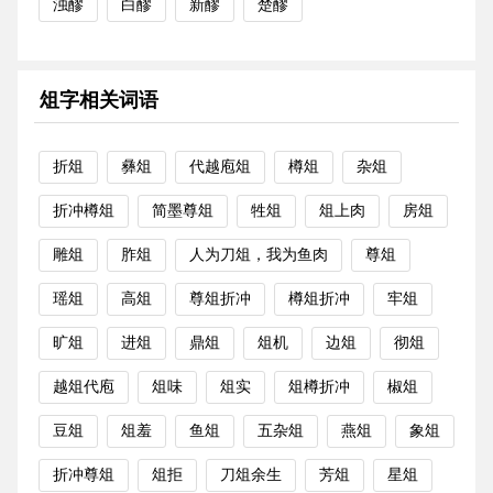
浊醪
白醪
新醪
楚醪
俎字相关词语
折俎
彝俎
代越庖俎
樽俎
杂俎
折冲樽俎
简墨尊俎
牲俎
俎上肉
房俎
雕俎
胙俎
人为刀俎，我为鱼肉
尊俎
瑶俎
高俎
尊俎折冲
樽俎折冲
牢俎
旷俎
进俎
鼎俎
俎机
边俎
彻俎
越俎代庖
俎味
俎实
俎樽折冲
椒俎
豆俎
俎羞
鱼俎
五杂俎
燕俎
象俎
折冲尊俎
俎拒
刀俎余生
芳俎
星俎