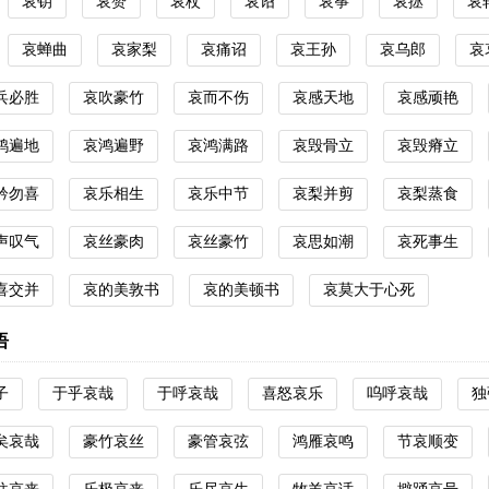
哀钥
哀赞
哀杖
哀诏
哀筝
哀拯
哀
哀蝉曲
哀家梨
哀痛诏
哀王孙
哀乌郎
哀
兵必胜
哀吹豪竹
哀而不伤
哀感天地
哀感顽艳
鸿遍地
哀鸿遍野
哀鸿满路
哀毁骨立
哀毁瘠立
矜勿喜
哀乐相生
哀乐中节
哀梨并剪
哀梨蒸食
声叹气
哀丝豪肉
哀丝豪竹
哀思如潮
哀死事生
喜交并
哀的美敦书
哀的美顿书
哀莫大于心死
语
子
于乎哀哉
于呼哀哉
喜怒哀乐
呜呼哀哉
独
矣哀哉
豪竹哀丝
豪管哀弦
鸿雁哀鸣
节哀顺变