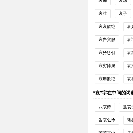
哀郁
哀怨
哀壮
哀子
哀哀欲绝
哀
哀告宾服
哀
哀矜惩创
哀
哀穷悼屈
哀
哀痛欲绝
哀
“哀”字在中间的词
八哀诗
孤哀
告哀乞怜
耗