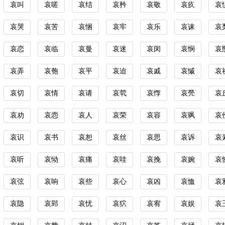
哀叫
哀嗟
哀结
哀矜
哀敬
哀疚
哀
哀哭
哀苦
哀悃
哀牢
哀乐
哀诔
哀
哀恋
哀临
哀曼
哀迷
哀闵
哀悯
哀
哀弄
哀匏
哀平
哀迫
哀戚
哀慽
哀
哀切
哀情
哀请
哀茕
哀惸
哀焭
哀
哀劝
哀悫
哀人
哀荣
哀容
哀飒
哀
哀识
哀书
哀恕
哀丝
哀思
哀诉
哀
哀听
哀恸
哀痛
哀哇
哀挽
哀婉
哀
哀弦
哀响
哀些
哀心
哀凶
哀恤
哀
哀隐
哀郢
哀忧
哀狖
哀宥
哀娱
哀