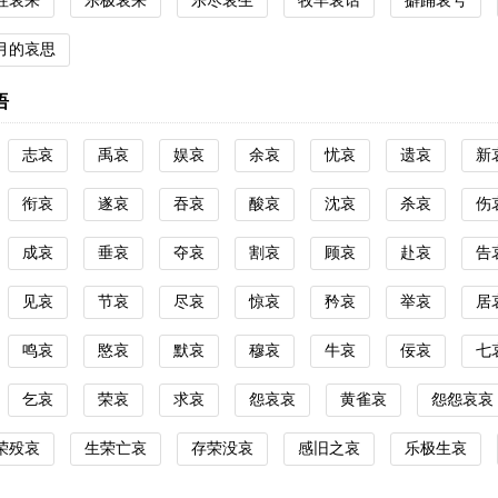
往哀来
乐极哀来
乐尽哀生
牧羊哀话
擗踊哀号
月的哀思
语
志哀
禹哀
娱哀
余哀
忧哀
遗哀
新
衔哀
遂哀
吞哀
酸哀
沈哀
杀哀
伤
成哀
垂哀
夺哀
割哀
顾哀
赴哀
告
见哀
节哀
尽哀
惊哀
矜哀
举哀
居
鸣哀
愍哀
默哀
穆哀
牛哀
佞哀
七
乞哀
荣哀
求哀
怨哀哀
黄雀哀
怨怨哀哀
荣殁哀
生荣亡哀
存荣没哀
感旧之哀
乐极生哀