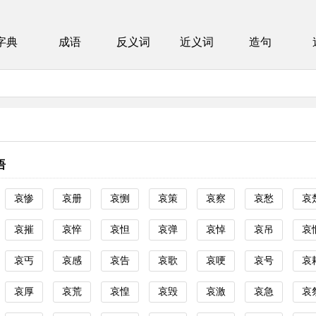
字典
成语
反义词
近义词
造句
语
哀惨
哀册
哀恻
哀策
哀察
哀愁
哀
哀摧
哀悴
哀怛
哀弹
哀悼
哀吊
哀
哀丐
哀感
哀告
哀歌
哀哽
哀号
哀
哀厚
哀荒
哀惶
哀毁
哀激
哀急
哀