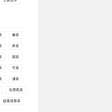
乞哀告怜
哀
修哀
哀
奔哀
哀
国哀
哀
可哀
哀
凄哀
生荣死哀
赵杲送曾哀