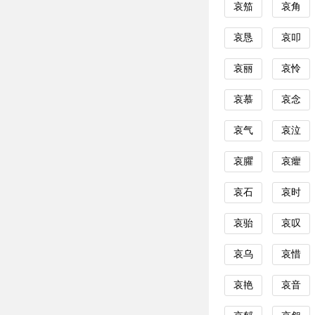
哀笳
哀角
哀恳
哀叩
哀丽
哀怜
哀慕
哀念
哀气
哀泣
哀臞
哀癯
哀石
哀时
哀骀
哀叹
哀乌
哀惜
哀艳
哀音