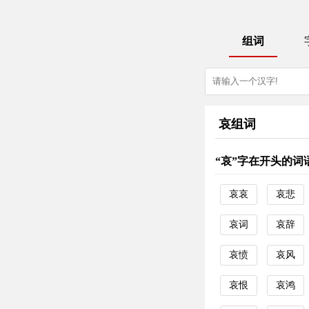
组词
哀组词
“哀”字在开头的词
哀哀
哀悲
哀词
哀辞
哀愤
哀风
哀恨
哀鸿