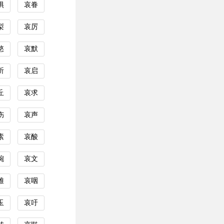
惧
哀眷
梨
哀厉
愍
哀默
祈
哀启
丘
哀求
伤
哀声
素
哀酸
惋
哀文
雅
哀咽
玉
哀吁