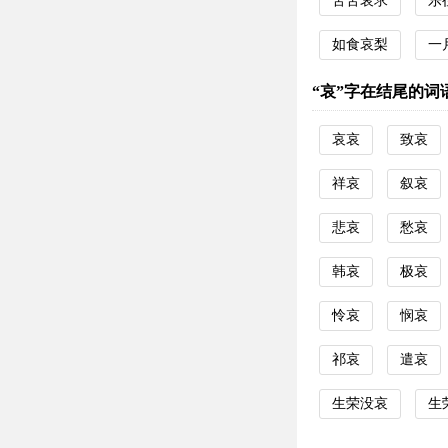
苦苦哀求
乐
如食哀梨
一
“哀”字在结尾的词
哀哀
致哀
祥哀
叙哀
悲哀
愁哀
韩哀
极哀
怜哀
悯哀
祁哀
遣哀
生荣没哀
生