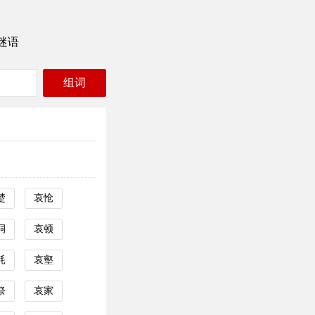
迷语
楚
哀怆
恫
哀顿
耗
哀壑
祭
哀家