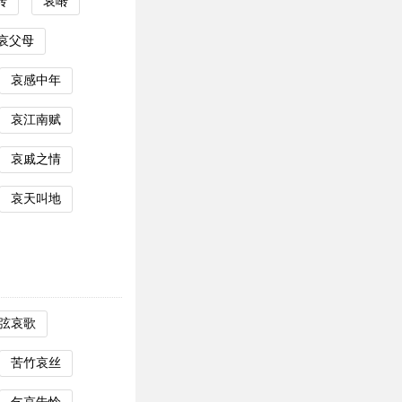
转
哀啭
哀父母
哀感中年
哀江南赋
哀戚之情
哀天叫地
弦哀歌
苦竹哀丝