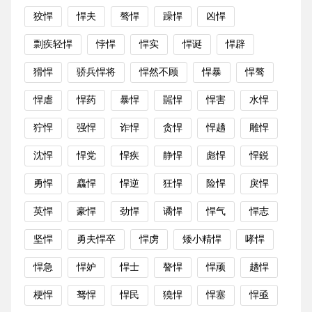
狡悍
悍夫
骜悍
躁悍
凶悍
剽疾轻悍
悖悍
悍实
悍诞
悍辟
猾悍
骄兵悍将
悍然不顾
悍暴
悍骜
悍虐
悍药
暴悍
嚚悍
悍害
水悍
狞悍
强悍
诈悍
贪悍
悍趫
雕悍
沈悍
悍党
悍疾
静悍
彪悍
悍鋭
勇悍
麤悍
悍逆
狂悍
险悍
戾悍
英悍
豪悍
劲悍
谲悍
悍气
悍志
坚悍
勇夫悍卒
悍虏
矮小精悍
哮悍
悍急
悍妒
悍士
謷悍
悍顽
趫悍
梗悍
驽悍
悍民
獟悍
悍塞
悍亟