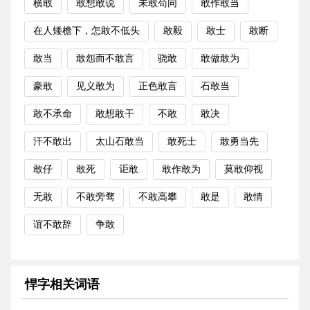
横敢
敢想敢说
未敢苟同
敢作敢当
在人矮檐下，怎敢不低头
敢毅
敢士
敢断
敢当
敢怨而不敢言
骁敢
敢做敢为
豪敢
见义敢为
正色敢言
石敢当
敢不承命
敢想敢干
不敢
敢决
汗不敢出
太山石敢当
敢死士
敢勇当先
敢仔
敢死
讵敢
敢作敢为
莫敢仰视
无敢
不敢旁骛
不敢高攀
敢是
敢情
谊不敢辞
争敢
悍字相关词语