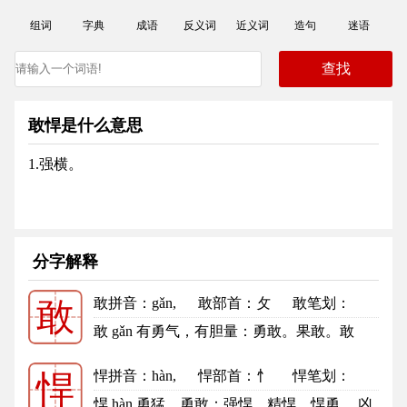
组词
字典
成语
反义词
近义词
造句
迷语
敢悍是什么意思
1.强横。
分字解释
敢拼音
：gǎn,
敢部首
：攵
敢笔划：
敢
11
敢的笔顺
敢 gǎn 有勇气，有胆量：勇敢。果敢。敢
闯。敢死队。敢作敢为。敢怒而不...
更多
悍拼音
：hàn,
悍部首
：忄
悍笔划：
悍
10
悍的笔顺
悍 hàn 勇猛，勇敢：强悍。精悍。悍勇。 凶