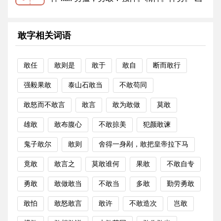
暴：悍然。凶悍。悍吏。悍戾...
更多
敢字相关词语
敢任
敢则是
敢于
敢自
断而敢行
强毅果敢
泰山石敢当
不敢苟同
敢怒而不敢言
敢言
敢为敢做
莫敢
雄敢
敢布腹心
不敢掠美
犯颜敢谏
鬼子敢尔
敢则
舍得一身剐，敢把皇帝拉下马
竟敢
敢言之
莫敢谁何
果敢
不敢自专
勇敢
敢做敢当
不敢当
多敢
勤劳勇敢
敢怕
敢怒敢言
敢许
不敢造次
岂敢