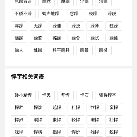
急躁冒进
躁忿
跳躁
淫躁
浊躁
不骄不躁
蝇声蛙躁
忿躁
凌躁
躁鋭
浮躁
无躁
躁遽
躁挠
躁薄
狂躁
恼躁
躁蹙
褊躁
躁舍
躁扰
躁健
躁人
恌躁
矜平躁释
躁暴
躁盛
悍字相关词语
矮小精悍
悍民
坚悍
悍石
骄将悍卒
悍辟
悍泼
趬悍
粗悍
悖悍
蛮悍
悍妇
鵰悍
廉悍
轻悍
雕悍
壮悍
沈悍
悍横
黠悍
悍妒
雄悍
鋭悍