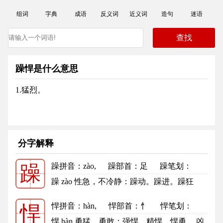
组词
字典
成语
反义词
近义词
造句
迷语
躁悍是什么意思
1.猛烈。
分字解释
躁拼音
：zào,
躁部首
：足
躁笔划：
躁
20
躁的笔顺
躁 zào 性急，不冷静：躁动。躁进。躁狂
（浮躁轻狂）。急躁。浮躁。骄躁...
更多
悍拼音
：hàn,
悍部首
：忄
悍笔划：
悍
10
悍的笔顺
悍 hàn 勇猛，勇敢：强悍。精悍。悍勇。 凶