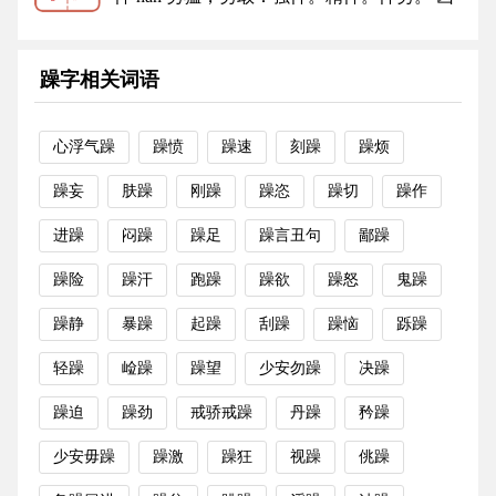
暴：悍然。凶悍。悍吏。悍戾...
更多
躁字相关词语
心浮气躁
躁愤
躁速
刻躁
躁烦
躁妄
肤躁
刚躁
躁恣
躁切
躁作
进躁
闷躁
躁足
躁言丑句
鄙躁
躁险
躁汗
跑躁
躁欲
躁怒
鬼躁
躁静
暴躁
起躁
刮躁
躁恼
跞躁
轻躁
崄躁
躁望
少安勿躁
决躁
躁迫
躁劲
戒骄戒躁
丹躁
矜躁
少安毋躁
躁激
躁狂
视躁
佻躁