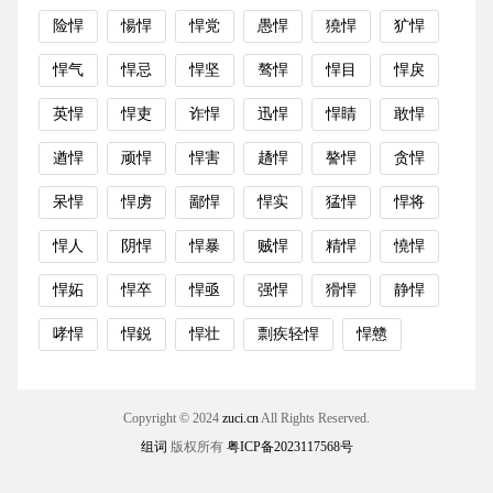
险悍
愓悍
悍党
愚悍
獟悍
犷悍
悍气
悍忌
悍坚
骜悍
悍目
悍戾
英悍
悍吏
诈悍
迅悍
悍睛
敢悍
遒悍
顽悍
悍害
趫悍
謷悍
贪悍
呆悍
悍虏
鄙悍
悍实
猛悍
悍将
悍人
阴悍
悍暴
贼悍
精悍
憢悍
悍妬
悍卒
悍亟
强悍
猾悍
静悍
哮悍
悍鋭
悍壮
剽疾轻悍
悍戆
Copyright © 2024
zuci.cn
All Rights Reserved.
组词
版权所有
粤ICP备2023117568号