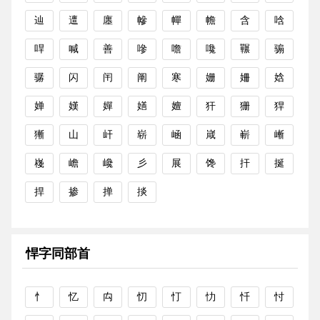
辿
邅
廛
幓
幝
幨
含
唅
哻
喊
善
嘇
噡
嚵
囅
骟
骣
闪
闬
阐
寒
姗
姍
娢
婵
嫨
嬋
嫸
嬗
犴
狦
猂
獑
山
屽
崭
崡
嵅
嶄
嶃
嶘
嶦
巉
彡
展
馋
扞
挻
捍
掺
掸
掞
悍字同部首
忄
忆
禸
忉
忊
忇
忏
忖