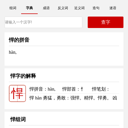
组词
字典
成语
反义词
近义词
造句
迷语
悍的拼音
hàn,
悍字的解释
悍拼音
：hàn,
悍部首
：忄
悍笔划：
悍
10
悍的笔顺
悍 hàn 勇猛，勇敢：强悍。精悍。悍勇。 凶
暴：悍然。凶悍。悍吏。悍戾...
更多
悍组词