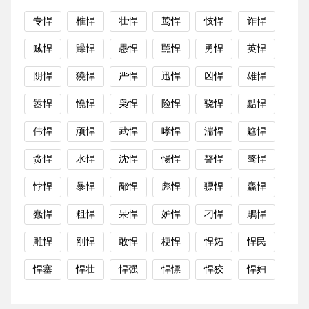
专悍
椎悍
壮悍
鸷悍
忮悍
诈悍
贼悍
躁悍
愚悍
嚚悍
勇悍
英悍
阴悍
獟悍
严悍
迅悍
凶悍
雄悍
嚣悍
憢悍
枭悍
险悍
骁悍
黠悍
伟悍
顽悍
武悍
哮悍
湍悍
魋悍
贪悍
水悍
沈悍
愓悍
謷悍
骜悍
悖悍
暴悍
鄙悍
彪悍
骠悍
麤悍
蠢悍
粗悍
呆悍
妒悍
刁悍
鵰悍
雕悍
刚悍
敢悍
梗悍
悍妬
悍民
悍塞
悍壮
悍强
悍慓
悍狡
悍妇