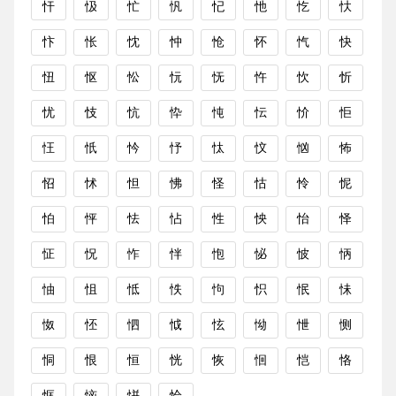
忓
忣
忙
忛
忋
忚
忔
忕
忭
怅
忱
忡
怆
怀
忾
快
忸
怄
忪
忨
怃
忤
忺
忻
忧
忮
忼
忰
忳
忶
忦
怇
忹
忯
忴
忬
忲
忟
忷
怖
怊
怵
怛
怫
怪
怙
怜
怩
怕
怦
怯
怗
性
怏
怡
怿
怔
怳
怍
怑
怉
怭
怶
怲
怞
怚
怟
怢
怐
怾
怋
怽
怓
怌
怬
怴
怰
怮
怈
恻
恫
恨
恒
恍
恢
恛
恺
恪
恇
恼
恲
恰