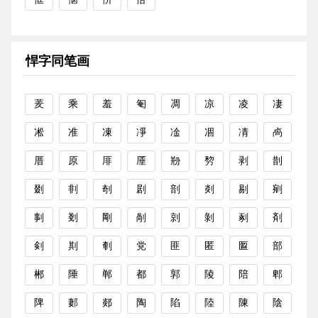
悍字同笔画
羐
乘
羞
匎
凋
凉
凌
凄
凇
准
凍
凈
凎
凅
凊
卨
厝
原
厞
厜
剙
剓
剥
剒
剟
剕
剞
剧
剖
剡
剔
剜
剚
剗
剛
剮
剠
剝
剢
剤
剣
剘
剦
党
匪
匿
匫
部
郴
陲
郸
都
郭
陵
陪
郫
陴
郪
郯
陶
陷
陸
陳
陰