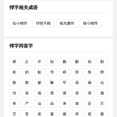
悍字相关成语
短小精悍
悍然不顾
俊杰廉悍
矮小精悍
悍字同音字
丳
占
厈
刬
删
刪
剡
剗
剷
剼
劖
邗
邖
邯
陕
陝
鄯
鄽
酁
冁
罕
函
凾
佔
佄
偡
傓
傼
僝
僐
儃
儳
单
产
讪
谄
谗
谵
芟
苂
苫
莟
菡
菚
蒇
蔊
蕆
薝