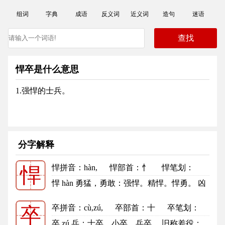
组词
字典
成语
反义词
近义词
造句
迷语
悍卒是什么意思
1.强悍的士兵。
分字解释
悍拼音
：hàn,
悍部首
：忄
悍笔划：
悍
10
悍的笔顺
悍 hàn 勇猛，勇敢：强悍。精悍。悍勇。 凶
暴：悍然。凶悍。悍吏。悍戾...
更多
卒拼音
：cù,zú,
卒部首
：十
卒笔划：
卒
8
卒的笔顺
卒 zú 兵：士卒。小卒。兵卒。 旧称差役：