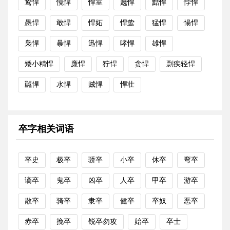
鸷悍
憢悍
悍室
趬悍
黠悍
悖悍
愚悍
敢悍
悍妬
悍鸷
猛悍
愓悍
枭悍
暴悍
迅悍
哮悍
雄悍
矮小精悍
廉悍
狞悍
贪悍
剽疾轻悍
嚚悍
水悍
贼悍
悍壮
卒字相关词语
卒史
极卒
骄卒
小卒
休卒
弯卒
谪卒
鬼卒
凶卒
人卒
甲卒
游卒
散卒
骑卒
隶卒
健卒
卒奴
恶卒
赤卒
挽卒
锐卒勿攻
始卒
卒士