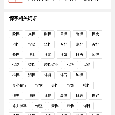
走卒。 死亡：病卒。生卒年月...
更多
悍字相关词语
险悍
亢悍
刚悍
果悍
謷悍
悍吏
刁悍
悍劲
坚悍
专悍
戾悍
英悍
骜悍
悍士
悍骜
悍妇
悍勇
凶悍
悍戾
蛮悍
精悍短小
悍强
悍然
椎悍
湍悍
悍诞
悍石
诈悍
短小精悍
悍党
桀悍
悍媢
獟悍
悍夫
悍谬
悍慓
麤悍
悍害
悍辟
勇夫悍卒
悍坚
豪悍
猾悍
悍目