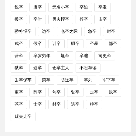
鋭卒
虞卒
无名小卒
卒迫
卒隶
援卒
卒时
勇夫悍卒
倅卒
击卒
骄将悍卒
边卒
仓卒之际
急卒
时卒
戎卒
候卒
训卒
驵卒
卒暴
部卒
营卒
卒岁穷年
尪卒
卒遽
司更卒
狱卒
迓卒
仓卒主人
不忍卒读
丢卒保车
禁卒
防送卒
卒列
军下卒
更卒
阵卒
句卒
驶卒
走卒
贱卒
苍卒
士卒
材卒
逃卒
棹卒
贩夫走卒