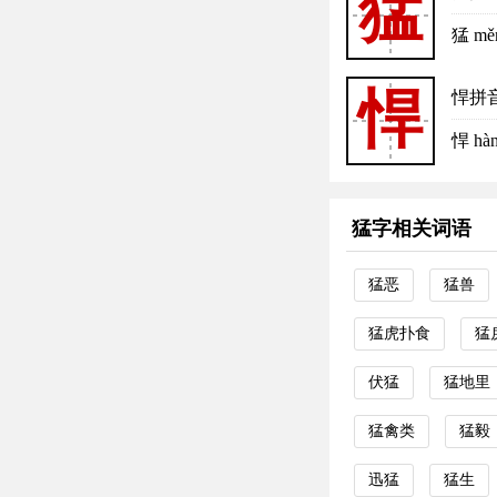
猛
猛 m
悍
悍拼
悍 h
猛字相关词语
猛恶
猛兽
猛虎扑食
猛
伏猛
猛地里
猛禽类
猛毅
迅猛
猛生