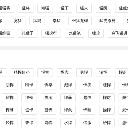
臣猛将
猛将
精猛
猛丁
猛火
猛醒
猛虎
寒
宽猛
猛犸
拳猛
张猛龙碑
猛虎添翼
猛蜂毒
扎猛子
猛虎行
龙猛笔
猛攻
突飞猛进
悍
精悍短小
悍室
悍志
勇悍
湍悍
悍诞
阴悍
猾悍
悍卒
彪悍
悍疾
梗悍
悍
雄悍
悍亟
悍顽
悍暴
趬悍
悍厉
鋭
悍骜
倨悍
骄悍
悍急
悍睛
躁悍
武
轻悍
謷悍
鄙悍
水悍
悍激
妒悍
愚