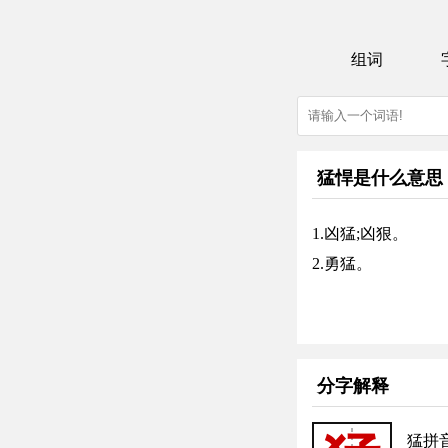
组词
猛悍是什么意思
1.凶猛;凶狠。
2.勇猛。
分字解释
猛拼