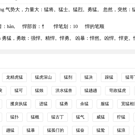
ěng 气势大，力量大：猛将。猛士。猛烈。勇猛。 忽然，突然：猛然
音
：hàn,
悍部首
：忄
悍笔划：10
悍的笔顺
àn 勇猛，勇敢：强悍。精悍。悍勇。 凶暴：悍然。凶悍。悍吏。悍戾
龙精虎猛
猛虎深山
猛剂
猛决
躁猛
猛哥
戾
猛可
猛烛
洪水猛兽
猛趫趫
苛政猛虎
攫戾执猛
进猛
猛勇
余猛
服猛
宽猛相
猛扑
猛概
猛古丁
猛气
威猛
狞猛
趫猛
猛暴
猛孤仃的
猛奋
猛鸷
猛浪