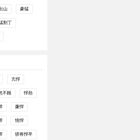
出山
豪猛
猛割丁
亢悍
然不顾
悍劲
悍
廉悍
悍
憢悍
悍
骄将悍卒