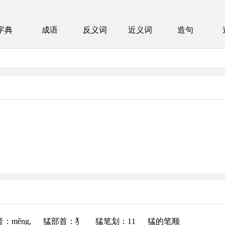
字典
成语
反义词
近义词
造句
音
：měng,
猛部首
：犭
猛笔划：11
猛的笔顺