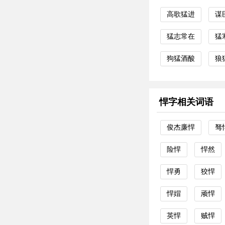
高歌猛进
谋
猛志常在
猛
狗猛酒酸
狼
悍字相关词语
俊杰廉悍
驽
险悍
悍然
悍勇
狡悍
悍媢
顽悍
英悍
贼悍