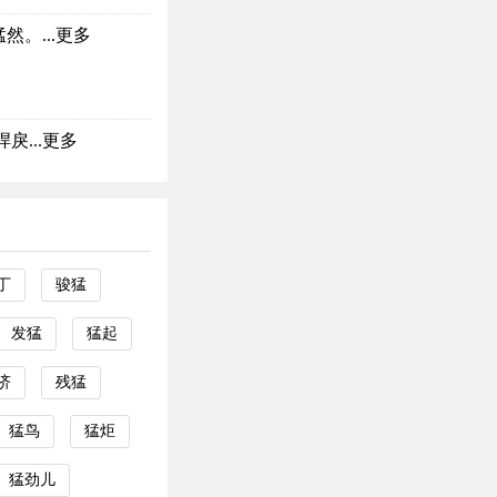
。...
更多
...
更多
丁
骏猛
发猛
猛起
济
残猛
猛鸟
猛炬
猛劲儿