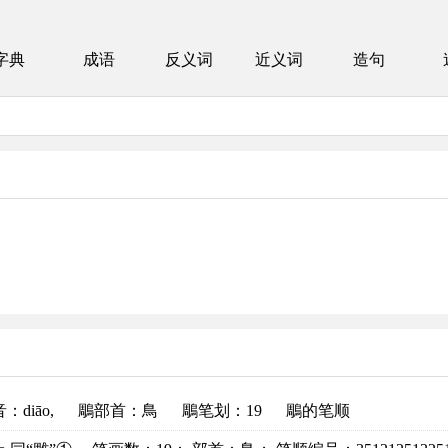
字典
成语
反义词
近义词
造句
音
：diāo,
鵰部首
：鳥
鵰笔划：19
鵰的笔顺