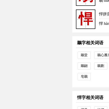
鵰 d
悍
悍拼
悍 h
鵰字相关词语
鵰堂
鵰心雁
鵰翮
鵰剿
皂鵰
悍字相关词语