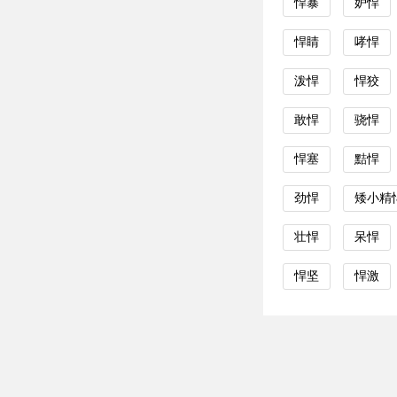
悍暴
妒悍
悍睛
哮悍
泼悍
悍狡
敢悍
骁悍
悍塞
黠悍
劲悍
矮小精
壮悍
呆悍
悍坚
悍激