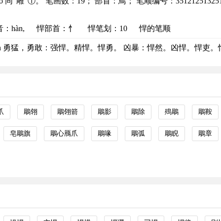
iāo 同“雕”①。 笔画数：19； 部首：鳥； 笔顺编号：351212513251
音
：hàn,
悍部首
：忄
悍笔划：10
悍的笔顺
àn 勇猛，勇敢：强悍。精悍。悍勇。 凶暴：悍然。凶悍。悍吏。悍戾
爪
鵰翎
鵰翎箭
鵰影
鵰除
殦鵰
鵰鞍
皂鵰旗
鵰心鴈爪
鵰喙
鵰弧
鵰睨
鵰章