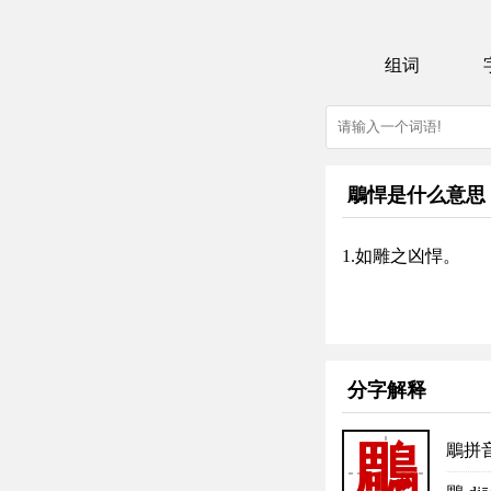
组词
鵰悍是什么意思
1.如雕之凶悍。
分字解释
鵰
鵰拼