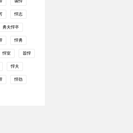
悍
谲悍
厉
悍志
勇夫悍卒
悍
悍勇
悍室
嚣悍
悍夫
悍
悍劲