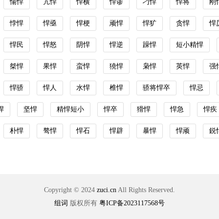
愓悍
亢悍
悍横
悍谬
刁悍
悍将
刚
悖悍
悍亟
悍梗
顽悍
悍犷
贪悍
悍
悍民
悍怒
阴悍
悍逆
躁悍
短小精悍
桀悍
果悍
蛮悍
獟悍
枭悍
英悍
强
悍骄
悍人
水悍
椎悍
骄将悍卒
悍忌
悍
坚悍
精悍短小
悍卒
猾悍
悍急
悍疾
朴悍
骜悍
悍石
悍辟
暴悍
悍顽
鋭
Copyright © 2024
zuci.cn
All Rights Reserved.
组词
版权所有
粤ICP备2023117568号