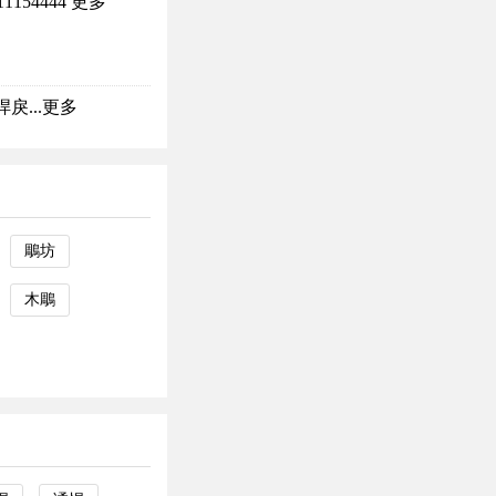
1154444
更多
...
更多
鵰坊
木鵰