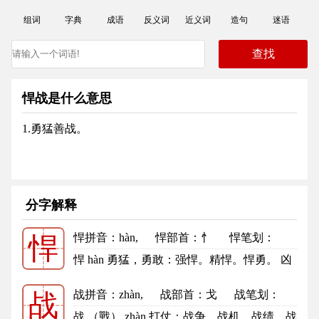
组词
字典
成语
反义词
近义词
造句
迷语
悍战是什么意思
1.勇猛善战。
分字解释
悍拼音
：hàn,
悍部首
：忄
悍笔划：
悍
10
悍的笔顺
悍 hàn 勇猛，勇敢：强悍。精悍。悍勇。 凶
暴：悍然。凶悍。悍吏。悍戾...
更多
战拼音
：zhàn,
战部首
：戈
战笔划：
战
9
战的笔顺
战 （戰） zhàn 打仗：战争。战机。战绩。战