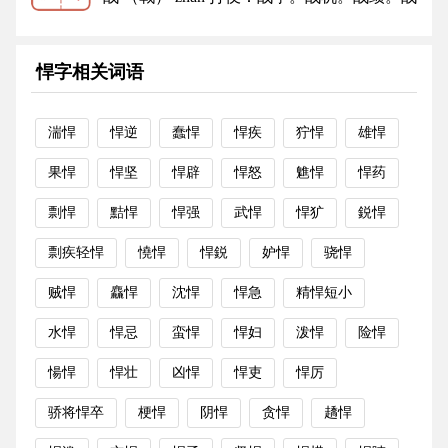
略。战术。战国（我国历史上...
更多
悍字相关词语
湍悍
悍逆
蠢悍
悍疾
狞悍
雄悍
果悍
悍坚
悍辟
悍怒
魋悍
悍药
剽悍
黠悍
悍强
武悍
悍犷
鋭悍
剽疾轻悍
憢悍
悍鋭
妒悍
骁悍
贼悍
麤悍
沈悍
悍急
精悍短小
水悍
悍忌
蛮悍
悍妇
泼悍
险悍
愓悍
悍壮
凶悍
悍吏
悍厉
骄将悍卒
梗悍
阴悍
贪悍
趫悍