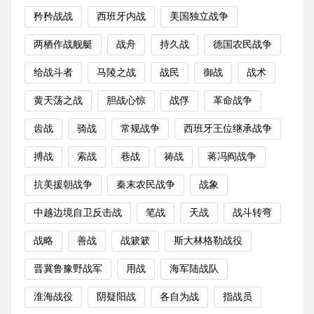
矜矜战战
西班牙内战
美国独立战争
两栖作战舰艇
战舟
持久战
德国农民战争
给战斗者
马陵之战
战民
御战
战术
黄天荡之战
胆战心惊
战俘
革命战争
齿战
骑战
常规战争
西班牙王位继承战争
搏战
索战
巷战
祷战
蒋冯阎战争
抗美援朝战争
秦末农民战争
战象
中越边境自卫反击战
笔战
天战
战斗转弯
战略
善战
战簌簌
斯大林格勒战役
晋冀鲁豫野战军
用战
海军陆战队
淮海战役
阴疑阳战
各自为战
指战员