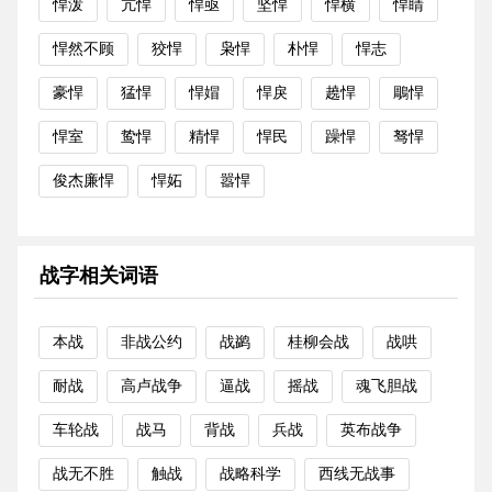
悍泼
亢悍
悍亟
坚悍
悍横
悍睛
悍然不顾
狡悍
枭悍
朴悍
悍志
豪悍
猛悍
悍媢
悍戾
趬悍
鵰悍
悍室
鸷悍
精悍
悍民
躁悍
驽悍
俊杰廉悍
悍妬
嚣悍
战字相关词语
本战
非战公约
战鹢
桂柳会战
战哄
耐战
高卢战争
逼战
摇战
魂飞胆战
车轮战
战马
背战
兵战
英布战争
战无不胜
触战
战略科学
西线无战事