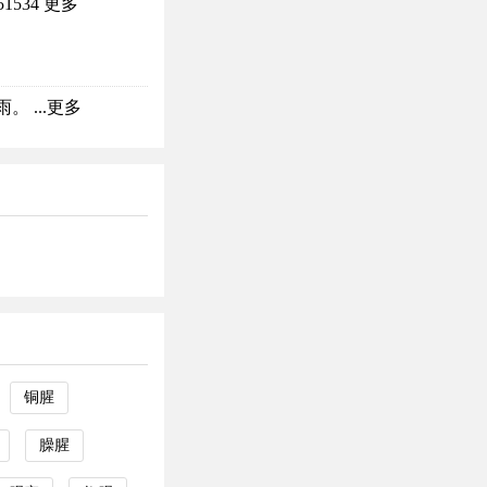
1534
更多
 ...
更多
铜腥
臊腥