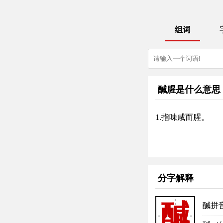
组词
醎腥是什么意思
1.指味咸而腥。
分字解释
醎
醎拼