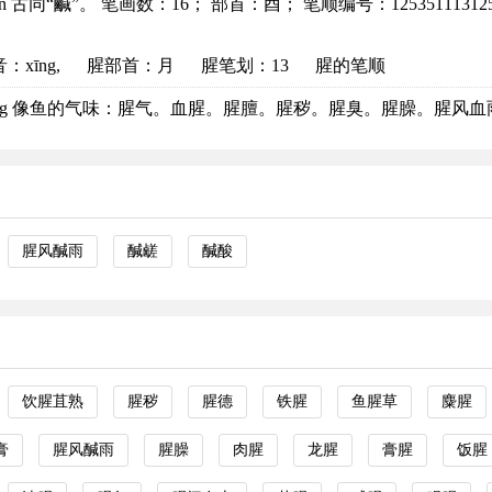
ián 古同“鹹”。 笔画数：16； 部首：酉； 笔顺编号：125351113125
音
：xīng,
腥部首
：月
腥笔划：13
腥的笔顺
īng 像鱼的气味：腥气。血腥。腥膻。腥秽。腥臭。腥臊。腥风血雨。
腥风醎雨
醎鹾
醎酸
饮腥苴熟
腥秽
腥德
铁腥
鱼腥草
麋腥
膏
腥风醎雨
腥臊
肉腥
龙腥
膏腥
饭腥