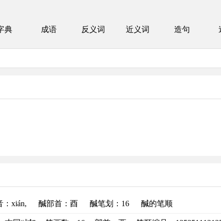
字典
成语
反义词
近义词
造句
音
：xián,
醎部首
：酉
醎笔划：16
醎的笔顺