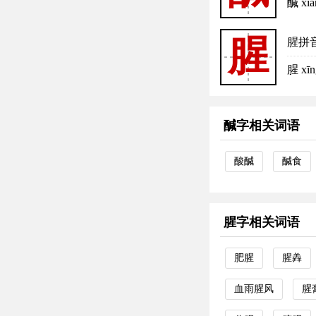
醎 x
腥
腥拼
腥 x
醎字相关词语
酸醎
醎食
腥字相关词语
肥腥
腥羴
血雨腥风
腥