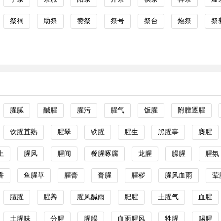
祭祠
助祭
赞祭
祭号
祭台
炮祭
祭
腥腻
醎腥
腥污
腥气
饭腥
附膻逐腥
饮腥苴熟
腥翠
铁腥
腥生
黑腥事
麋腥
上
腥风
腥闻
餐腥啄腐
龙腥
臊腥
腥氛
香
鱼腥草
腥膏
膏腥
腥秽
腥风血雨
荤
膻腥
腥羴
腥风醎雨
肥腥
土腥气
血腥
土腥味
分腥
腥臊
血雨腥风
牲腥
赐腥