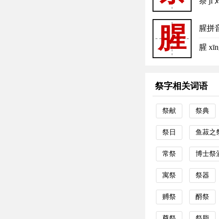
祭 j
腥
腥拼
腥 x
祭字相关词语
祭献
祭典
祭日
鱼菽之
常祭
博士祭
寓祭
祭器
赙祭
酹祭
奠祭
祭脂