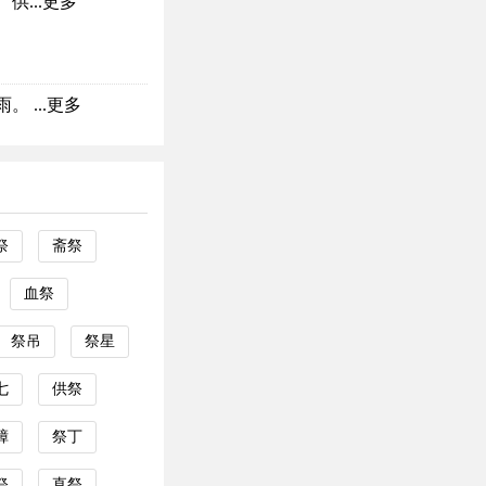
...
更多
 ...
更多
祭
斋祭
血祭
祭吊
祭星
七
供祭
幛
祭丁
祭
直祭