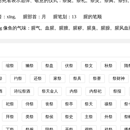
ì 对死者表示追悼、敬意的仪式：祭奠。祭礼。祭灵。祭典。祭扫。 供
音
：xīng,
腥部首
：月
腥笔划：13
腥的笔顺
īng 像鱼的气味：腥气。血腥。腥膻。腥秽。腥臭。腥臊。腥风血雨。
缩祭
獭祭
祭盘
伏祭
祭文
秋祭
隋
祭
礿祭
还祭
家祭
祭具
祭赛
祭财神
酒
诗坛祭酒
祭天金人
内祭
内祭祀
祭报
祀祭
侍祭
丧祭
祭亭
祭天
禳祭
祭
拜祭
类祭
祭侯
祭史
主祭
外祭
祭
丁祭
祭服
陪祭
开祭
禊祭
祥祭
燔