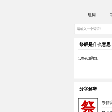
组词
祭腥是什么意思
1.祭献腥肉。
分字解释
祭
祭拼