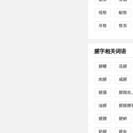
绥祭
献祭
吊祭
祭东
腥字相关词语
腥蝼
花腥
肉腥
咸腥
腥腐
腥闻在
油腥
腥臊膻
腥膻
腥鲜
奶腥
腥血