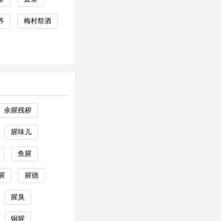
养
梅村祭酒
余腥残秽
腥味儿
鱼腥
腥
腥德
腥臭
铜腥