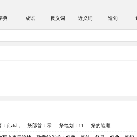
字典
成语
反义词
近义词
造句
音
：jì,zhài,
祭部首
：示
祭笔划：11
祭的笔顺