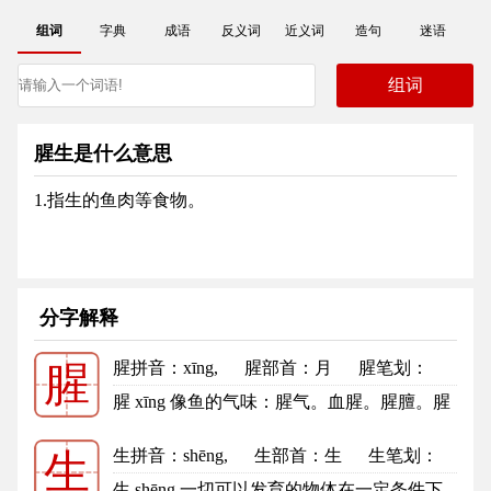
组词
字典
成语
反义词
近义词
造句
迷语
腥生是什么意思
1.指生的鱼肉等食物。
分字解释
腥拼音
：xīng,
腥部首
：月
腥笔划：
腥
13
腥的笔顺
腥 xīng 像鱼的气味：腥气。血腥。腥膻。腥
秽。腥臭。腥臊。腥风血雨。 ...
更多
生拼音
：shēng,
生部首
：生
生笔划：
生
5
生的笔顺
生 shēng 一切可以发育的物体在一定条件下