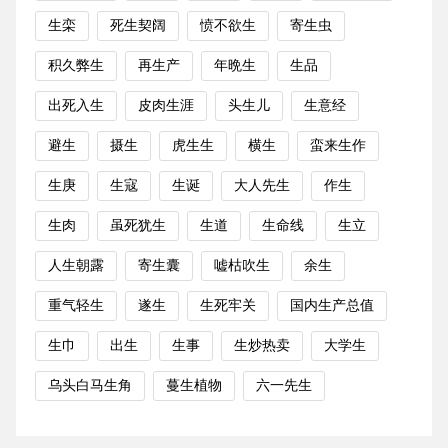
生栾
死生契阔
愤不欲生
寄生虫
积久弊生
再生产
年晩生
生品
出死入生
皮肉生涯
头生儿
生意经
避生
摄生
虎生生
横生
蛮来生作
生庚
生寇
生诞
大人先生
作生
生肉
虽死犹生
生道
生命线
生立
人生朝露
寄生囊
嘘枯吹生
余生
重气轻生
遂生
生死牢关
国内生产总值
生巾
出生
生事
生炒热卖
大学生
乌头白马生角
蔓生植物
六一先生