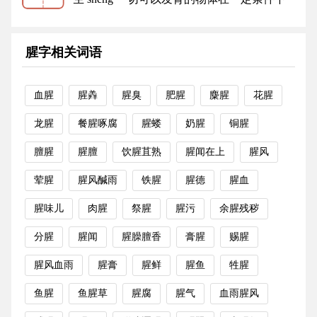
具有了最初的体积和重量，并能...
更多
腥字相关词语
血腥
腥羴
腥臭
肥腥
麋腥
花腥
龙腥
餐腥啄腐
腥蝼
奶腥
铜腥
膻腥
腥膻
饮腥苴熟
腥闻在上
腥风
荤腥
腥风醎雨
铁腥
腥德
腥血
腥味儿
肉腥
祭腥
腥污
余腥残秽
分腥
腥闻
腥臊膻香
膏腥
赐腥
腥风血雨
腥膏
腥鲜
腥鱼
牲腥
鱼腥
鱼腥草
腥腐
腥气
血雨腥风