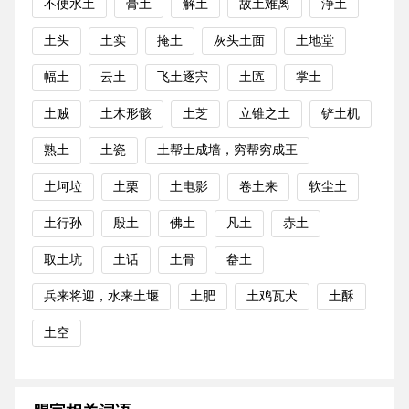
不便水土
膏土
解土
故土难离
浄土
土头
土实
掩土
灰头土面
土地堂
幅土
云土
飞土逐宍
土匟
掌土
土贼
土木形骸
土芝
立锥之土
铲土机
熟土
土瓷
土帮土成墙，穷帮穷成王
土坷垃
土栗
土电影
卷土来
软尘土
土行孙
殷土
佛土
凡土
赤土
取土坑
土话
土骨
畚土
兵来将迎，水来土堰
土肥
土鸡瓦犬
土酥
土空