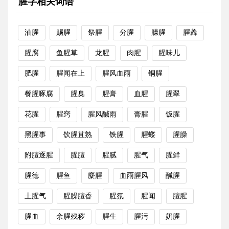
腥字相关词语
油腥
赐腥
祭腥
分腥
臊腥
腥羴
腥腐
鱼腥草
龙腥
肉腥
腥味儿
肥腥
腥闻在上
腥风血雨
铜腥
餐腥啄腐
腥臭
腥膏
血腥
腥翠
花腥
腥窍
腥风醎雨
膏腥
饭腥
黑腥事
饮腥苴熟
铁腥
腥蝼
腥臊
附膻逐腥
腥膻
腥腻
腥气
腥鲜
腥德
腥鱼
麋腥
血雨腥风
醎腥
土腥气
腥臊膻香
腥氛
腥闻
膻腥
腥血
余腥残秽
腥生
腥污
奶腥