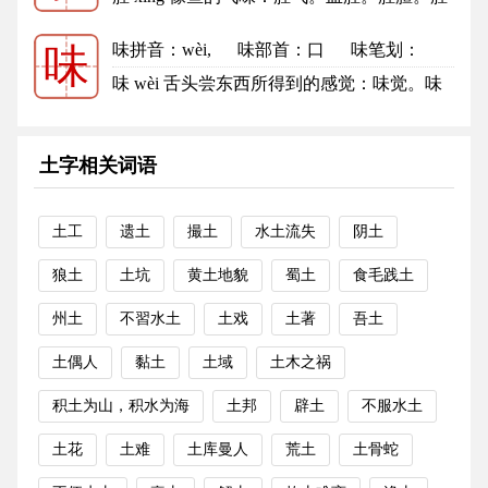
秽。腥臭。腥臊。腥风血雨。 ...
更多
味拼音
：wèi,
味部首
：口
味笔划：
味
8
味的笔顺
味 wèi 舌头尝东西所得到的感觉：味觉。味
道（亦指兴趣）。滋味。 鼻子...
更多
土字相关词语
土工
遗土
撮土
水土流失
阴土
狼土
土坑
黄土地貌
蜀土
食毛践土
州土
不習水土
土戏
土著
吾土
土偶人
黏土
土域
土木之祸
积土为山，积水为海
土邦
辟土
不服水土
土花
土难
土库曼人
荒土
土骨蛇