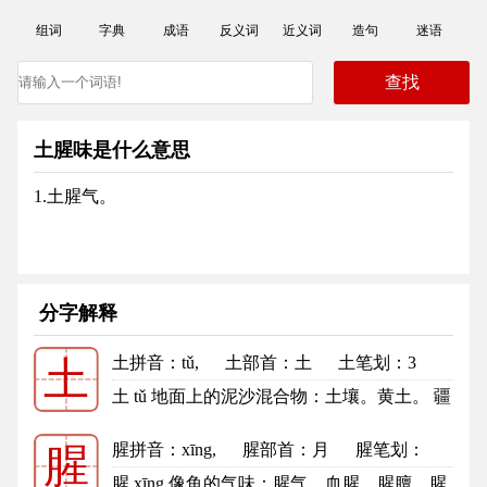
组词
字典
成语
反义词
近义词
造句
迷语
土腥味是什么意思
1.土腥气。
分字解释
土拼音
：tǔ,
土部首
：土
土笔划：3
土
土的笔顺
土 tǔ 地面上的泥沙混合物：土壤。黄土。 疆
域：国土。领土。 本地的，...
更多
腥拼音
：xīng,
腥部首
：月
腥笔划：
腥
13
腥的笔顺
腥 xīng 像鱼的气味：腥气。血腥。腥膻。腥