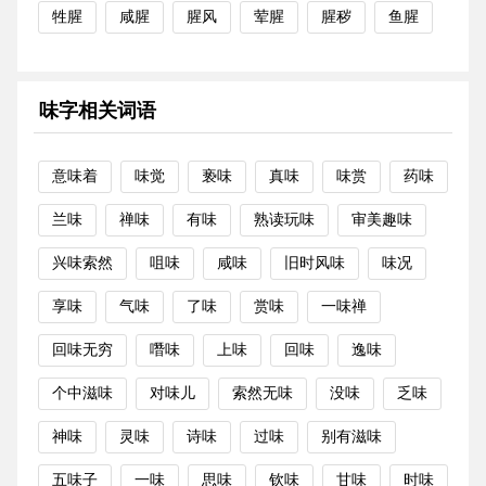
牲腥
咸腥
腥风
荤腥
腥秽
鱼腥
味字相关词语
意味着
味觉
亵味
真味
味赏
药味
兰味
禅味
有味
熟读玩味
审美趣味
兴味索然
咀味
咸味
旧时风味
味况
享味
气味
了味
赏味
一味禅
回味无穷
噆味
上味
回味
逸味
个中滋味
对味儿
索然无味
没味
乏味
神味
灵味
诗味
过味
别有滋味
五味子
一味
思味
钦味
甘味
时味