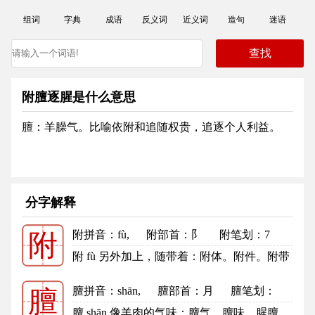
组词
字典
成语
反义词
近义词
造句
迷语
附膻逐腥是什么意思
膻：羊臊气。比喻依附和追随权贵，追逐个人利益。
分字解释
附拼音
：fù,
附部首
：阝
附笔划：7
附
附的笔顺
附 fù 另外加上，随带着：附体。附件。附带
（ａ．另外有所补充的；ｂ．非...
更多
膻拼音
：shān,
膻部首
：月
膻笔划：
膻
17
膻的笔顺
膻 shān 像羊肉的气味：膻气。膻味。腥膻。