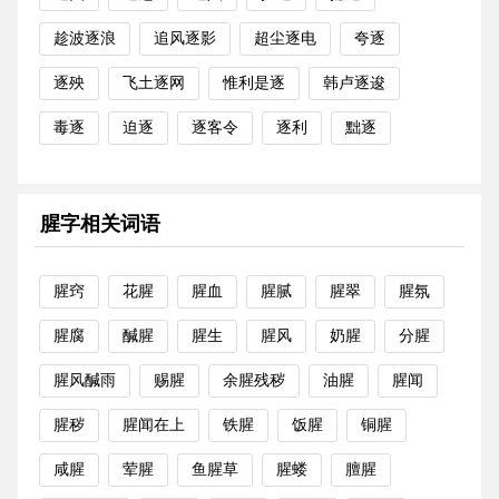
趁波逐浪
追风逐影
超尘逐电
夸逐
逐殃
飞土逐网
惟利是逐
韩卢逐逡
毒逐
迫逐
逐客令
逐利
黜逐
腥字相关词语
腥窍
花腥
腥血
腥腻
腥翠
腥氛
腥腐
醎腥
腥生
腥风
奶腥
分腥
腥风醎雨
赐腥
余腥残秽
油腥
腥闻
腥秽
腥闻在上
铁腥
饭腥
铜腥
咸腥
荤腥
鱼腥草
腥蝼
膻腥