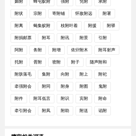
媚附
蜂屯蚁附
强附
凭附
承附
附状
宗附
寄附铺
怀敌附远
附署
附离
蝇集蚁附
枝附叶着
附援
附驿
附捐邮票
附耳
附讯
附景
引附
阿附
务附
附增
依丱附木
附耳射声
托附
胥附
密附
附子
随声附和
附肤落毛
集附
向附
附上
附祀
牵强附会
附同
附身
附图
鬼附
附件
附耳低言
附识
宾附
附命
牵引附会
附凤
附助
附送
谄附