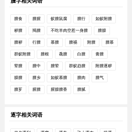
膻字相关词语
膻食
膻腥
蚁膻鼠腐
膻行
如蚁附膻
秽膻
羯膻
不吃羊肉空惹一身膻
膻臊
膻秽
行膻
慕膻
膻裼
附膻
膻慕
群蚁附膻
膻根
毳膻
白膻
膏膻
荤膻
膻中
膻荤
群蚁趋膻
附膻逐秽
臊膻
膻乡
如蚁慕膻
膻肉
膻气
膻芗
腥膻
腥臊膻香
膻腻
逐字相关词语