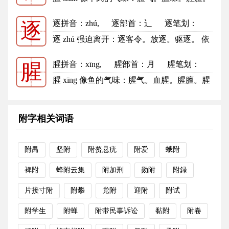
膻 dàn 袒露。 胸中：...
更多
逐拼音
：zhú,
逐部首
：辶
逐笔划：
逐
10
逐的笔顺
逐 zhú 强迫离开：逐客令。放逐。驱逐。 依
照先后次序，一一挨着：逐步...
更多
腥拼音
：xīng,
腥部首
：月
腥笔划：
腥
13
腥的笔顺
腥 xīng 像鱼的气味：腥气。血腥。腥膻。腥
秽。腥臭。腥臊。腥风血雨。 ...
更多
附字相关词语
附禺
坚附
附赘悬疣
附爱
蛾附
裨附
蜂附云集
附加刑
勋附
附録
片接寸附
附攀
党附
迎附
附试
附学生
附蝉
附带民事诉讼
黏附
附卷