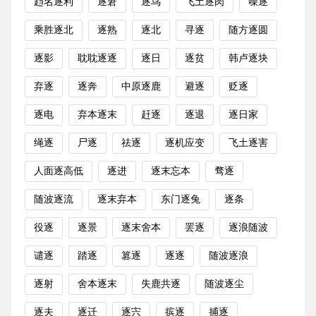
趋名逐利
逐窘
逐鸟
飞土逐肉
噪逐
乘胜逐北
逐熟
逐北
寻逐
随方逐圆
逐影
耽耽逐逐
逐日
逐贫
韩卢逐块
弃逐
逐奔
中原逐鹿
避逐
贬逐
逐电
弃本逐末
赶逐
逐退
逐日家
绳逐
尸逐
祛逐
逐机应变
飞土逐害
人面逐高低
逐进
逐末忘本
骛逐
随波逐流
逐末弃本
东门逐兔
逐条
役逐
逐景
逐末舍本
罢逐
逐浪随波
谴逐
踏逐
篡逐
逐逐
随波逐浪
逐射
舍本逐末
失鹿共逐
随波逐尘
逐夫
逐迁
逐宍
摈逐
捕逐