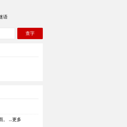
迷语
 ...
更多