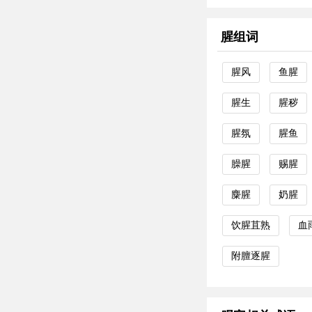
腥组词
腥风
鱼腥
腥生
腥秽
腥氛
腥鱼
臊腥
赐腥
麋腥
奶腥
饮腥苴熟
血
附膻逐腥