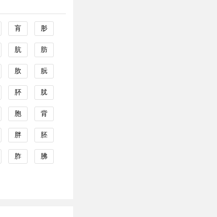
肓
肜
肮
肪
肷
朊
肧
肬
胞
背
胖
胚
胙
胇