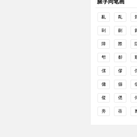
腥字同笔画
亂
亃
剾
剻
障
際
厁
厀
傫
僇
傭
傰
傱
僁
蒡
蓓