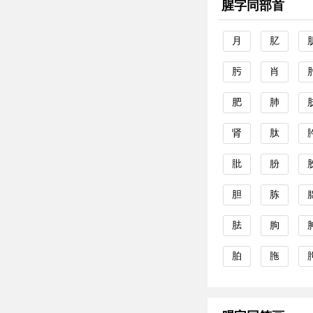
腥字同部首
月
肊
肟
肖
肥
肺
肾
肽
肶
朌
胆
胨
胠
朐
胉
胣