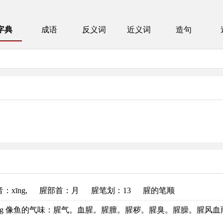
字典
成语
反义词
近义词
造句
音
：xīng,
腥部首
：月
腥笔划：13
腥的笔顺
īng 像鱼的气味：腥气。血腥。腥膻。腥秽。腥臭。腥臊。腥风血雨。