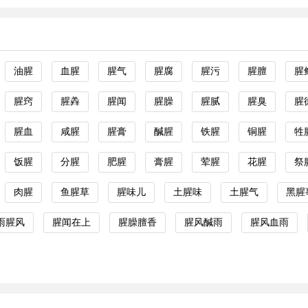
油腥
血腥
腥气
腥腐
腥污
腥膻
腥
腥窍
腥羴
腥闻
腥臊
腥腻
腥臭
腥
腥血
咸腥
腥膏
醎腥
铁腥
铜腥
牲
饭腥
分腥
肥腥
膏腥
荤腥
花腥
祭
肉腥
鱼腥草
腥味儿
土腥味
土腥气
黑腥
雨腥风
腥闻在上
腥臊膻香
腥风醎雨
腥风血雨