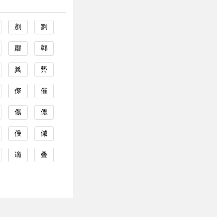
剷
剹
鄘
鄣
兾
兿
傺
催
傷
傯
僈
傶
谪
叠