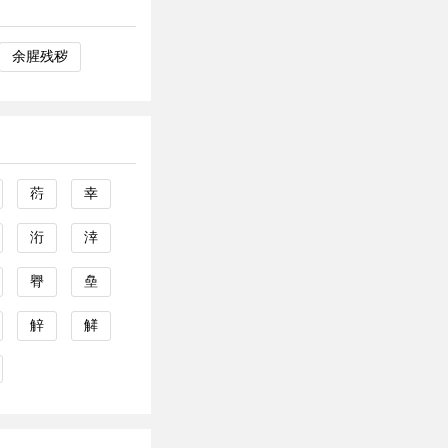
余腥残秽
葕
幸
洐
涬
臖
皨
觪
觲