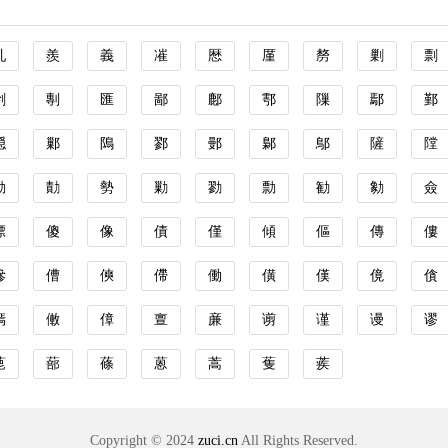
亄
羨
義
凗
厯
厪
剺
剿
剽
剼
剸
匯
鄙
鄜
鄠
隟
鄢
鄞
隠
鄛
隝
鄝
鄤
鄡
鄥
隡
隚
勤
勣
勢
勦
勠
勡
勧
勨
僉
僄
傻
像
債
僅
傾
傴
傳
僂
傪
傮
傸
僀
働
僙
傼
傹
僋
傿
僌
傽
亶
亷
谫
谨
谩
谬
蓖
蔀
蓧
蒽
蒿
蒦
蒺
Copyright © 2024
zuci.cn
All Rights Reserved.