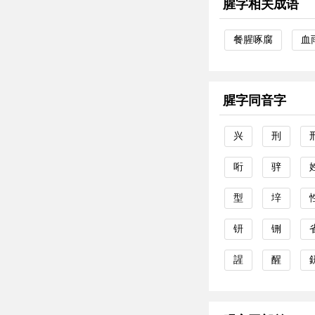
腥字相关成语
餐腥啄腐
血
腥字同音字
兴
刑
哘
骍
型
垶
钘
铏
謃
醒