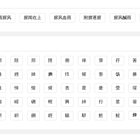
雨腥风
腥闻在上
腥风血雨
附膻逐腥
腥风醎雨
邢
陉
郉
陘
侀
倖
荥
荇
莕
姓
娙
婞
嬹
狌
猩
形
饧
擤
性
悻
惺
煋
杏
星
曐
滎
瑆
省
睲
硎
蛵
興
緈
行
篂
箵
﨨
鈃
銒
鉶
鋞
餳
騂
鮏
鯹