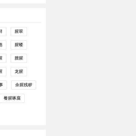
鲜
腥翠
德
腥蝼
腥
膻腥
腥
龙腥
事
余腥残秽
餐腥啄腐