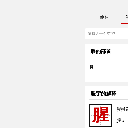
组词
腥的部首
月
腥字的解释
腥
腥拼
腥 x