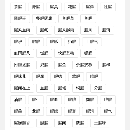
祭腥
膏腥
腥臭
花腥
腥鲜
牲腥
黑腥事
餐腥啄腐
鱼腥草
鱼腥
腥风血雨
腥氛
腥风醎雨
腥风
腥窍
腥秽
肥腥
腥腻
奶腥
土腥气
血雨腥风
饭腥
饮腥苴熟
赐腥
附膻逐腥
咸腥
腥鱼
余腥残秽
腥翠
腥味儿
腥腐
腥德
荤腥
臊腥
腥闻在上
血腥
腥蝼
铜腥
分腥
油腥
腥生
腥血
腥膻
肉腥
膻腥
腥羴
龙腥
腥臊
腥膏
腥污
腥气
腥臊膻香
醎腥
腥闻
麋腥
土腥味