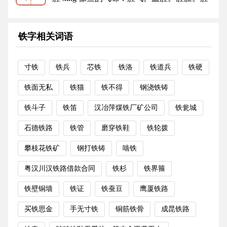
秽。腥臭。腥臊。腥风血雨。 ...
更多
铁字相关词语
寸铁
铁兵
芯铁
铁洛
铁道兵
铁硬
铁面无私
铁猫
铁不得
钢浇铁铸
铁斗子
铁笛
汉冶萍煤铁厂矿公司
铁瓮城
石德铁路
铁管
磨穿铁鞋
铁轮拨
攀枝花铁矿
钢打铁铸
啮铁
粤汉川汉铁路借款合同
铁杉
铁界箍
铁壁铜墙
铁证
铁蚕豆
鹰厦铁路
买铁思金
手无寸铁
铜筋铁骨
成昆铁路