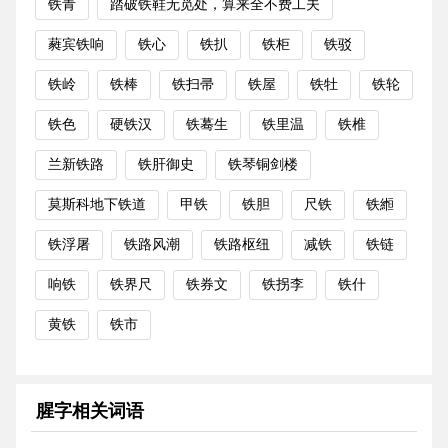
铁青
踏破铁鞋无觅处，算来全不费工夫
蕤宾铁响
铁心
铁扒
铁柜
铁驳
铁岭
铁棒
铁扫帚
铁屋
铁牡
铁轮
铁色
硬铁汉
铁蓦生
铁里温
铁椎
兰新铁路
铁肝御史
铁琴铜剑楼
莫斯科地下铁道
甲铁
铁胆
尺铁
铁縆
铁浮屠
铁路风潮
铁路枢纽
减铁
铁链
响铁
铁界尺
铁券文
铁拐李
铁什
黄铁
铁市
腥字相关词语