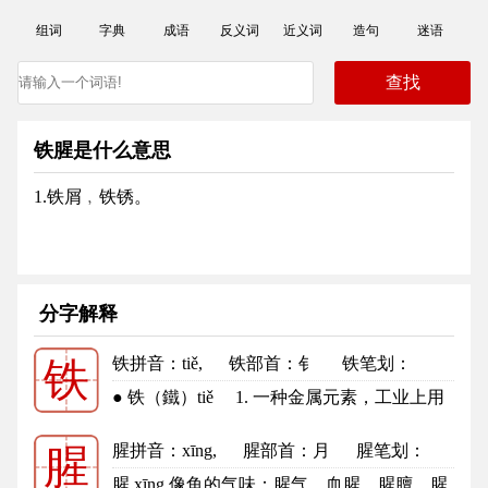
组词
字典
成语
反义词
近义词
造句
迷语
铁腥是什么意思
1.铁屑﹐铁锈。
分字解释
铁拼音
：tiě,
铁部首
：钅
铁笔划：
铁
10
铁的笔顺
● 铁（鐵）tiě 1. 一种金属元素，工业上用
途极广，可以炼钢，可制...
更多
腥拼音
：xīng,
腥部首
：月
腥笔划：
腥
13
腥的笔顺
腥 xīng 像鱼的气味：腥气。血腥。腥膻。腥